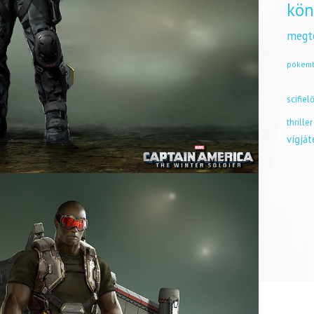
kön
megt
pókem
scifiel
thriller
vígjá