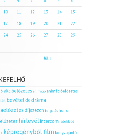
3
4
5
6
7
8
10
11
12
13
14
15
17
18
19
20
21
22
24
25
26
27
28
29
Júl »
KEFELHŐ
akcióelőzetes
ió
animációelőzetes
animáció
dráma
bevétel
dc
tók
aelőzetes
díjszezon
horror
forgatás
hírlevél
intercom
relőzetes
játékból
képregényből film
könyvajánló
íz