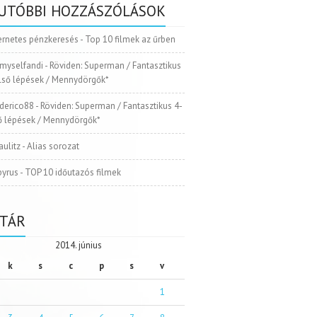
UTÓBBI HOZZÁSZÓLÁSOK
ernetes pénzkeresés
-
Top 10 filmek az űrben
myselfandi
-
Röviden: Superman / Fantasztikus
Első lépések / Mennydörgők*
ederico88
-
Röviden: Superman / Fantasztikus 4-
ső lépések / Mennydörgők*
aulitz
-
Alias sorozat
pyrus
-
TOP 10 időutazós filmek
TÁR
2014. június
k
s
c
p
s
v
1