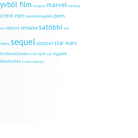
yvből film
marvel
magyar
mashup
örtént eset
poén
nyereményjáték
satöbbi
remake
reboot
ber
scifi
sequel
star wars
sorozat
őzetes
thrillerelőzetes
vígjáték
tv spot
uip
tv
tékelőzetes
x men
életrajz