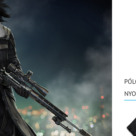
PÓL
NYO