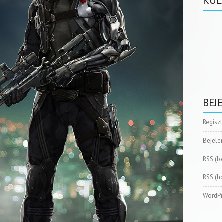
KÜL
BEJ
Regisz
Bejele
RSS
(b
RSS
(h
WordPr