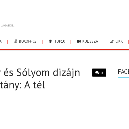
ILÁGÁBÓL.
A
BOXOFFICE
TOP10
KULISSZA
CIKK
y és Sólyom dizájn
FAC
3
tány: A tél