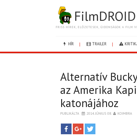
FilmDROID
FRISS HÍREK, ELŐZETESEK, ÚJDONSÁGOK A FILM V
HÍR
TRAILER
KRITIK
Alternatív Buck
az Amerika Kapi
katonájához
PUBLIKÁLTA
2014. JÚNIUS 08.
KOIMBRA