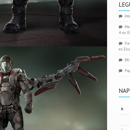
LEG
Int
Me
4-es: 
Fr
es: El
BK
Pa
NAP
h