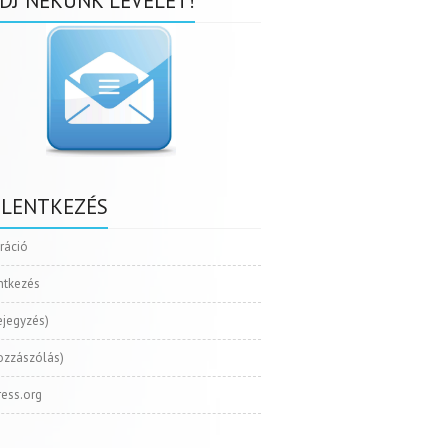
DJ NEKÜNK LEVELET!
ELENTKEZÉS
tráció
ntkezés
ejegyzés)
ozzászólás)
ess.org