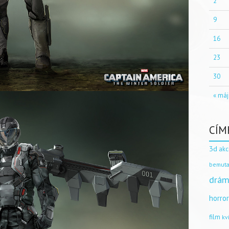
2
9
16
23
30
« máj
CÍM
3d
akc
bemuta
drám
horro
film
kv