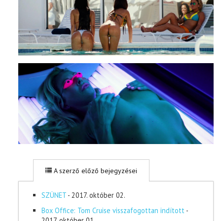
A szerző előző bejegyzései
SZÜNET
- 2017. október 02.
Box Office: Tom Cruise visszafogottan indított
-
2017. október 01.