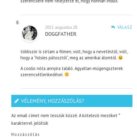
szerencsére nem felejtette el, hogy honnan indult.
2013. augusztus 28.
VÁLASZ
DOGGFATHER
többször is sírtam a filmen, volt, hogy a nevetéstől, volt,
hogy a “hősies pátosztól”, meg az amerikai álomtól.
A coolio nóta annyira találó. Agyatlan-műgengszterek
szerencsétlenkedései.
VÉLEMÉNY, HOZZÁSZÓLÁS?
Az email címet nem tesszük közzé.
A kötelező mezőket
*
karakterrel jelöltük
Hozzászólás