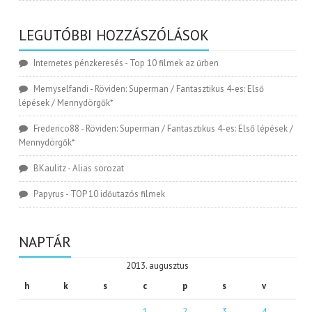
LEGUTÓBBI HOZZÁSZÓLÁSOK
Internetes pénzkeresés
-
Top 10 filmek az űrben
Memyselfandi
-
Röviden: Superman / Fantasztikus 4-es: Első
lépések / Mennydörgők*
Frederico88
-
Röviden: Superman / Fantasztikus 4-es: Első lépések /
Mennydörgők*
BKaulitz
-
Alias sorozat
Papyrus
-
TOP 10 időutazós filmek
NAPTÁR
2013. augusztus
h
k
s
c
p
s
v
1
2
3
4