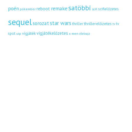
satöbbi
remake
poén
reboot
scifielőzetes
pókember
scifi
sequel
star wars
sorozat
thrillerelőzetes
thriller
tv
tv
vígjátékelőzetes
vígjáték
spot
uip
x men
életrajz