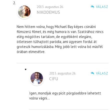
2013. augusztus 26.
VÁLASZ
NIKODEMUS
Nem hittem volna, hogy Michael Bay képes csinálni
filmszerű filmet, és még humora is van. Szatírához nincs
elég mögöttes tartalom, de egyébként elegáns,
ötletesen túlhajtott paródia, ami ügyesen fordul át
groteszk humorizálásba. Még jobb lett volna bő másfél
órában elmesélve.
2013. augusztus 26.
VÁLASZ
CIFU
Igen, mondjuk egy picit pörgősebbre lehetett
volna vágni…