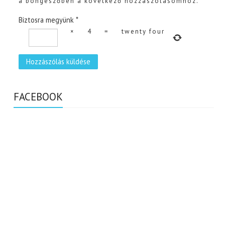
a böngészőben a következő hozzászólásomhoz.
Biztosra megyünk
*
×
4
=
twenty four
FACEBOOK