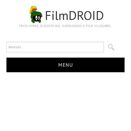
FilmDROID
FRISS HÍREK, ELŐZETESEK, ÚJDONSÁGOK A FILM VILÁGÁBÓL.
MENU
HÍR
TRAILER
KRITIKA
BOXOFFICE