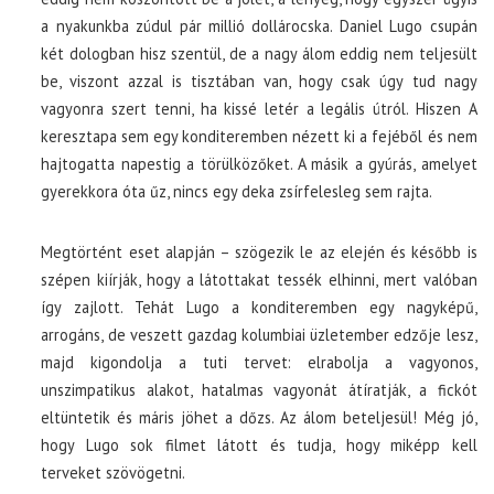
a nyakunkba zúdul pár millió dollárocska. Daniel Lugo csupán
két dologban hisz szentül, de a nagy álom eddig nem teljesült
be, viszont azzal is tisztában van, hogy csak úgy tud nagy
vagyonra szert tenni, ha kissé letér a legális útról. Hiszen A
keresztapa sem egy konditeremben nézett ki a fejéből és nem
hajtogatta napestig a törülközőket. A másik a gyúrás, amelyet
gyerekkora óta űz, nincs egy deka zsírfelesleg sem rajta.
Megtörtént eset alapján – szögezik le az elején és később is
szépen kiírják, hogy a látottakat tessék elhinni, mert valóban
így zajlott. Tehát Lugo a konditeremben egy nagyképű,
arrogáns, de veszett gazdag kolumbiai üzletember edzője lesz,
majd kigondolja a tuti tervet: elrabolja a vagyonos,
unszimpatikus alakot, hatalmas vagyonát átíratják, a fickót
eltüntetik és máris jöhet a dőzs. Az álom beteljesül! Még jó,
hogy Lugo sok filmet látott és tudja, hogy miképp kell
terveket szövögetni.