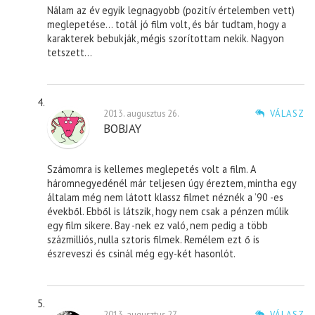
Nálam az év egyik legnagyobb (pozitív értelemben vett)
meglepetése… totál jó film volt, és bár tudtam, hogy a
karakterek bebukják, mégis szorítottam nekik. Nagyon
tetszett…
2013. augusztus 26.
VÁLASZ
BOBJAY
Számomra is kellemes meglepetés volt a film. A
háromnegyedénél már teljesen úgy éreztem, mintha egy
általam még nem látott klassz filmet néznék a ’90 -es
évekből. Ebből is látszik, hogy nem csak a pénzen múlik
egy film sikere. Bay -nek ez való, nem pedig a több
százmilliós, nulla sztoris filmek. Remélem ezt ő is
észreveszi és csinál még egy-két hasonlót.
2013. augusztus 27.
VÁLASZ