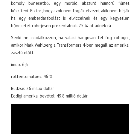
komoly bűnesetből egy morbid, abszurd humorú filmet
készíteni. Biztos, hogy azok nem fogják élvezni, akik nem bírják
ha egy emberdarabolást is elviccelnek és egy kegyetlen
bűnesetet röhejesen prezentálnak. 75 %-ot adnék rá
Senki ne csodálkozzon, ha valaki hangosan fel fog röhögni,
amikor Mark Wahlberg a Transformers 4-ben megáll az amerikai
zászló előtt.
imdb: 6,6
rottentomatoes: 46 %
Büdzsé: 26 millió dollár
Eddigi amerikai bevétel: 49,8 millió dollár