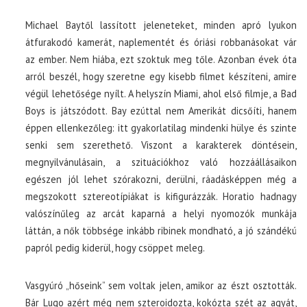
Michael Baytől lassított jeleneteket, minden apró lyukon
átfurakodó kamerát, naplementét és óriási robbanásokat vár
az ember. Nem hiába, ezt szoktuk meg tőle. Azonban évek óta
arról beszél, hogy szeretne egy kisebb filmet készíteni, amire
végül lehetősége nyílt. A helyszín Miami, ahol első filmje, a Bad
Boys is játszódott. Bay ezúttal nem Amerikát dicsőíti, hanem
éppen ellenkezőleg: itt gyakorlatilag mindenki hülye és szinte
senki sem szerethető. Viszont a karakterek döntésein,
megnyilvánulásain, a szituációkhoz való hozzáállásaikon
egészen jól lehet szórakozni, derülni, ráadásképpen még a
megszokott sztereotípiákat is kifigurázzák. Horatio hadnagy
valószínűleg az arcát kaparná a helyi nyomozók munkája
láttán, a nők többsége inkább ribinek mondható, a jó szándékú
papról pedig kiderül, hogy csöppet meleg.
Vasgyúró „hőseink” sem voltak jelen, amikor az észt osztották.
Bár Lugo azért még nem szteroidozta, kokózta szét az agyát,