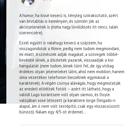
A humor, ha kissé keserű is, tényleg szórakoztató, azért
van brutalitás is keményen, és szintén jók az
akciójelenetek is (noha nagy lövöldözés itt nincs, talán
szerencsére).
Ezzel együtt is valahogy keserű a szájízem, ha
visszagondolok a filmre, pedig nem tudom megmondani,
mi miatt. A színészek adják magukat, a szövegek többé-
kevésbé ülnek, a díszletek pazarok, visszaadják a kor
hangulatát (nem tudom, kinek tűnt fel, de így utólag
érdekes olyan jeleneteket látni, ahol nem mobilon, hanem
sima vezetékes telefonon beszélnek egymással a
karakterek). A végén csúnya alávágás, hogy megmutatják
az eredeti elítéltek fotóit – azért itt látható, hogy a
valódi Lugo korántsem volt olyan sármos, és Doyle
valójában sose létezett (a karaktere Jorge Delgado-n
alapul, ám ő nem volt testépítő, csak egy visszacsúszott
bűnöző). Nálam egy 4/5-öt érdemel…