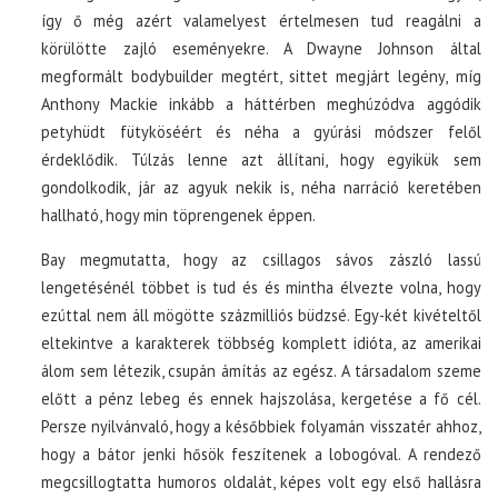
így ő még azért valamelyest értelmesen tud reagálni a
körülötte zajló eseményekre. A Dwayne Johnson által
megformált bodybuilder megtért, sittet megjárt legény, míg
Anthony Mackie inkább a háttérben meghúzódva aggódik
petyhüdt fütyköséért és néha a gyúrási módszer felől
érdeklődik. Túlzás lenne azt állítani, hogy egyikük sem
gondolkodik, jár az agyuk nekik is, néha narráció keretében
hallható, hogy min töprengenek éppen.
Bay megmutatta, hogy az csillagos sávos zászló lassú
lengetésénél többet is tud és és mintha élvezte volna, hogy
ezúttal nem áll mögötte százmilliós büdzsé. Egy-két kivételtől
eltekintve a karakterek többség komplett idióta, az amerikai
álom sem létezik, csupán ámítás az egész. A társadalom szeme
előtt a pénz lebeg és ennek hajszolása, kergetése a fő cél.
Persze nyilvánvaló, hogy a későbbiek folyamán visszatér ahhoz,
hogy a bátor jenki hősök feszítenek a lobogóval. A rendező
megcsillogtatta humoros oldalát, képes volt egy első hallásra