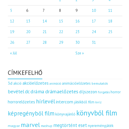
5
6
7
8
9
10
11
12
13
14
15
16
17
18
19
20
21
22
23
24
25
26
27
28
29
30
31
« Júl
Sze »
CÍMKEFELHŐ
akcióelőzetes
3d
akció
animációelőzetes
bemutatók
animáció
dráma
drámaelőzetes
bevétel
dc
díjszezon
horror
forgatás
hírlevél
intercom
horrorelőzetes
játékból film
kvíz
könyvből film
képregényből film
könyvajánló
marvel
megtörtént eset
nyereményjáték
magyar
mashup