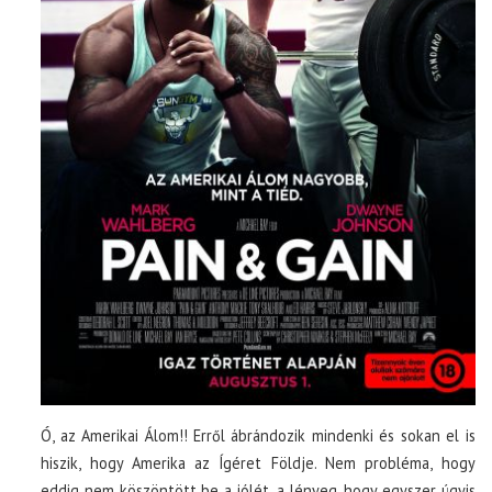
Ó, az Amerikai Álom!! Erről ábrándozik mindenki és sokan el is
hiszik, hogy Amerika az Ígéret Földje. Nem probléma, hogy
eddig nem köszöntött be a jólét, a lényeg, hogy egyszer úgyis