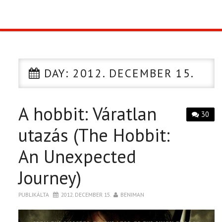
TOP10
KULISSZA
DAY:
2012. DECEMBER 15.
CIKK
A hobbit: Váratlan
PÓLÓ RENDELÉS
30
utazás (The Hobbit:
An Unexpected
Journey)
PUBLIKÁLTA
2012. DECEMBER 15.
BENIMAN