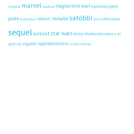
marvel
megtörtént eset
nyereményjáték
magyar
mashup
satöbbi
remake
poén
reboot
scifielőzetes
pókember
scifi
sequel
star wars
sorozat
thrillerelőzetes
thriller
tv
tv
vígjátékelőzetes
vígjáték
spot
uip
x men
életrajz