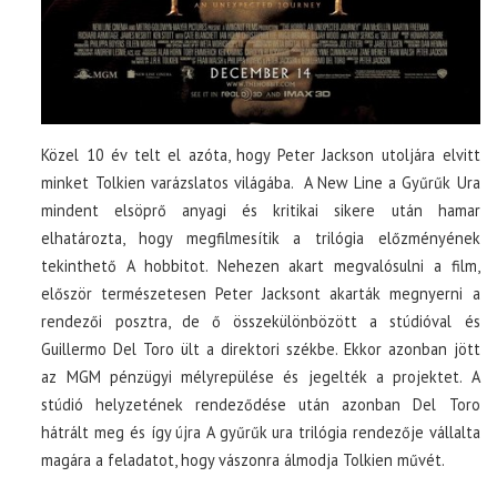
Közel 10 év telt el azóta, hogy Peter Jackson utoljára elvitt
minket Tolkien varázslatos világába. A New Line a Gyűrűk Ura
mindent elsöprő anyagi és kritikai sikere után hamar
elhatározta, hogy megfilmesítik a trilógia előzményének
tekinthető A hobbitot. Nehezen akart megvalósulni a film,
először természetesen Peter Jacksont akarták megnyerni a
rendezői posztra, de ő összekülönbözött a stúdióval és
Guillermo Del Toro ült a direktori székbe. Ekkor azonban jött
az MGM pénzügyi mélyrepülése és jegelték a projektet. A
stúdió helyzetének rendeződése után azonban Del Toro
hátrált meg és így újra A gyűrűk ura trilógia rendezője vállalta
magára a feladatot, hogy vászonra álmodja Tolkien művét.