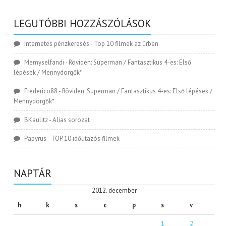
LEGUTÓBBI HOZZÁSZÓLÁSOK
Internetes pénzkeresés
-
Top 10 filmek az űrben
Memyselfandi
-
Röviden: Superman / Fantasztikus 4-es: Első
lépések / Mennydörgők*
Frederico88
-
Röviden: Superman / Fantasztikus 4-es: Első lépések /
Mennydörgők*
BKaulitz
-
Alias sorozat
Papyrus
-
TOP 10 időutazós filmek
NAPTÁR
2012. december
h
k
s
c
p
s
v
1
2