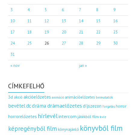
3
4
5
6
7
8
9
10
11
12
13
14
15
16
17
18
19
20
21
22
23
24
25
26
27
28
29
30
31
« nov
jan »
CÍMKEFELHŐ
akcióelőzetes
3d
akció
animációelőzetes
bemutatók
animáció
dráma
drámaelőzetes
bevétel
dc
díjszezon
horror
forgatás
hírlevél
intercom
horrorelőzetes
játékból film
kvíz
könyvből film
képregényből film
könyvajánló