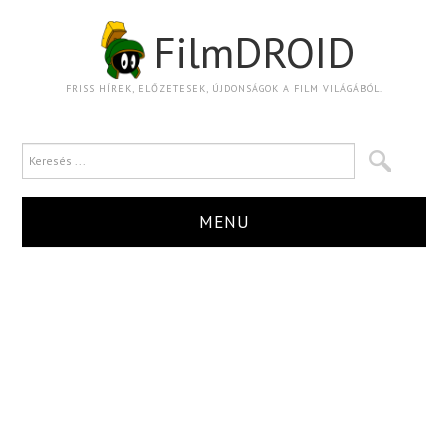
FilmDROID
FRISS HÍREK, ELŐZETESEK, ÚJDONSÁGOK A FILM VILÁGÁBÓL.
MENU
HÍR
TRAILER
KRITIKA
BOXOFFICE