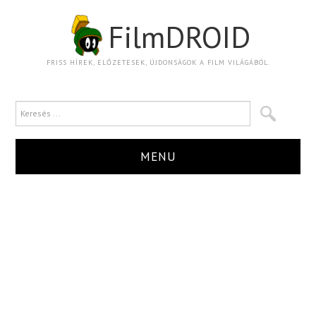
FilmDROID
FRISS HÍREK, ELŐZETESEK, ÚJDONSÁGOK A FILM VILÁGÁBÓL.
MENU
HÍR
TRAILER
KRITIKA
BOXOFFICE