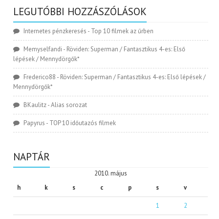
LEGUTÓBBI HOZZÁSZÓLÁSOK
Internetes pénzkeresés
-
Top 10 filmek az űrben
Memyselfandi
-
Röviden: Superman / Fantasztikus 4-es: Első
lépések / Mennydörgők*
Frederico88
-
Röviden: Superman / Fantasztikus 4-es: Első lépések /
Mennydörgők*
BKaulitz
-
Alias sorozat
Papyrus
-
TOP 10 időutazós filmek
NAPTÁR
2010. május
h
k
s
c
p
s
v
1
2