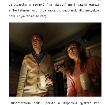
befolyásolja a szörnyű “mai világot”, mert valami egészen
embertelenné vált (utcai rablások, gázolások stb. melyekben
neki is gyakran része van).
Szuperhatalom nélkül, persze a szuperhős gyakran kerül