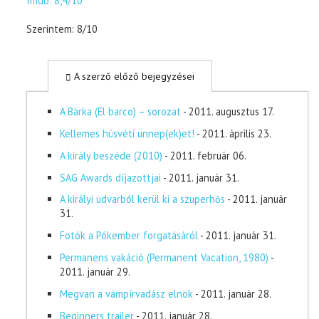
Imdb: 8,4/10
Szerintem: 8/10
A szerző előző bejegyzései
A Bárka (El barco) – sorozat
- 2011. augusztus 17.
Kellemes húsvéti ünnep(ek)et!
- 2011. április 23.
A király beszéde (2010)
- 2011. február 06.
SAG Awards díjazottjai
- 2011. január 31.
A királyi udvarból kerül ki a szuperhős
- 2011. január
31.
Fotók a Pókember forgatásáról
- 2011. január 31.
Permanens vakáció (Permanent Vacation, 1980)
-
2011. január 29.
Megvan a vámpírvadász elnök
- 2011. január 28.
Beginners trailer
- 2011. január 28.