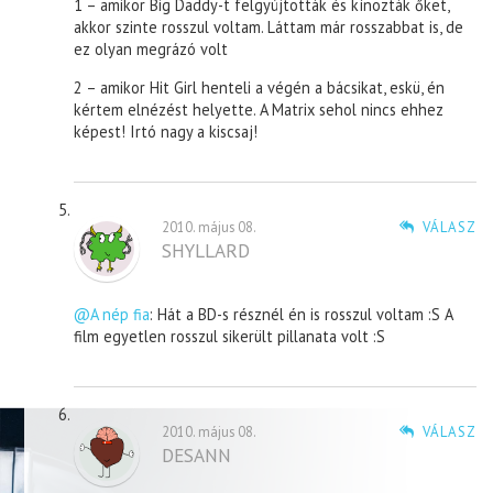
1 – amikor Big Daddy-t felgyújtották és kínozták őket,
akkor szinte rosszul voltam. Láttam már rosszabbat is, de
ez olyan megrázó volt
2 – amikor Hit Girl henteli a végén a bácsikat, eskü, én
kértem elnézést helyette. A Matrix sehol nincs ehhez
képest! Irtó nagy a kiscsaj!
2010. május 08.
VÁLASZ
SHYLLARD
@A nép fia
: Hát a BD-s résznél én is rosszul voltam :S A
film egyetlen rosszul sikerült pillanata volt :S
2010. május 08.
VÁLASZ
DESANN