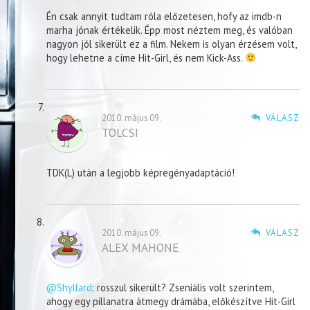
Én csak annyit tudtam róla előzetesen, hofy az imdb-n
marha jónak értékelik. Épp most néztem meg, és valóban
nagyon jól sikerült ez a film. Nekem is olyan érzésem volt,
hogy lehetne a címe Hit-Girl, és nem Kick-Ass.
2010. május 09.
VÁLASZ
TOLCSI
TDK(L) után a legjobb képregényadaptáció!
2010. május 09.
VÁLASZ
ALEX MAHONE
@Shyllard
: rosszul sikerült? Zseniális volt szerintem,
ahogy egy pillanatra átmegy drámába, előkészítve Hit-Girl