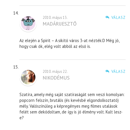
2010. május 13.
VÁLASZ
MADÁRIJESZTŐ
Az elején a Spirit – A sikító város 3-at nézték:D Még jó,
hogy csak ők, elég volt abból az első is.
2010. május 22.
VÁLASZ
NIKODÉMUS
Szatíra, amely még saját szatíraságát sem veszi komolyan:
popcorn felszín, brutális (és kevésbé elgondolkoztató)
mély. Valószínűleg a képregényes meg filmes utalások
felét sem dekódoltam, de így is jó élmény volt. Kult lesz-
e?