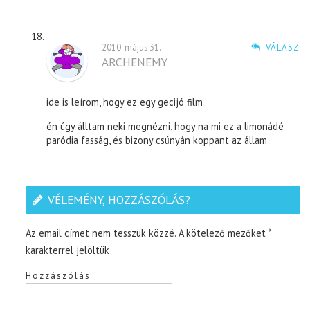
2010. május 31.
VÁLASZ
ARCHENEMY
ide is leírom, hogy ez egy gecijó film
én úgy álltam neki megnézni, hogy na mi ez a limonádé
paródia fasság, és bizony csúnyán koppant az állam
VÉLEMÉNY, HOZZÁSZÓLÁS?
Az email címet nem tesszük közzé.
A kötelező mezőket
*
karakterrel jelöltük
Hozzászólás