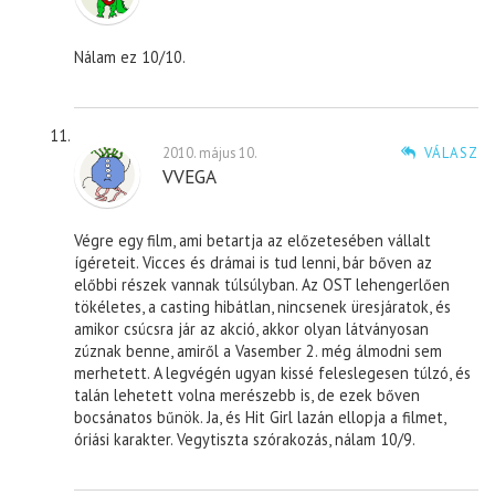
Nálam ez 10/10.
2010. május 10.
VÁLASZ
VVEGA
Végre egy film, ami betartja az előzetesében vállalt
ígéreteit. Vicces és drámai is tud lenni, bár bőven az
előbbi részek vannak túlsúlyban. Az OST lehengerlően
tökéletes, a casting hibátlan, nincsenek üresjáratok, és
amikor csúcsra jár az akció, akkor olyan látványosan
zúznak benne, amiről a Vasember 2. még álmodni sem
merhetett. A legvégén ugyan kissé feleslegesen túlzó, és
talán lehetett volna merészebb is, de ezek bőven
bocsánatos bűnök. Ja, és Hit Girl lazán ellopja a filmet,
óriási karakter. Vegytiszta szórakozás, nálam 10/9.