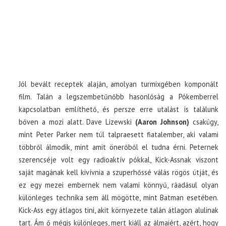
Jól bevált receptek alaján, amolyan turmixgében komponált
film. Talán a legszembetűnőbb hasonlóság a Pókemberrel
kapcsolatban említhető, és persze erre utalást is találunk
bőven a mozi alatt. Dave Lizewski
(Aaron Johnson)
csakúgy,
mint Peter Parker nem túl talpraesett fiatalember, aki valami
többről álmodik, mint amit önerőből el tudna érni. Peternek
szerencséje volt egy radioaktív pókkal, Kick-Assnak viszont
saját magának kell kivívnia a szuperhőssé válás rögös útját, és
ez egy mezei embernek nem valami könnyű, ráadásul olyan
különleges technika sem áll mögötte, mint Batman esetében.
Kick-Ass egy átlagos tini, akit környezete talán átlagon alulinak
tart. Ám ő mégis különleges, mert kiáll az álmaiért, azért, hogy