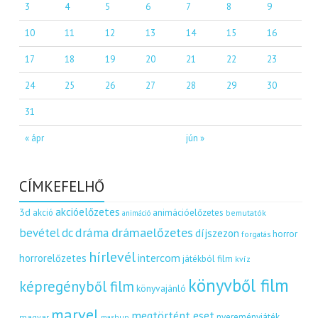
3
4
5
6
7
8
9
10
11
12
13
14
15
16
17
18
19
20
21
22
23
24
25
26
27
28
29
30
31
« ápr
jún »
CÍMKEFELHŐ
akcióelőzetes
3d
akció
animációelőzetes
bemutatók
animáció
dráma
drámaelőzetes
bevétel
dc
díjszezon
horror
forgatás
hírlevél
intercom
horrorelőzetes
játékból film
kvíz
könyvből film
képregényből film
könyvajánló
marvel
megtörtént eset
nyereményjáték
magyar
mashup