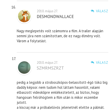
2010. május 27.
VÁLASZ
DESMONDWALLACE
Nagy meglepetés volt számomra a film. A trailer alapján
semmi jóra nem számítottam, de ez nagy élmény volt.
Várom a folytatást.
2010. május 27.
VÁLASZ
SZMRMSZRZT
pedig a legjobb a stroboszkópos-belassított-égő tökű big
daddy képsor. nem tudom hol láttam hasonlót, valami
elbaszott videoklipre emlékeztetett, az biztos, hogy
hangosan felröhögtem a film után is mikor eszembe
jutott.
a kiscsaj már a próbalelövős jelenetnél elvitte a pálmát.