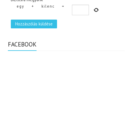
egy
+
kilenc
=
FACEBOOK