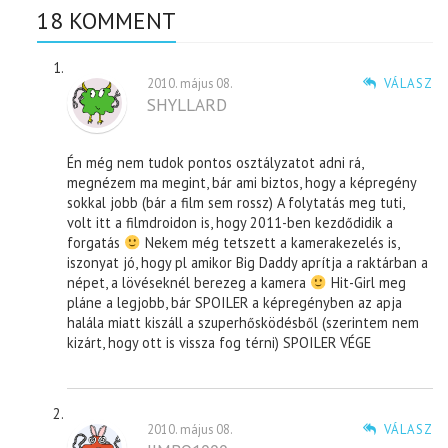
18 KOMMENT
2010. május 08.
VÁLASZ
SHYLLARD
Én még nem tudok pontos osztályzatot adni rá,
megnézem ma megint, bár ami biztos, hogy a képregény
sokkal jobb (bár a film sem rossz) A folytatás meg tuti,
volt itt a filmdroidon is, hogy 2011-ben kezdődidik a
forgatás
Nekem még tetszett a kamerakezelés is,
iszonyat jó, hogy pl amikor Big Daddy aprítja a raktárban a
népet, a lövéseknél berezeg a kamera
Hit-Girl meg
pláne a legjobb, bár SPOILER a képregényben az apja
halála miatt kiszáll a szuperhősködésből (szerintem nem
kizárt, hogy ott is vissza fog térni) SPOILER VÉGE
2010. május 08.
VÁLASZ