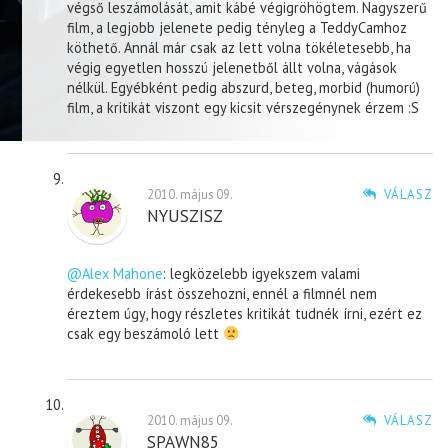
végső leszámolását, amit kábé végigröhögtem. Nagyszerű
film, a legjobb jelenete pedig tényleg a TeddyCamhoz
köthető. Annál már csak az lett volna tökéletesebb, ha
végig egyetlen hosszú jelenetből állt volna, vágások
nélkül. Egyébként pedig abszurd, beteg, morbid (humorú)
film, a kritikát viszont egy kicsit vérszegénynek érzem :S
2010. május 09.
VÁLASZ
NYUSZISZ
@Alex Mahone
: legközelebb igyekszem valami
érdekesebb írást összehozni, ennél a filmnél nem
éreztem úgy, hogy részletes kritikát tudnék írni, ezért ez
csak egy beszámoló lett
2010. május 09.
VÁLASZ
SPAWN85