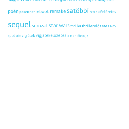
satöbbi
remake
poén
reboot
scifielőzetes
pókember
scifi
sequel
star wars
sorozat
thrillerelőzetes
thriller
tv
tv
vígjátékelőzetes
vígjáték
spot
uip
x men
életrajz