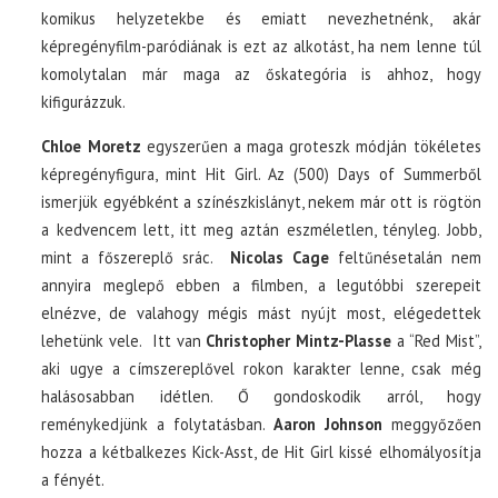
komikus helyzetekbe és emiatt nevezhetnénk, akár
képregényfilm-paródiának is ezt az alkotást, ha nem lenne túl
komolytalan már maga az őskategória is ahhoz, hogy
kifigurázzuk.
Chloe Moretz
egyszerűen a maga groteszk módján tökéletes
képregényfigura, mint Hit Girl. Az (500) Days of Summerből
ismerjük egyébként a színészkislányt, nekem már ott is rögtön
a kedvencem lett, itt meg aztán eszméletlen, tényleg. Jobb,
mint a főszereplő srác.
Nicolas Cage
feltűnésetalán nem
annyira meglepő ebben a filmben, a legutóbbi szerepeit
elnézve, de valahogy mégis mást nyújt most, elégedettek
lehetünk vele. Itt van
Christopher Mintz-Plasse
a “Red Mist”,
aki ugye a címszereplővel rokon karakter lenne, csak még
halásosabban idétlen. Ő gondoskodik arról, hogy
reménykedjünk a folytatásban.
Aaron Johnson
meggyőzően
hozza a kétbalkezes Kick-Asst, de Hit Girl kissé elhomályosítja
a fényét.