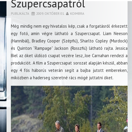
Szupercsapatról
PUBLIKÁLTA
2009. OKTÓBER 01.
KOIMBRA
Még mindig nem egy hivatalos kép, csak a forgatásról érkezett
egy fotó, amin végre látható a Szupercsapat. Liam Neeson
(Hannibál), Bradley Cooper (Szépfiú), Sharlto Copley (Murdock)
és Quinton “Rampage” Jackson (Rosszfiú) látható rajta. Jessica
Biel az őket üldöző csapat vezére lesz, Joe Carnahan rendezi a
produkciót. A film a Szupercsapat sorozat alapján készül, abban
egy 4 fős háborús veterán segít a bajba jutott embereken,
miközben a haderseg szeretné rács mögé juttatni őket.