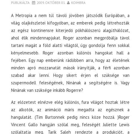
PUBLIKÁLTA
2009. OKTÓBER 01.
KOIMBRA
A Metropia a nem túl távoli jövőben játszódik Európában, a
világ olajkészletei kifogyóban, az emberek pedig létrehozták
az egész kontinensre kiterjedő pókhálószerű alagúthálózat,
ahol élik mindennapjukat. Roger azonban megpróbálja távol
tartani magát a föld alatti világtól, úgy gondolja fenn sokkal
kényelmesebb. Roger azonban különös hangokat hall a
fejében. Egy nap emberünk rádöbben arra, hogy az életének
minden apró mozzanatát mások irányítják, a férfi azonban
szabad akar lenni. Hogy sikert érjen el szüksége van
szupermodell feleségének, Ninának a segítségére is. Vagy
Ninának van szüksége inkább Rogerre?
Az előzetest elnézve elég különös, fura világot hoztak létre
az alkotók, az animáció máris megadta az egésznek a
hangulatát. (Tim Burtonnek pedig nincs köze hozzá. )Roger
Vincent Gallo hangján szólal meg, feleségét Juliette Lewis
szólaltatja meg. Tarik Saleh rendezte a produkciót, a