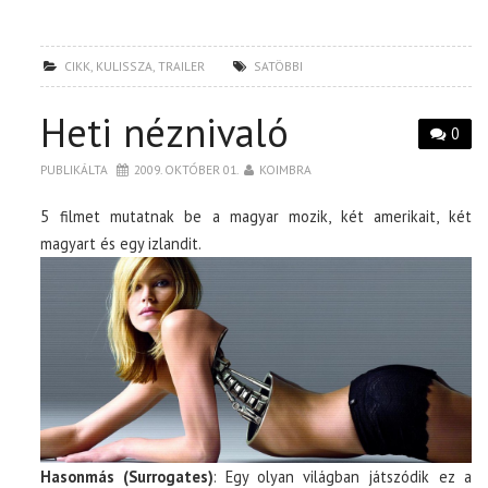
CIKK
,
KULISSZA
,
TRAILER
SATÖBBI
Heti néznivaló
0
PUBLIKÁLTA
2009. OKTÓBER 01.
KOIMBRA
5 filmet mutatnak be a magyar mozik, két amerikait, két
magyart és egy izlandit.
Hasonmás (Surrogates)
: Egy olyan világban játszódik ez a