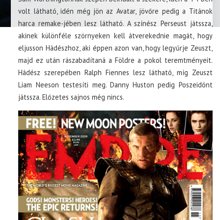
volt látható, idén még jön az Avatar, jövőre pedig a Titánok
harca remake-jében lesz látható. A színész Perseust játssza,
akinek különféle szörnyeken kell átverekednie magát, hogy
eljusson Hádészhoz, aki éppen azon van, hogy legyűrje Zeuszt,
majd ez után rászabadítaná a Földre a pokol teremtményeit.
Hádész szerepében Ralph Fiennes lesz látható, míg Zeuszt
Liam Neeson testesíti meg. Danny Huston pedig Poszeidónt
játssza. Előzetes sajnos még nincs.