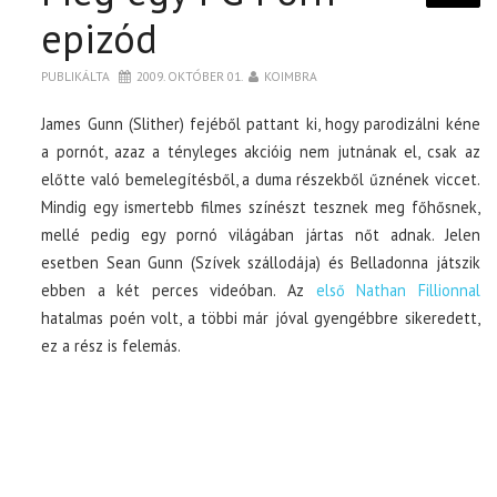
epizód
PUBLIKÁLTA
2009. OKTÓBER 01.
KOIMBRA
James Gunn (Slither) fejéből pattant ki, hogy parodizálni kéne
a pornót, azaz a tényleges akcióig nem jutnának el, csak az
előtte való bemelegítésből, a duma részekből űznének viccet.
Mindig egy ismertebb filmes színészt tesznek meg főhősnek,
mellé pedig egy pornó világában jártas nőt adnak. Jelen
esetben Sean Gunn (Szívek szállodája) és Belladonna játszik
ebben a két perces videóban. Az
első Nathan Fillionnal
hatalmas poén volt, a többi már jóval gyengébbre sikeredett,
ez a rész is felemás.