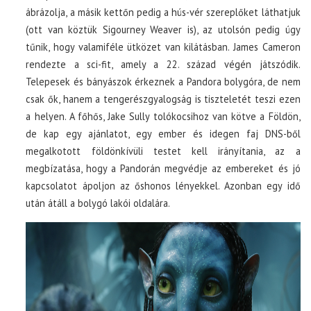
ábrázolja, a másik kettőn pedig a hús-vér szereplőket láthatjuk
(ott van köztük Sigourney Weaver is), az utolsón pedig úgy
tűnik, hogy valamiféle ütközet van kilátásban. James Cameron
rendezte a sci-fit, amely a 22. század végén játszódik.
Telepesek és bányászok érkeznek a Pandora bolygóra, de nem
csak ők, hanem a tengerészgyalogság is tiszteletét teszi ezen
a helyen. A főhős, Jake Sully tolókocsihoz van kötve a Földön,
de kap egy ajánlatot, egy ember és idegen faj DNS-ből
megalkotott földönkívüli testet kell irányítania, az a
megbízatása, hogy a Pandorán megvédje az embereket és jó
kapcsolatot ápoljon az őshonos lényekkel. Azonban egy idő
után átáll a bolygó lakói oldalára.