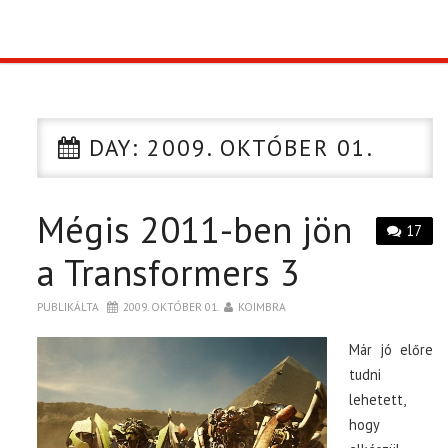
TOP10
KULISSZA
DAY:
2009. OKTÓBER 01.
CIKK
Mégis 2011-ben jön
PÓLÓ RENDELÉS
17
a Transformers 3
PUBLIKÁLTA
2009. OKTÓBER 01.
KOIMBRA
Már jó előre
tudni
lehetett,
hogy