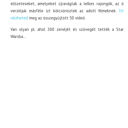
előzeteseket, amelyeket újravágtak a lelkes rajongók, az ő
verziójuk másféle ízt kölcsönöztek az adott filmeknek.
Itt
nézheted
meg az összegyűjtött 50 videó.
Van olyan pl. ahol 300 zenéjét és szövegét tették a Star
Warsba…