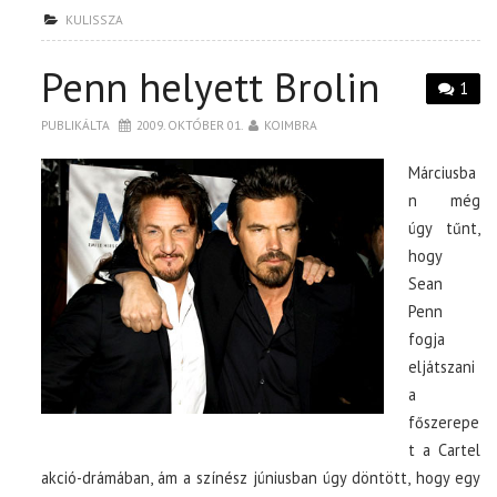
KULISSZA
Penn helyett Brolin
1
PUBLIKÁLTA
2009. OKTÓBER 01.
KOIMBRA
Márciusba
n még
úgy tűnt,
hogy
Sean
Penn
fogja
eljátszani
a
főszerepe
t a Cartel
akció-drámában, ám a színész júniusban úgy döntött, hogy egy