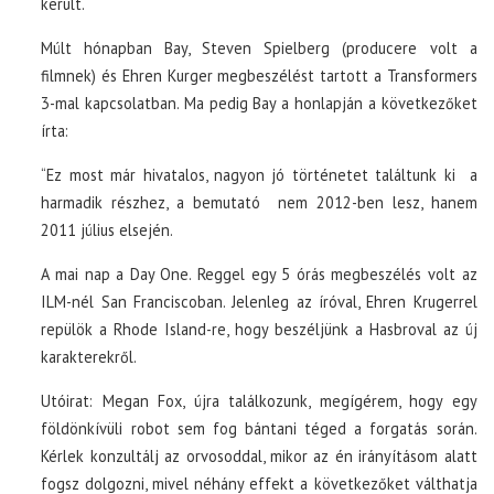
került.
Múlt hónapban Bay, Steven Spielberg (producere volt a
filmnek) és Ehren Kurger megbeszélést tartott a Transformers
3-mal kapcsolatban. Ma pedig Bay a honlapján a következőket
írta:
“Ez most már hivatalos, nagyon jó történetet találtunk ki a
harmadik részhez, a bemutató nem 2012-ben lesz, hanem
2011 július elsején.
A mai nap a Day One. Reggel egy 5 órás megbeszélés volt az
ILM-nél San Franciscoban. Jelenleg az íróval, Ehren Krugerrel
repülök a Rhode Island-re, hogy beszéljünk a Hasbroval az új
karakterekről.
Utóirat: Megan Fox, újra találkozunk, megígérem, hogy egy
földönkívüli robot sem fog bántani téged a forgatás során.
Kérlek konzultálj az orvosoddal, mikor az én irányításom alatt
fogsz dolgozni, mivel néhány effekt a következőket válthatja