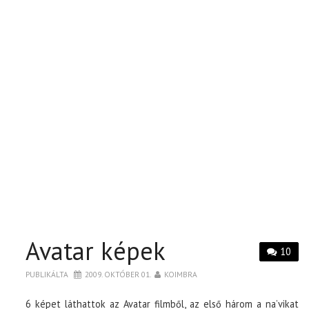
Avatar képek
10
PUBLIKÁLTA
2009. OKTÓBER 01.
KOIMBRA
6 képet láthattok az Avatar filmből, az első három a na’vikat