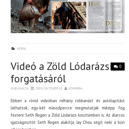
KÉPEK
Videó a Zöld Lódarázs
0
forgatásáról
PUBLIKÁLTA
2009. OKTÓBER 01.
KOIMBRA
Ebben a rövid videóban néhány robbanást és autólapítást
láthattok, egy-két másodpercre megmutatják miképp fog
festeni Seth Rogen a Zöld Lódarázs kosztümben is. Az álarcos
igazságosztót Seth Rogen alakítja, Jay Chou segít neki a bűn