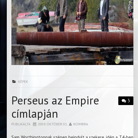
KÉPEK
Perseus az Empire
3
címlapján
PUBLIKÁLTA
2009. OKTÓBER 01.
KOIMBRA
Sam Worthingtonnak szépen beindult a szekere, idén a T4-ben