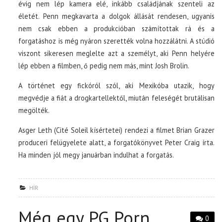
évig nem lép kamera elé, inkább családjának szenteli az
életét. Penn megkavarta a dolgok állását rendesen, ugyanis
nem csak ebben a produkcióban számítottak rá és a
forgatáshoz is még nyáron szerették volna hozzálátni. A stúdió
viszont sikeresen meglelte azt a személyt, aki Penn helyére
lép ebben a filmben, ő pedig nem más, mint Josh Brolin.
A történet egy fickóról szól, aki Mexikóba utazik, hogy
megvédje a fiát a drogkartellektől, miután feleségét brutálisan
megölték.
Asger Leth (Cité Soleil kísértetei) rendezi a filmet Brian Grazer
produceri felügyelete alatt, a forgatókönyvet Peter Craig írta.
Ha minden jól megy januárban indulhat a forgatás.
HÍR
Még egy PG Porn
0