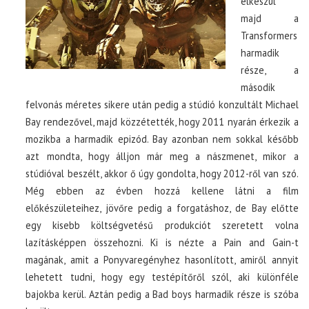
elkészül
majd a
Transformers
harmadik
része, a
második
felvonás méretes sikere után pedig a stúdió konzultált Michael
Bay rendezővel, majd közzétették, hogy 2011 nyarán érkezik a
mozikba a harmadik epizód. Bay azonban nem sokkal később
azt mondta, hogy álljon már meg a nászmenet, mikor a
stúdióval beszélt, akkor ő úgy gondolta, hogy 2012-ről van szó.
Még ebben az évben hozzá kellene látni a film
előkészületeihez, jövőre pedig a forgatáshoz, de Bay előtte
egy kisebb költségvetésű produkciót szeretett volna
lazításképpen összehozni. Ki is nézte a Pain and Gain-t
magának, amit a Ponyvaregényhez hasonlított, amiről annyit
lehetett tudni, hogy egy testépítőről szól, aki különféle
bajokba kerül. Aztán pedig a Bad boys harmadik része is szóba