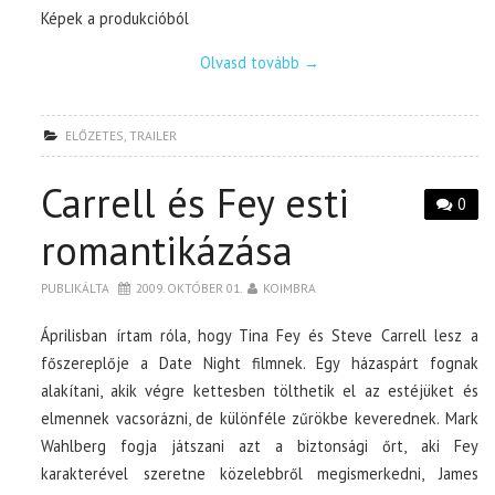
Képek a produkcióból
Olvasd tovább
→
ELŐZETES
,
TRAILER
Carrell és Fey esti
0
romantikázása
PUBLIKÁLTA
2009. OKTÓBER 01.
KOIMBRA
Áprilisban írtam róla, hogy Tina Fey és Steve Carrell lesz a
főszereplője a Date Night filmnek. Egy házaspárt fognak
alakítani, akik végre kettesben tölthetik el az estéjüket és
elmennek vacsorázni, de különféle zűrökbe keverednek. Mark
Wahlberg fogja játszani azt a biztonsági őrt, aki Fey
karakterével szeretne közelebbről megismerkedni, James