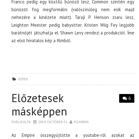
Franco pedig egy kisstílű bűnöző lesz, Common szintén egy
bűnözőt fog megformálni (valószínűleg nem esik majd
nehezére a kinézete miatt). Taraji P. Henson zsaru lesz,
Leighton Meester pedig babysitter. Kristen Wiig Fey legjobb
barátnőjét játszhatja el. Shawn Levy rendezi a produkciót. Íme
az első hivatalos kép a filmből.
KÉPEK
Előzetesek
6
másképpen
PUBLIKÁLTA
2009. OKTÓBER 01.
KOIMBRA
Az Empire összegyűjtötte a youtube-ról azokat az