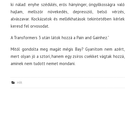
ki nálad: enyhe szédülés, erős hányinger, öngyilkosságra való
hajlam, mellszőr növekedés, depresszió, belső vérzés,
alvászavar. Kockázatok és mellékhatások tekintetében kérlek
keresd fel orvosodat.
A Transformers 3 után látok hozzá a Pain and Gainhez.”
Mitől gondolta meg magát mégis Bay? Gyanítom nem azért,
mert olyan jó a sztori, hanem egy zsíros csekket vágtak hozzá,
aminek nem tudott nemet mondani.
HÍR