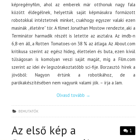
képregényfilm, ahol az emberek már otthonuk nagy fala
között éldegélnek, helyettük saját képmásukra formázott
robotokkal intéztetnek minket, csakhogy egyszer valaki ezen
masinák „életére” tör. A filmet Jonathan Mostow rendezte, aki a
Terminátor harmadik részét is letette az asztalra. Az imdb-n
6,8-en áll, a Rotten Tomatoes-on 38 % az átlaga. Az About.com
kritikusa szerint az egész hideg, élettelen és buta, ezen kívül
túlságosan is komolyan veszi saját magát, míg a Film.com
szerint az idei év legszórakoztatóbb sci-fije. Borzasztó hírek a
jövőből: Nagyon értünk a robotikához, de a
parókakészítésében nem vagyunk valami jók. – írja a Jam.
Olvasd tovább
→
BEMUTATÓK
Az első kép a
1