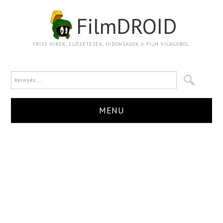
FilmDROID
FRISS HÍREK, ELŐZETESEK, ÚJDONSÁGOK A FILM VILÁGÁBÓL.
MENU
HÍR
TRAILER
KRITIKA
BOXOFFICE