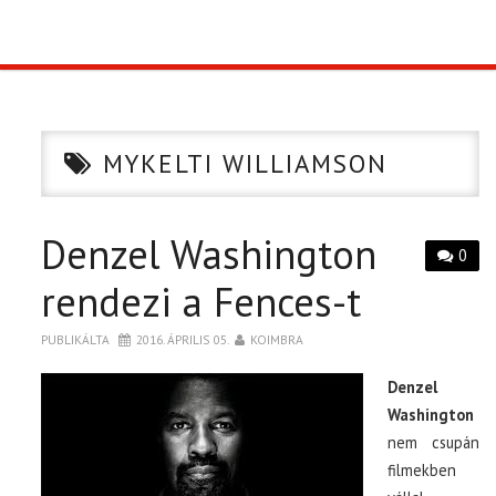
TOP10
KULISSZA
MYKELTI WILLIAMSON
CIKK
Denzel Washington
PÓLÓ RENDELÉS
0
rendezi a Fences-t
PUBLIKÁLTA
2016. ÁPRILIS 05.
KOIMBRA
Denzel
Washington
nem csupán
filmekben