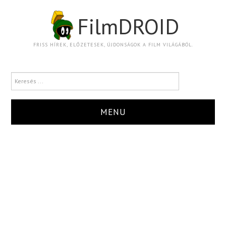
FilmDROID
FRISS HÍREK, ELŐZETESEK, ÚJDONSÁGOK A FILM VILÁGÁBÓL.
MENU
HÍR
TRAILER
KRITIKA
BOXOFFICE