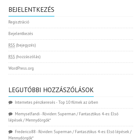
BEJELENTKEZÉS
Regisztráció
Bejelentkezés
RSS
(bejegyzés)
RSS
(hozzászólás)
WordPress.org
LEGUTÓBBI HOZZÁSZÓLÁSOK
Internetes pénzkeresés
-
Top 10 filmek az űrben
Memyselfandi
-
Röviden: Superman / Fantasztikus 4-es: Első
lépések / Mennydörgők*
Frederico88
-
Röviden: Superman / Fantasztikus 4-es: Első lépések /
Mennydörgők*