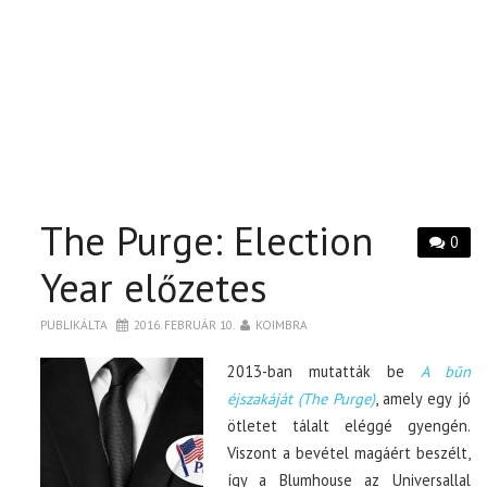
The Purge: Election
0
Year előzetes
PUBLIKÁLTA
2016. FEBRUÁR 10.
KOIMBRA
2013-ban mutatták be
A bűn
éjszakáját (The Purge)
, amely egy jó
ötletet tálalt eléggé gyengén.
Viszont a bevétel magáért beszélt,
így a Blumhouse az Universallal