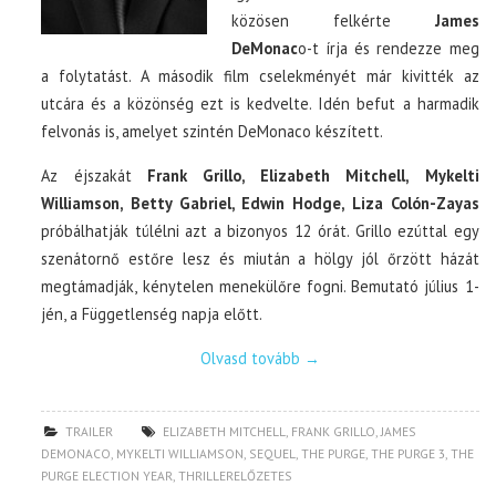
közösen felkérte
James
DeMonac
o-t írja és rendezze meg
a folytatást. A második film cselekményét már kivitték az
utcára és a közönség ezt is kedvelte. Idén befut a harmadik
felvonás is, amelyet szintén DeMonaco készített.
Az éjszakát
Frank Grillo, Elizabeth Mitchell, Mykelti
Williamson, Betty Gabriel, Edwin Hodge, Liza Colón-Zayas
próbálhatják túlélni azt a bizonyos 12 órát. Grillo ezúttal egy
szenátornő estőre lesz és miután a hölgy jól őrzött házát
megtámadják, kénytelen menekülőre fogni. Bemutató július 1-
jén, a Függetlenség napja előtt.
Olvasd tovább
→
TRAILER
ELIZABETH MITCHELL
,
FRANK GRILLO
,
JAMES
DEMONACO
,
MYKELTI WILLIAMSON
,
SEQUEL
,
THE PURGE
,
THE PURGE 3
,
THE
PURGE ELECTION YEAR
,
THRILLERELŐZETES