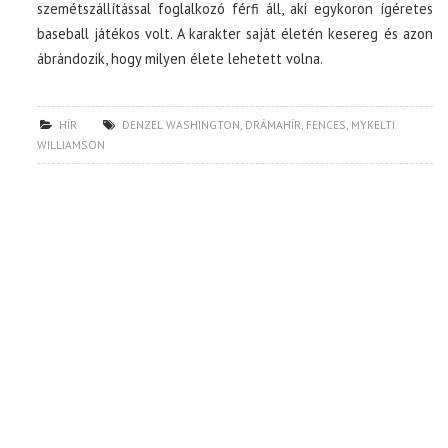
szemétszállítással foglalkozó férfi áll, aki egykoron ígéretes
baseball játékos volt. A karakter saját életén kesereg és azon
ábrándozik, hogy milyen élete lehetett volna.
HÍR
DENZEL WASHINGTON
,
DRÁMAHÍR
,
FENCES
,
MYKELTI
WILLIAMSON