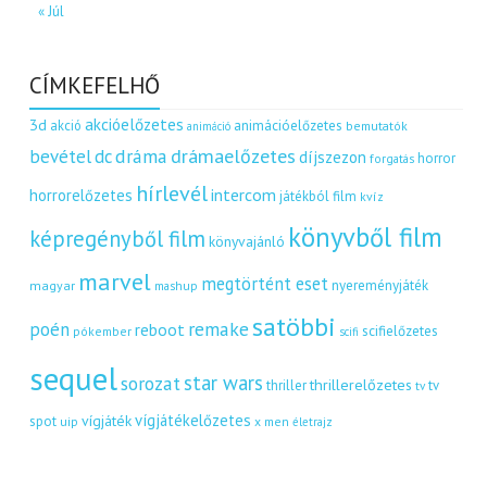
« Júl
CÍMKEFELHŐ
akcióelőzetes
3d
akció
animációelőzetes
bemutatók
animáció
dráma
drámaelőzetes
bevétel
dc
díjszezon
horror
forgatás
hírlevél
intercom
horrorelőzetes
játékból film
kvíz
könyvből film
képregényből film
könyvajánló
marvel
megtörtént eset
nyereményjáték
magyar
mashup
satöbbi
remake
poén
reboot
scifielőzetes
pókember
scifi
sequel
star wars
sorozat
thrillerelőzetes
thriller
tv
tv
vígjátékelőzetes
vígjáték
spot
uip
x men
életrajz