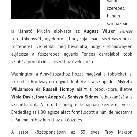
vállal
szerepet,
hanem
színházban
is látható. Miután elolvasta az
August Wilson
Fences
forgatókönyvét, úgy döntött, hogy saját maga viszi vászonra a
történetet. De előbb még bevállalta, hogy a Broadway-en
eljátssza a főszerepet, ugyanis Fences darabjából több
színházi produkció is készült az évek során.
Washington a filmváltozathoz hozza magával a többieket is,
akikkel a Brodway-en együtt léphetett a színpadra.
Mykelti
Williamson
és
Russell Hornby
aláírt a produkcióra, illetve
Viola Davis, Joyan Adepo
és
Saniyya Sidney
felbukkanására is
számíthatunk. A forgatás még e hónapban kezdetét veszi.
Eredetileg az HBO égisze alatt formálódott a film, de mostanra
a Paramounthoz került az elképzelés.
A sztori középpontjában az 53 éves Troy Maxson