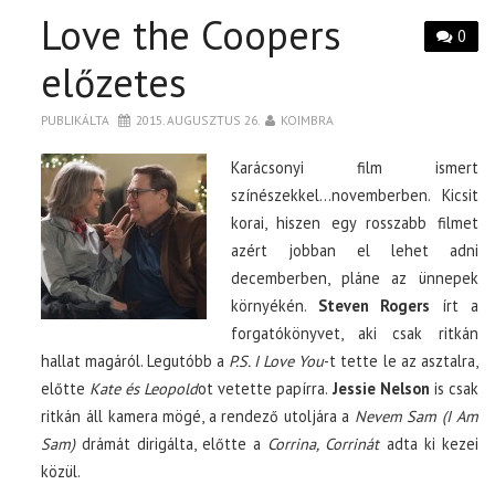
Love the Coopers
0
előzetes
PUBLIKÁLTA
2015. AUGUSZTUS 26.
KOIMBRA
Karácsonyi film ismert
színészekkel…novemberben. Kicsit
korai, hiszen egy rosszabb filmet
azért jobban el lehet adni
decemberben, pláne az ünnepek
környékén.
Steven Rogers
írt a
forgatókönyvet, aki csak ritkán
hallat magáról. Legutóbb a
P.S. I Love You
-t tette le az asztalra,
előtte
Kate és Leopold
ot vetette papírra.
Jessie Nelson
is csak
ritkán áll kamera mögé, a rendező utoljára a
Nevem Sam (I Am
Sam)
drámát dirigálta, előtte a
Corrina, Corrinát
adta ki kezei
közül.