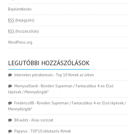
Bejelentkezés
RSS
(bejegyzés)
RSS
(hozzászólás)
WordPress.org
LEGUTÓBBI HOZZÁSZÓLÁSOK
Internetes pénzkeresés
-
Top 10 filmek az űrben
Memyselfandi
-
Röviden: Superman / Fantasztikus 4-es: Első
lépések / Mennydörgők*
Frederico88
-
Röviden: Superman / Fantasztikus 4-es: Első lépések /
Mennydörgők*
BKaulitz
-
Alias sorozat
Papyrus
-
TOP 10 időutazós filmek