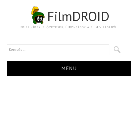
FilmDROID
FRISS HÍREK, ELŐZETESEK, ÚJDONSÁGOK A FILM VILÁGÁBÓL.
MENU
HÍR
TRAILER
KRITIKA
BOXOFFICE