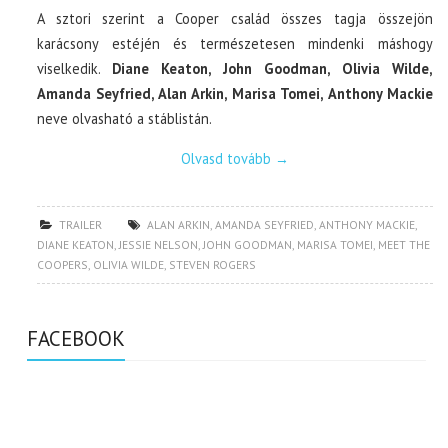
A sztori szerint a Cooper család összes tagja összejön
karácsony estéjén és természetesen mindenki máshogy
viselkedik.
Diane Keaton, John Goodman, Olivia Wilde,
Amanda Seyfried, Alan Arkin, Marisa Tomei, Anthony Mackie
neve olvasható a stáblistán.
Olvasd tovább
→
TRAILER
ALAN ARKIN
,
AMANDA SEYFRIED
,
ANTHONY MACKIE
,
DIANE KEATON
,
JESSIE NELSON
,
JOHN GOODMAN
,
MARISA TOMEI
,
MEET THE
COOPERS
,
OLIVIA WILDE
,
STEVEN ROGERS
FACEBOOK