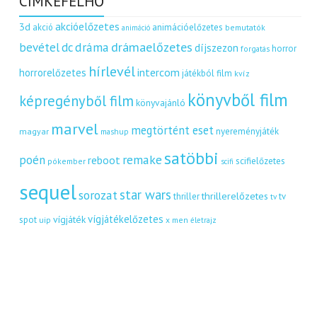
CÍMKEFELHŐ
akcióelőzetes
3d
akció
animációelőzetes
bemutatók
animáció
dráma
drámaelőzetes
bevétel
dc
díjszezon
horror
forgatás
hírlevél
intercom
horrorelőzetes
játékból film
kvíz
könyvből film
képregényből film
könyvajánló
marvel
megtörtént eset
nyereményjáték
magyar
mashup
satöbbi
remake
poén
reboot
scifielőzetes
pókember
scifi
sequel
star wars
sorozat
thrillerelőzetes
thriller
tv
tv
vígjátékelőzetes
vígjáték
spot
uip
x men
életrajz