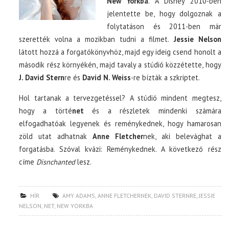
New Yorkba
. A Disney 2010-ben
jelentette be, hogy dolgoznak a
folytatáson és 2011-ben már
szerették volna a mozikban tudni a filmet.
Jessie Nelson
látott hozzá a forgatókönyvhöz, majd egy ideig csend honolt a
második rész környékén, majd tavaly a stúdió közzétette, hogy
J. David Stern
re és
David N. Weiss
-re bízták a szkriptet.
Hol tartanak a tervezgetéssel? A stúdió mindent megtesz,
hogy a törté
net
és a részletek mindenki számára
elfogadhatóak legyenek és reménykednek, hogy hamarosan
zöld utat adhatnak
Anne Fletcher
nek, aki belevághat a
forgatásba. Szóval kvázi: Reménykednek. A következő rész
címe
Disnchanted
lesz.
HÍR
AMY ADAMS
,
ANNE FLETCHERNEK
,
DAVID STERNRE
,
JESSIE
NELSON
,
NET
,
NEW YORKBA