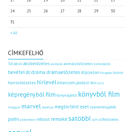
17
18
19
20
21
22
23
24
25
26
27
28
29
30
31
« Júl
CÍMKEFELHŐ
akcióelőzetes
3d
akció
animációelőzetes
bemutatók
animáció
dráma
drámaelőzetes
bevétel
dc
díjszezon
horror
forgatás
hírlevél
intercom
horrorelőzetes
játékból film
kvíz
könyvből film
képregényből film
könyvajánló
marvel
megtörtént eset
nyereményjáték
magyar
mashup
satöbbi
remake
poén
reboot
scifielőzetes
pókember
scifi