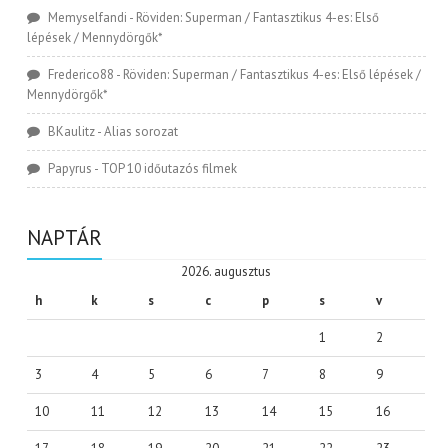
Memyselfandi
-
Röviden: Superman / Fantasztikus 4-es: Első
lépések / Mennydörgők*
Frederico88
-
Röviden: Superman / Fantasztikus 4-es: Első lépések /
Mennydörgők*
BKaulitz
-
Alias sorozat
Papyrus
-
TOP 10 időutazós filmek
NAPTÁR
2026. augusztus
h
k
s
c
p
s
v
1
2
3
4
5
6
7
8
9
10
11
12
13
14
15
16