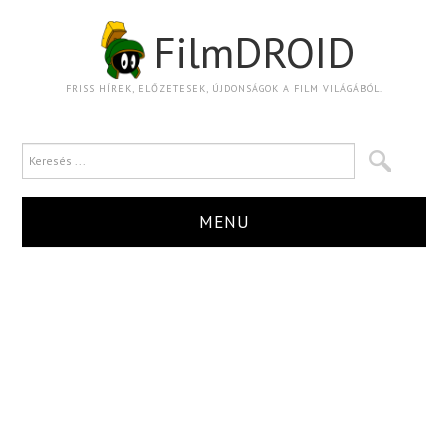
FilmDROID
FRISS HÍREK, ELŐZETESEK, ÚJDONSÁGOK A FILM VILÁGÁBÓL.
MENU
HÍR
TRAILER
KRITIKA
BOXOFFICE