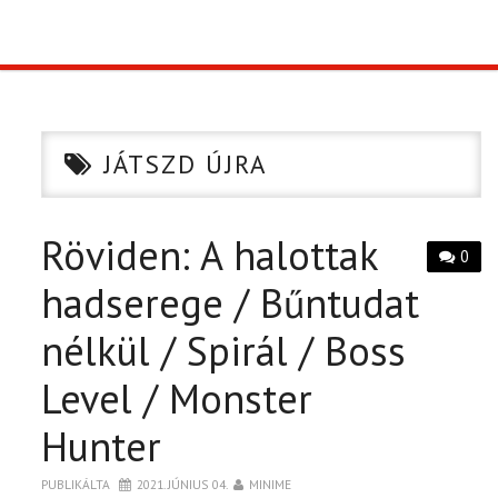
TOP10
KULISSZA
JÁTSZD ÚJRA
CIKK
Röviden: A halottak
PÓLÓ RENDELÉS
0
hadserege / Bűntudat
nélkül / Spirál / Boss
Level / Monster
Hunter
PUBLIKÁLTA
2021. JÚNIUS 04.
MINIME