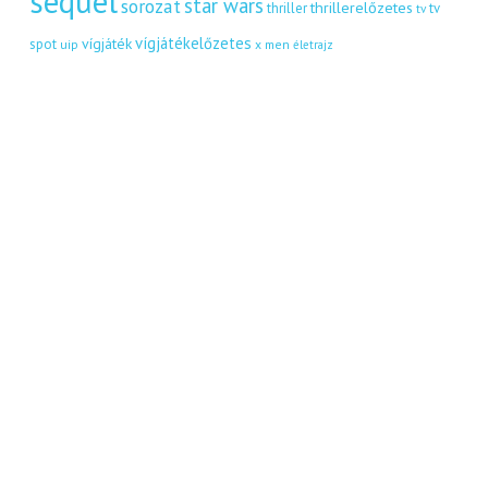
sequel
star wars
sorozat
thrillerelőzetes
thriller
tv
tv
vígjátékelőzetes
vígjáték
spot
uip
x men
életrajz