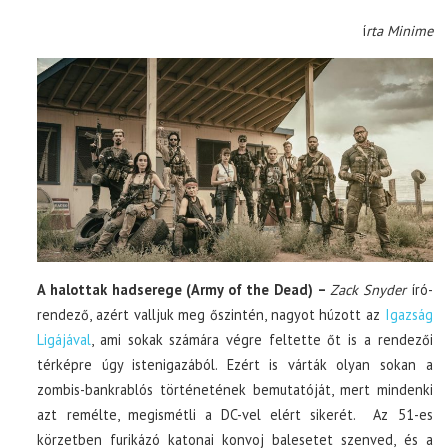
í
rta Minime
A halottak hadserege (Army of the Dead) –
Zack Snyder
író-
rendező, azért valljuk meg őszintén, nagyot húzott az
Igazság
Ligájával
, ami sokak számára végre feltette őt is a rendezői
térképre úgy istenigazából. Ezért is várták olyan sokan a
zombis-bankrablós történetének bemutatóját, mert mindenki
azt remélte, megismétli a DC-vel elért sikerét. Az 51-es
körzetben furikázó katonai konvoj balesetet szenved, és a