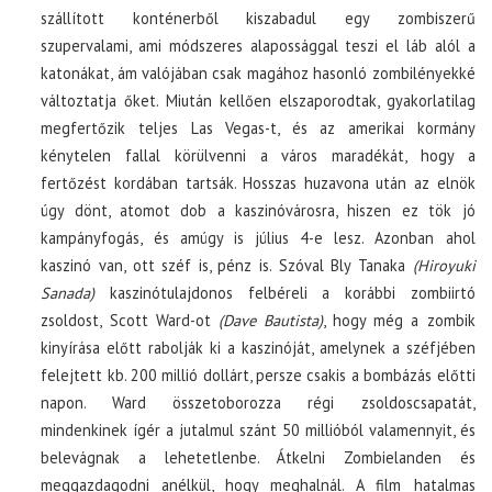
szállított konténerből kiszabadul egy zombiszerű
szupervalami, ami módszeres alapossággal teszi el láb alól a
katonákat, ám valójában csak magához hasonló zombilényekké
változtatja őket. Miután kellően elszaporodtak, gyakorlatilag
megfertőzik teljes Las Vegas-t, és az amerikai kormány
kénytelen fallal körülvenni a város maradékát, hogy a
fertőzést kordában tartsák. Hosszas huzavona után az elnök
úgy dönt, atomot dob a kaszinóvárosra, hiszen ez tök jó
kampányfogás, és amúgy is július 4-e lesz. Azonban ahol
kaszinó van, ott széf is, pénz is. Szóval Bly Tanaka
(Hiroyuki
Sanada)
kaszinótulajdonos felbéreli a korábbi zombiirtó
zsoldost, Scott Ward-ot
(Dave Bautista)
, hogy még a zombik
kinyírása előtt rabolják ki a kaszinóját, amelynek a széfjében
felejtett kb. 200 millió dollárt, persze csakis a bombázás előtti
napon. Ward összetoborozza régi zsoldoscsapatát,
mindenkinek ígér a jutalmul szánt 50 millióból valamennyit, és
belevágnak a lehetetlenbe. Átkelni Zombielanden és
meggazdagodni anélkül, hogy meghalnál. A film hatalmas