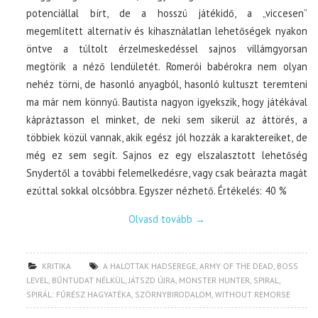
potenciállal bírt, de a hosszú játékidő, a „viccesen”
megemlített alternatív és kihasználatlan lehetőségek nyakon
öntve a túltolt érzelmeskedéssel sajnos villámgyorsan
megtörik a néző lendületét. Romerói babérokra nem olyan
nehéz törni, de hasonló anyagból, hasonló kultuszt teremteni
ma már nem könnyű. Bautista nagyon igyekszik, hogy játékával
kápráztasson el minket, de neki sem sikerül az áttörés, a
többiek közül vannak, akik egész jól hozzák a karaktereiket, de
még ez sem segít. Sajnos ez egy elszalasztott lehetőség
Snydertől a további felemelkedésre, vagy csak beárazta magát
ezúttal sokkal olcsóbbra. Egyszer nézhető. Értékelés: 40 %
Olvasd tovább
→
KRITIKA
A HALOTTAK HADSEREGE
,
ARMY OF THE DEAD
,
BOSS
LEVEL
,
BŰNTUDAT NÉLKÜL
,
JÁTSZD ÚJRA
,
MONSTER HUNTER
,
SPIRAL
,
SPIRÁL: FŰRÉSZ HAGYATÉKA
,
SZÖRNYBIRODALOM
,
WITHOUT REMORSE