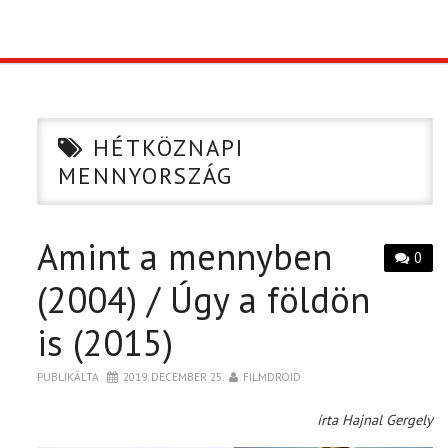
TOP10
KULISSZA
HÉTKÖZNAPI
CIKK
MENNYORSZÁG
PÓLÓ RENDELÉS
Amint a mennyben
0
(2004) / Úgy a földön
is (2015)
PUBLIKÁLTA
2019. DECEMBER 25.
FILMDROID
írta Hajnal Gergely