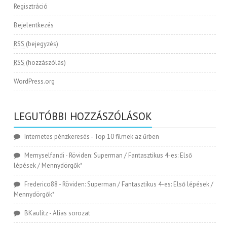
Regisztráció
Bejelentkezés
RSS
(bejegyzés)
RSS
(hozzászólás)
WordPress.org
LEGUTÓBBI HOZZÁSZÓLÁSOK
Internetes pénzkeresés
-
Top 10 filmek az űrben
Memyselfandi
-
Röviden: Superman / Fantasztikus 4-es: Első
lépések / Mennydörgők*
Frederico88
-
Röviden: Superman / Fantasztikus 4-es: Első lépések /
Mennydörgők*
BKaulitz
-
Alias sorozat