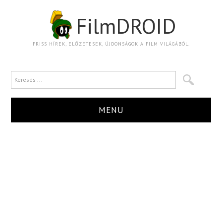
FilmDROID
FRISS HÍREK, ELŐZETESEK, ÚJDONSÁGOK A FILM VILÁGÁBÓL.
MENU
HÍR
TRAILER
KRITIKA
BOXOFFICE