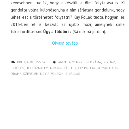
kevesebben tudják, hogy elkészült a film folytatása is. Ki
gondolta volna, különösen, ha a film zárlatára gondolunk, hogy
lehet ezt a történetet folytatni? Kay Pollak tudta, hogyan, és
2015-ben el is készült az újabb mozi, amelynek címe
tükörfordításban:
Úgy a földön is
(Så ock på jorden).
Olvasd tovább
→
KRITIKA
,
KULISSZA
AMINT A MENNYBEN
,
DRÁMA
,
EGYHÁZ
,
ERKÖLCS
,
HÉTKÖZNAPI MENNYORSZÁG
,
HIT
,
KAY POLLAK
,
ROMANTIKUS
DRÁMA
,
SZERELEM
,
ÚGY A FÖLDÖN IS
,
VALLÁS