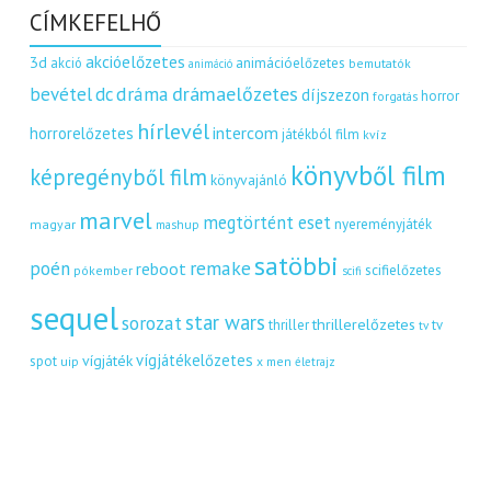
CÍMKEFELHŐ
akcióelőzetes
3d
akció
animációelőzetes
bemutatók
animáció
dráma
drámaelőzetes
bevétel
dc
díjszezon
horror
forgatás
hírlevél
intercom
horrorelőzetes
játékból film
kvíz
könyvből film
képregényből film
könyvajánló
marvel
megtörtént eset
nyereményjáték
magyar
mashup
satöbbi
remake
poén
reboot
scifielőzetes
pókember
scifi
sequel
star wars
sorozat
thrillerelőzetes
thriller
tv
tv
vígjátékelőzetes
vígjáték
spot
uip
x men
életrajz