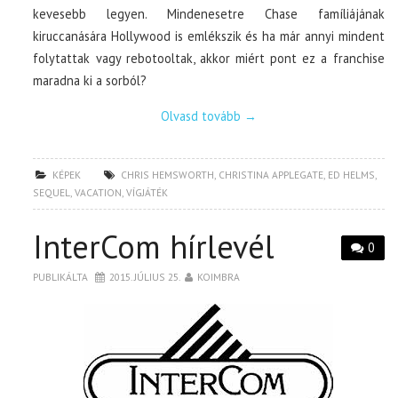
kevesebb legyen. Mindenesetre Chase famíliájának
kiruccanására Hollywood is emlékszik és ha már annyi mindent
folytattak vagy rebotooltak, akkor miért pont ez a franchise
maradna ki a sorból?
Olvasd tovább
→
KÉPEK
CHRIS HEMSWORTH
,
CHRISTINA APPLEGATE
,
ED HELMS
,
SEQUEL
,
VACATION
,
VÍGJÁTÉK
InterCom hírlevél
0
PUBLIKÁLTA
2015. JÚLIUS 25.
KOIMBRA