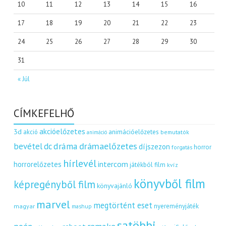
10
11
12
13
14
15
16
17
18
19
20
21
22
23
24
25
26
27
28
29
30
31
« Júl
CÍMKEFELHŐ
akcióelőzetes
3d
akció
animációelőzetes
bemutatók
animáció
dráma
drámaelőzetes
bevétel
dc
díjszezon
horror
forgatás
hírlevél
intercom
horrorelőzetes
játékból film
kvíz
könyvből film
képregényből film
könyvajánló
marvel
megtörtént eset
nyereményjáték
magyar
mashup
satöbbi