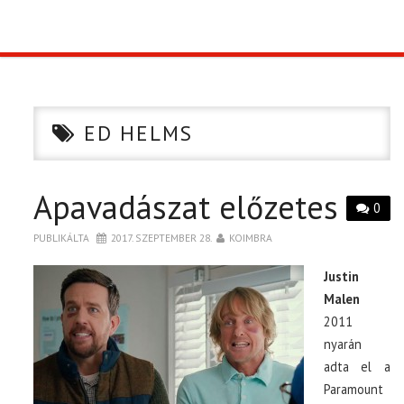
TOP10
KULISSZA
ED HELMS
CIKK
Apavadászat előzetes
PÓLÓ RENDELÉS
0
PUBLIKÁLTA
2017. SZEPTEMBER 28.
KOIMBRA
Justin
Malen
2011
nyarán
adta el a
Paramount