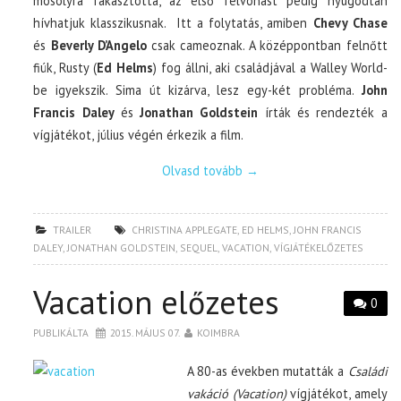
mosolyra fakasztotta, az első felvonást pedig nyugodtan
hívhatjuk klasszikusnak. Itt a folytatás, amiben
Chevy Chase
és
Beverly D’Angelo
csak cameoznak. A középpontban felnőtt
fiúk, Rusty (
Ed Helms
) fog állni, aki családjával a Walley World-
be igyekszik. Sima út kizárva, lesz egy-két probléma.
John
Francis Daley
és
Jonathan Goldstein
írták és rendezték a
vígjátékot, július végén érkezik a film.
Olvasd tovább
→
TRAILER
CHRISTINA APPLEGATE
,
ED HELMS
,
JOHN FRANCIS
DALEY
,
JONATHAN GOLDSTEIN
,
SEQUEL
,
VACATION
,
VÍGJÁTÉKELŐZETES
Vacation előzetes
0
PUBLIKÁLTA
2015. MÁJUS 07.
KOIMBRA
A 80-as években mutatták a
Családi
vakáció (Vacation)
vígjátékot, amely