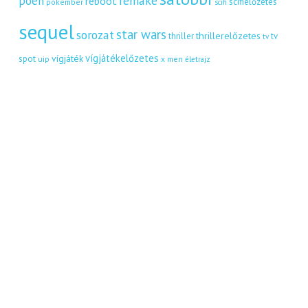
remake
poén
reboot
scifielőzetes
pókember
scifi
sequel
star wars
sorozat
thrillerelőzetes
thriller
tv
tv
vígjátékelőzetes
vígjáték
spot
uip
x men
életrajz