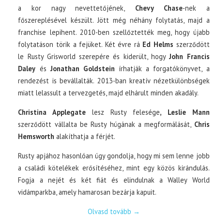
a kor nagy nevettetőjének,
Chevy Chase
-nek a
főszereplésével készült. Jött még néhány folytatás, majd a
franchise lepihent. 2010-ben szellőztették meg, hogy újabb
folytatáson törik a fejüket. Két évre rá
Ed Helms
szerződött
le Rusty Grisworld szerepére és kiderült, hogy
John Francis
Daley
és
Jonathan Goldstein
írhatják a forgatókönyvet, a
rendezést is bevállalták. 2013-ban kreatív nézetkülönbségek
miatt lelassult a tervezgetés, majd elhárult minden akadály.
Christina Applegate
lesz Rusty felesége
, Leslie Mann
szerződött vállalta be Rusty húgának a megformálását,
Chris
Hemsworth
alakíthatja a férjét.
Rusty apjához hasonlóan úgy gondolja, hogy mi sem lenne jobb
a családi kötelékek erősítéséhez, mint egy közös kirándulás.
Fogja a nejét és két fiát és elindulnak a Walley World
vidámparkba, amely hamarosan bezárja kapuit.
Olvasd tovább
→