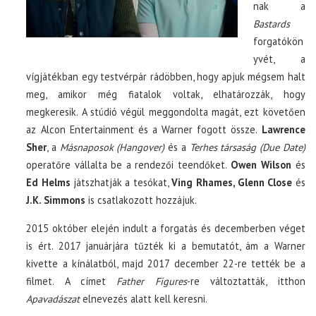
nak a
Bastards
forgatókön
yvét, a
vígjátékban egy testvérpár rádöbben, hogy apjuk mégsem halt
meg, amikor még fiatalok voltak, elhatározzák, hogy
megkeresik. A stúdió végül meggondolta magát, ezt követően
az Alcon Entertainment és a Warner fogott össze.
Lawrence
Sher
, a
Másnaposok (Hangover)
és a
Terhes társaság (Due Date)
operatőre vállalta be a rendezői teendőket.
Owen Wilson
és
Ed Helms
játszhatják a tesókat,
Ving Rhames, Glenn Close
és
J.K. Simmons
is csatlakozott hozzájuk.
2015 október elején indult a forgatás és decemberben véget
is ért. 2017 januárjára tűzték ki a bemutatót, ám a Warner
kivette a kínálatból, majd 2017 december 22-re tették be a
filmet. A címet
Father Figures
-re változtatták, itthon
Apavadászat
elnevezés alatt kell keresni.