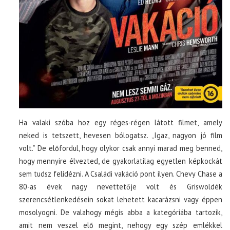
Ha valaki szóba hoz egy réges-régen látott filmet, amely
neked is tetszett, hevesen bólogatsz. „Igaz, nagyon jó film
volt.” De előfordul, hogy olykor csak annyi marad meg benned,
hogy mennyire élvezted, de gyakorlatilag egyetlen képkockát
sem tudsz felidézni. A Családi vakáció pont ilyen. Chevy Chase a
80-as évek nagy nevettetője volt és Griswoldék
szerencsétlenkedésein sokat lehetett kacarázsni vagy éppen
mosolyogni. De valahogy mégis abba a kategóriába tartozik,
amit nem veszel elő megint, nehogy egy szép emlékkel