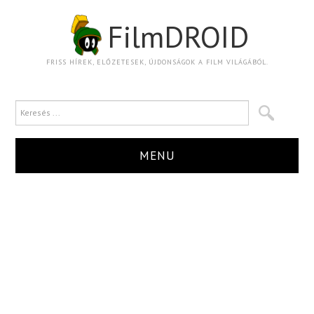
FilmDROID
FRISS HÍREK, ELŐZETESEK, ÚJDONSÁGOK A FILM VILÁGÁBÓL.
MENU
HÍR
TRAILER
KRITIKA
BOXOFFICE