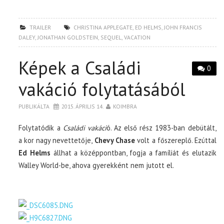
TRAILER
CHRISTINA APPLEGATE
,
ED HELMS
,
JOHN FRANCIS
DALEY
,
JONATHAN GOLDSTEIN
,
SEQUEL
,
VACATION
Képek a Családi
0
vakáció folytatásából
PUBLIKÁLTA
2015. ÁPRILIS 14.
KOIMBRA
Folytatódik a
Családi vakáci
ó. Az első rész 1983-ban debütált,
a kor nagy nevettetője,
Chevy Chase
volt a főszereplő. Ezúttal
Ed Helms
állhat a középpontban, fogja a famíliát és elutazik
Walley World-be, ahova gyerekként nem jutott el.