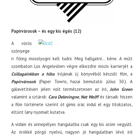
Papírvárosok – és egy kis égés (12)
A vörös
szőnyege
n főleg mosolyogni kell tudni. Meg hallgatni… kéne. A múlt
szombaton Los Angelesben végre elkezdte mozis karrierjét a
Csillagainkban a hiba
írójának új könyvéből készült film, a
Papírvárosok
(Paper Towns, hazai bemutató: július 30.). A
gálavetítésen jelen volt természetesen az író,
John Green
valamint a sztárok:
Cara Delevingne
,
Nat Wolff
és társaik: hiszen
a film története szerint öt gimis srác indul el egy titokzatos,
eltűnt lány nyomait kutatva.
A vidám és ünnepélyes hangulatba csak egy kis üröm vegyült.
Az örökké pörgő nyelvű, nagyon jó hangulatban lévő író