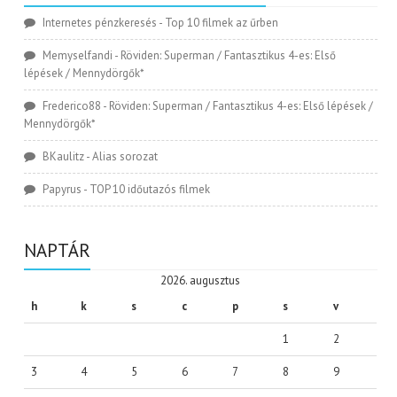
Internetes pénzkeresés
-
Top 10 filmek az űrben
Memyselfandi
-
Röviden: Superman / Fantasztikus 4-es: Első
lépések / Mennydörgők*
Frederico88
-
Röviden: Superman / Fantasztikus 4-es: Első lépések /
Mennydörgők*
BKaulitz
-
Alias sorozat
Papyrus
-
TOP 10 időutazós filmek
NAPTÁR
2026. augusztus
h
k
s
c
p
s
v
1
2
3
4
5
6
7
8
9