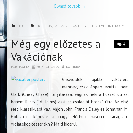
Olvasd tovább
→
HÍR
ED HELMS
,
FANTASZTIKUS NÉGYES
,
HÍRLEVÉL
,
INTERCOM
Még egy előzetes a
4
Vakációnak
PUBLIKÁLTA
2015. JÚLIUS 22.
KOIMBRA
Griswoldék újabb vakációra
mennek, csak éppen ezúttal nem
Clark (Chevy Chase) irányításával vágnak neki a hosszú útnak,
hanem Rusty (Ed Helms) viszi kis családját hosszú útra. Az első
rész klasszikussá vált. Vajon John Francis Daley és Jonathan M.
Goldstein képes-e a nagy elődhöz hasonló kacagtató
vígjátékot összerakni? Majd kiderül.