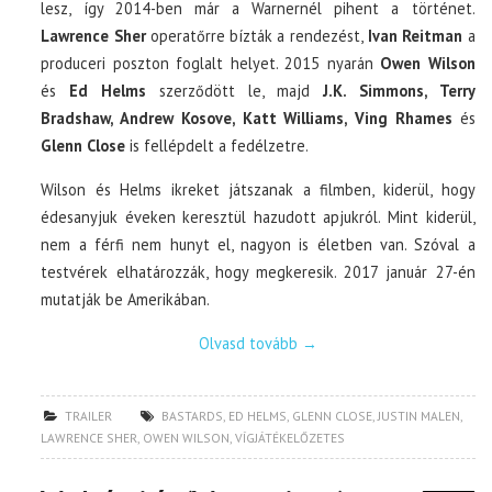
lesz, így 2014-ben már a Warnernél pihent a történet.
Lawrence Sher
operatőrre bízták a rendezést,
Ivan Reitman
a
produceri poszton foglalt helyet. 2015 nyarán
Owen Wilson
és
Ed Helms
szerződött le, majd
J.K. Simmons, Terry
Bradshaw, Andrew Kosove, Katt Williams, Ving Rhames
és
Glenn Close
is fellépdelt a fedélzetre.
Wilson és Helms ikreket játszanak a filmben, kiderül, hogy
édesanyjuk éveken keresztül hazudott apjukról. Mint kiderül,
nem a férfi nem hunyt el, nagyon is életben van. Szóval a
testvérek elhatározzák, hogy megkeresik. 2017 január 27-én
mutatják be Amerikában.
Olvasd tovább
→
TRAILER
BASTARDS
,
ED HELMS
,
GLENN CLOSE
,
JUSTIN MALEN
,
LAWRENCE SHER
,
OWEN WILSON
,
VÍGJÁTÉKELŐZETES