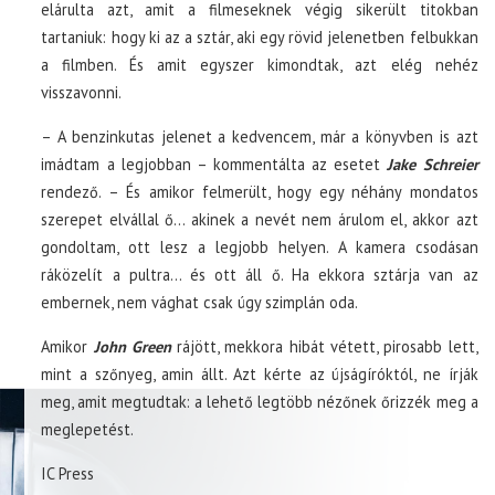
elárulta azt, amit a filmeseknek végig sikerült titokban
tartaniuk: hogy ki az a sztár, aki egy rövid jelenetben felbukkan
a filmben. És amit egyszer kimondtak, azt elég nehéz
visszavonni.
– A benzinkutas jelenet a kedvencem, már a könyvben is azt
imádtam a legjobban – kommentálta az esetet
Jake Schreier
rendező. – És amikor felmerült, hogy egy néhány mondatos
szerepet elvállal ő… akinek a nevét nem árulom el, akkor azt
gondoltam, ott lesz a legjobb helyen. A kamera csodásan
ráközelít a pultra… és ott áll ő. Ha ekkora sztárja van az
embernek, nem vághat csak úgy szimplán oda.
Amikor
John Green
rájött, mekkora hibát vétett, pirosabb lett,
mint a szőnyeg, amin állt. Azt kérte az újságíróktól, ne írják
meg, amit megtudtak: a lehető legtöbb nézőnek őrizzék meg a
meglepetést.
IC Press