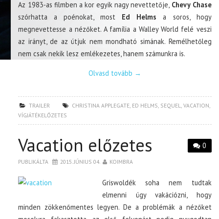
Az 1983-as filmben a kor egyik nagy nevettetője,
Chevy Chase
szórhatta a poénokat, most
Ed Helms
a soros, hogy
megnevettesse a nézőket. A família a Walley World felé veszi
az irányt, de az útjuk nem mondható simának. Remélhetőleg
nem csak nekik lesz emlékezetes, hanem számunkra is.
Olvasd tovább
→
TRAILER
CHRISTINA APPLEGATE
,
ED HELMS
,
SEQUEL
,
VACATION
,
VÍGJÁTÉKELŐZETES
Vacation előzetes
0
PUBLIKÁLTA
2015. JÚNIUS 04.
KOIMBRA
Griswoldék soha nem tudtak
elmenni úgy vakációzni, hogy
minden zökkenőmentes legyen. De a problémák a nézőket