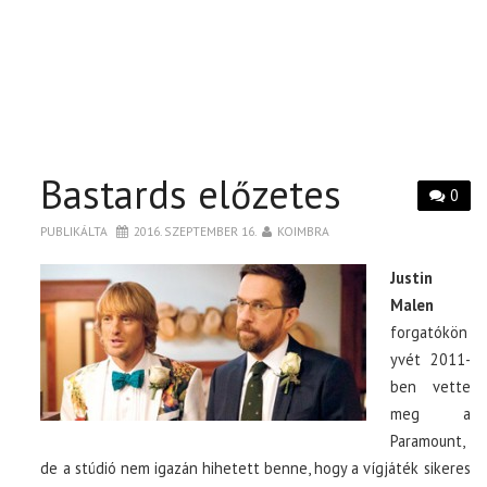
Bastards előzetes
0
PUBLIKÁLTA
2016. SZEPTEMBER 16.
KOIMBRA
Justin
Malen
forgatókön
yvét 2011-
ben vette
meg a
Paramount,
de a stúdió nem igazán hihetett benne, hogy a vígjáték sikeres