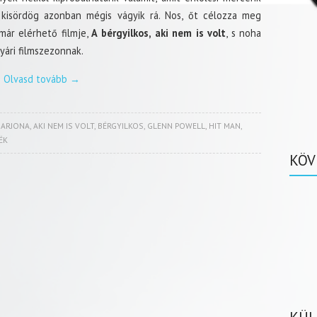
ó kisördög azonban mégis vágyik rá. Nos, őt célozza meg
már elérhető filmje,
A bérgyilkos, aki nem is volt
, s noha
nyári filmszezonnak.
Olvasd tovább
→
 ARJONA
,
AKI NEM IS VOLT
,
BÉRGYILKOS
,
GLENN POWELL
,
HIT MAN
,
ÉK
KÖV