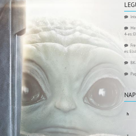
LEG
Int
Me
4-es: 
Fr
es: El
BK
Pa
NAP
h