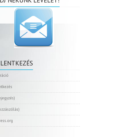
DJ NEKÜNK LEVELET!
ELENTKEZÉS
tráció
ntkezés
ejegyzés)
ozzászólás)
ess.org