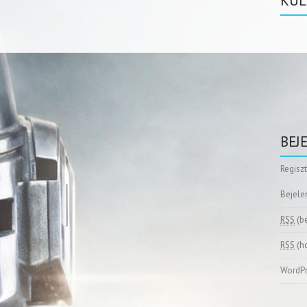
KÜL
BEJ
Regisz
Bejele
RSS
(b
RSS
(h
WordPr