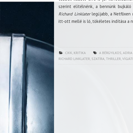
szerint elítélnénk, a bennünk bujkál
Richard Linklater
legújabb, a Netflixen 
itt-ott mellé is lő, tökéletes indítása a 
CIKK
,
KRITIKA
A BÉRGYILKOS
,
ADRIA
RICHARD LINKLATER
,
SZATÍRA
,
THRILLER
,
VÍGJÁT