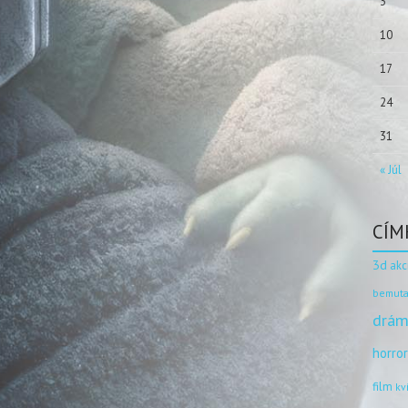
3
10
17
24
31
« Júl
CÍM
3d
akc
bemuta
drám
horro
film
kv