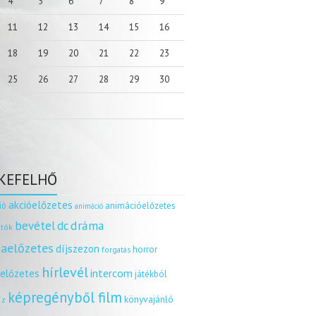
4
5
6
7
8
9
11
12
13
14
15
16
18
19
20
21
22
23
25
26
27
28
29
30
KEFELHŐ
akcióelőzetes
ió
animációelőzetes
animáció
dráma
bevétel
dc
tók
aelőzetes
díjszezon
horror
forgatás
hírlevél
intercom
relőzetes
játékból
képregényből film
könyvajánló
íz