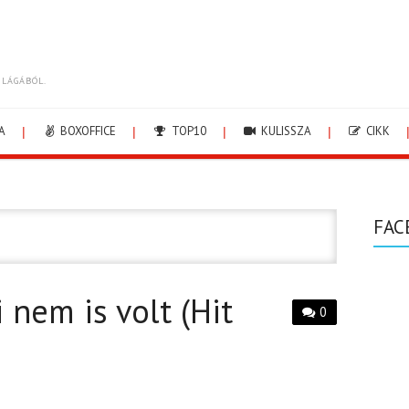
ILÁGÁBÓL.
A
BOXOFFICE
TOP10
KULISSZA
CIKK
FAC
i nem is volt (Hit
0