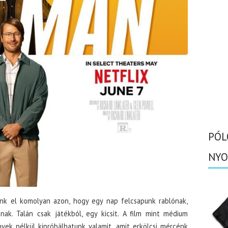
PÓL
NYO
k el komolyan azon, hogy egy nap felcsapunk rablónak,
ak. Talán csak játékból, egy kicsit. A film mint médium
yek nélkül kipróbálhatunk valamit, amit erkölcsi mércénk