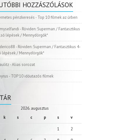
UTÓBBI HOZZÁSZÓLÁSOK
ernetes pénzkeresés
-
Top 10 filmek az űrben
myselfandi
-
Röviden: Superman / Fantasztikus
Első lépések / Mennydörgők*
ederico88
-
Röviden: Superman / Fantasztikus 4-
ső lépések / Mennydörgők*
aulitz
-
Alias sorozat
pyrus
-
TOP 10 időutazós filmek
TÁR
2026. augusztus
k
s
c
p
s
v
1
2