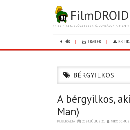
FilmDROID
FRISS HÍREK, ELŐZETESEK, ÚJDONSÁGOK A FILM V
HÍR
TRAILER
KRITIK
BÉRGYILKOS
A bérgyilkos, ak
Man)
PUBLIKÁLTA
2024. JÚLIUS 21.
NIKODEMUS