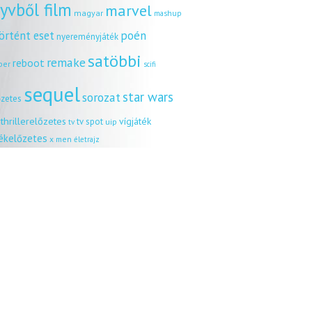
yvből film
marvel
magyar
mashup
örtént eset
poén
nyereményjáték
satöbbi
remake
reboot
ber
scifi
sequel
star wars
sorozat
őzetes
thrillerelőzetes
vígjáték
tv spot
uip
tv
tékelőzetes
x men
életrajz