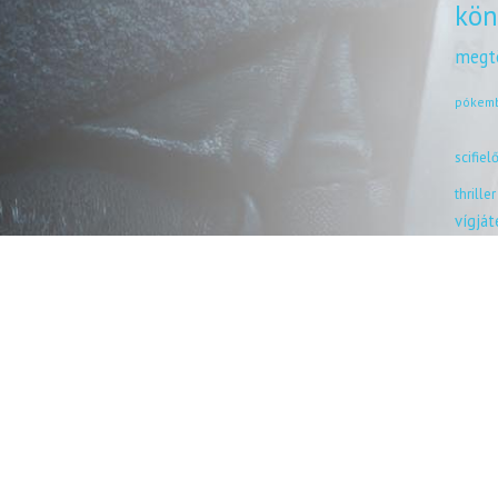
kön
megt
pókem
scifiel
thriller
vígjá