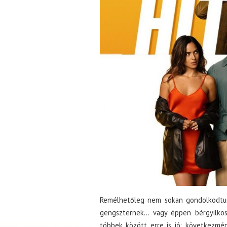
Remélhetőleg nem sokan gondolkodtun
gengszternek… vagy éppen bérgyilkosn
többek között erre is jó: következmén