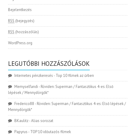
Bejelentkezés
RSS
(bejegyzés)
RSS
(hozzászólás)
WordPress.org
LEGUTÓBBI HOZZÁSZÓLÁSOK
Internetes pénzkeresés
-
Top 10 filmek az űrben
Memyselfandi
-
Röviden: Superman / Fantasztikus 4-es: Első
lépések / Mennydörgők*
Frederico88
-
Röviden: Superman / Fantasztikus 4-es: Első lépések /
Mennydörgők*
BKaulitz
-
Alias sorozat
Papyrus
-
TOP 10 időutazós filmek