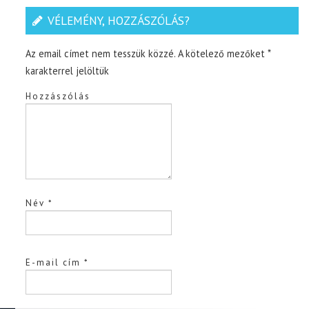
VÉLEMÉNY, HOZZÁSZÓLÁS?
Az email címet nem tesszük közzé.
A kötelező mezőket
*
karakterrel jelöltük
Hozzászólás
Név
*
E-mail cím
*