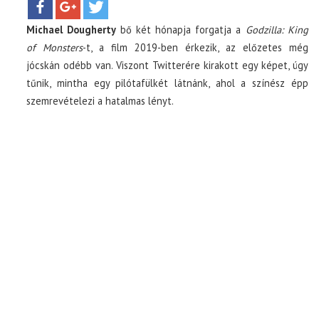
Michael Dougherty
bő két hónapja forgatja a
Godzilla: King
TOP10
of Monsters
-t, a film 2019-ben érkezik, az előzetes még
jócskán odébb van. Viszont Twitterére kirakott egy képet, úgy
KULISSZA
tűnik, mintha egy pilótafülkét látnánk, ahol a színész épp
szemrevételezi a hatalmas lényt.
CIKK
PÓLÓ RENDELÉS