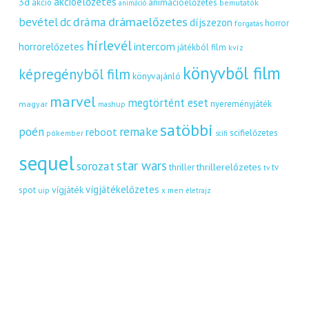
akcióelőzetes
3d
akció
animációelőzetes
bemutatók
animáció
dráma
drámaelőzetes
bevétel
dc
díjszezon
horror
forgatás
hírlevél
intercom
horrorelőzetes
játékból film
kvíz
könyvből film
képregényből film
könyvajánló
marvel
megtörtént eset
nyereményjáték
magyar
mashup
satöbbi
remake
poén
reboot
scifielőzetes
pókember
scifi
sequel
star wars
sorozat
thrillerelőzetes
thriller
tv
tv
vígjátékelőzetes
vígjáték
spot
uip
x men
életrajz