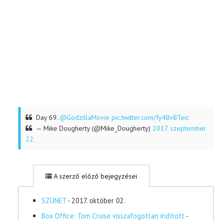
Day 69.
@GodzillaMovie
pic.twitter.com/fy4BvBTeic
— Mike Dougherty (@Mike_Dougherty)
2017. szeptember
22.
A szerző előző bejegyzései
SZÜNET
- 2017. október 02.
Box Office: Tom Cruise visszafogottan indított
-