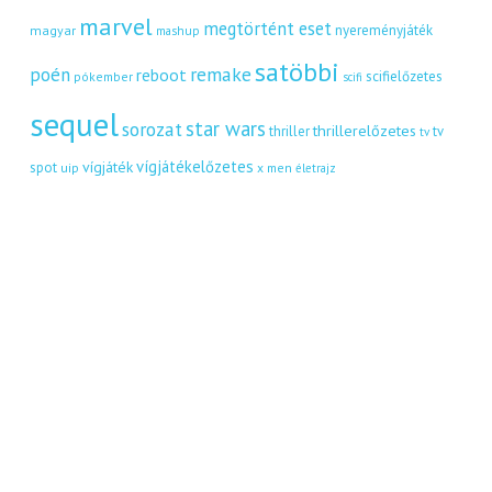
marvel
megtörtént eset
nyereményjáték
magyar
mashup
satöbbi
remake
poén
reboot
scifielőzetes
pókember
scifi
sequel
star wars
sorozat
thrillerelőzetes
thriller
tv
tv
vígjátékelőzetes
vígjáték
spot
uip
x men
életrajz