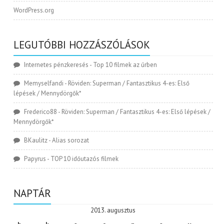
WordPress.org
LEGUTÓBBI HOZZÁSZÓLÁSOK
Internetes pénzkeresés
-
Top 10 filmek az űrben
Memyselfandi
-
Röviden: Superman / Fantasztikus 4-es: Első
lépések / Mennydörgők*
Frederico88
-
Röviden: Superman / Fantasztikus 4-es: Első lépések /
Mennydörgők*
BKaulitz
-
Alias sorozat
Papyrus
-
TOP 10 időutazós filmek
NAPTÁR
2013. augusztus