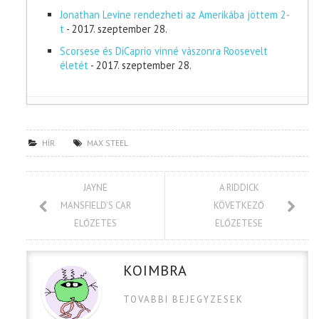
Jonathan Levine rendezheti az Amerikába jöttem 2-
t
- 2017. szeptember 28.
Scorsese és DiCaprio vinné vászonra Roosevelt
életét
- 2017. szeptember 28.
HÍR
MAX STEEL
JAYNE
A RIDDICK
MANSFIELD’S CAR
KÖVETKEZŐ
ELŐZETES
ELŐZETESE
KOIMBRA
TOVABBI BEJEGYZESEK