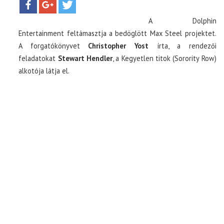
A Dolphin
TOP10
Entertainment feltámasztja a bedöglött Max Steel projektet.
A forgatókönyvet
Christopher Yost
írta, a rendezői
KULISSZA
feladatokat
Stewart Hendler
, a Kegyetlen titok (Sorority Row)
alkotója látja el.
CIKK
PÓLÓ RENDELÉS