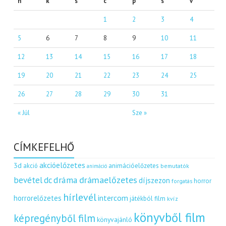
h
k
s
c
p
s
v
1
2
3
4
5
6
7
8
9
10
11
12
13
14
15
16
17
18
19
20
21
22
23
24
25
26
27
28
29
30
31
« Júl
Sze »
CÍMKEFELHŐ
akcióelőzetes
3d
akció
animációelőzetes
bemutatók
animáció
dráma
drámaelőzetes
bevétel
dc
díjszezon
horror
forgatás
hírlevél
intercom
horrorelőzetes
játékból film
kvíz
könyvből film
képregényből film
könyvajánló