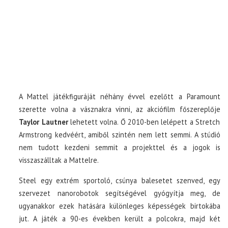
A Mattel játékfiguráját néhány évvel ezelőtt a Paramount
szerette volna a vásznakra vinni, az akciófilm főszereplője
Taylor Lautner
lehetett volna. Ő 2010-ben lelépett a Stretch
Armstrong kedvéért, amiből szintén nem lett semmi. A stúdió
nem tudott kezdeni semmit a projekttel és a jogok is
visszaszálltak a Mattelre.
Steel egy extrém sportoló, csúnya balesetet szenved, egy
szervezet nanorobotok segítségével gyógyítja meg, de
ugyanakkor ezek hatására különleges képességek birtokába
jut. A játék a 90-es években került a polcokra, majd két