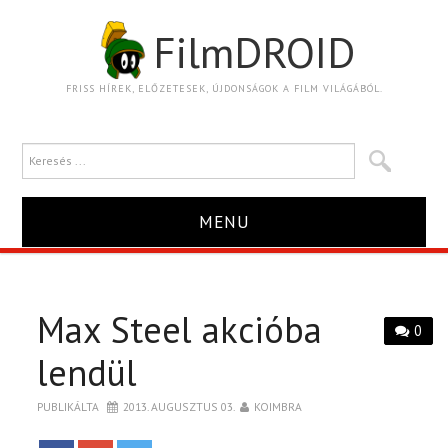
FilmDROID
FRISS HÍREK, ELŐZETESEK, ÚJDONSÁGOK A FILM VILÁGÁBÓL.
MENU
HÍR
Max Steel akcióba
TRAILER
0
lendül
KRITIKA
PUBLIKÁLTA
2013. AUGUSZTUS 03.
KOIMBRA
BOXOFFICE