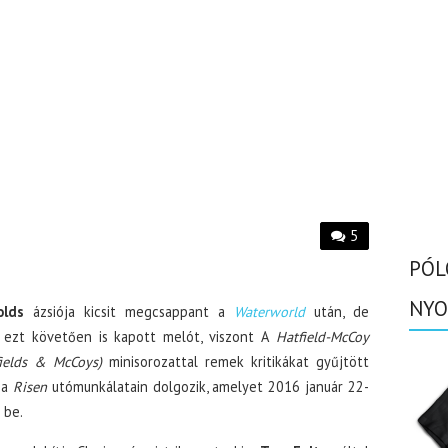
5
PÓL
NYO
olds
ázsiója kicsit megcsappant a
Waterworld
után, de
 ezt követően is kapott melót, viszont A
Hatfield-McCoy
fields & McCoys)
minisorozattal remek kritikákat gyűjtött
 a
Risen
utómunkálatain dolgozik, amelyet 2016 január 22-
 be.