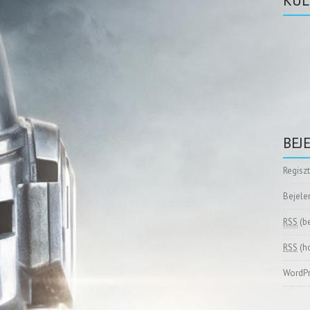
KÜL
BEJ
Regisz
Bejele
RSS
(b
RSS
(h
WordPr