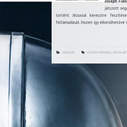
Joseph Fien
játszott seg
történt Jézussal keresztre feszíté
feltámadását, hiszen így elkerülhetővé 
TRAILER
JOSEPH FIENNES
,
KEVIN R