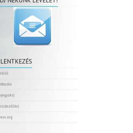
DJ NEKÜNK LEVELET!
ELENTKEZÉS
tráció
ntkezés
ejegyzés)
ozzászólás)
ess.org