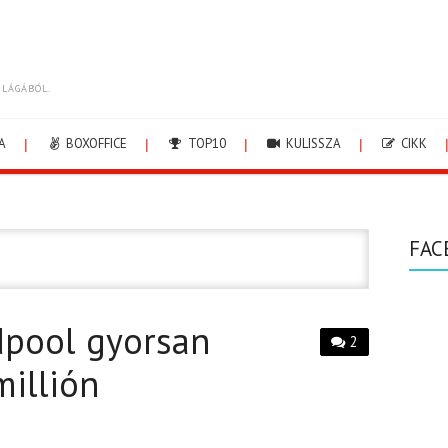
ILÁGÁBÓL.
A
BOXOFFICE
TOP10
KULISSZA
CIKK
FAC
dpool gyorsan
2
millión