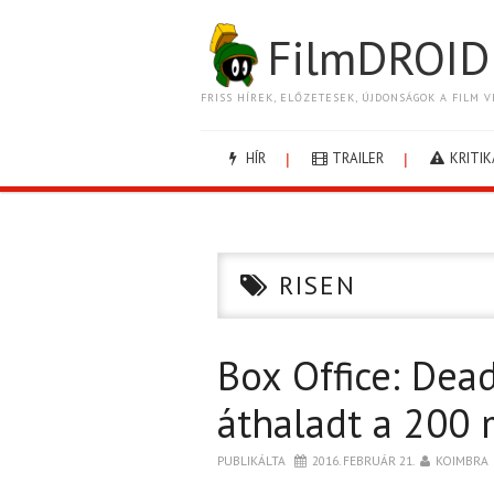
FilmDROID
FRISS HÍREK, ELŐZETESEK, ÚJDONSÁGOK A FILM V
HÍR
TRAILER
KRITIK
RISEN
Box Office: Dea
áthaladt a 200 
PUBLIKÁLTA
2016. FEBRUÁR 21.
KOIMBRA