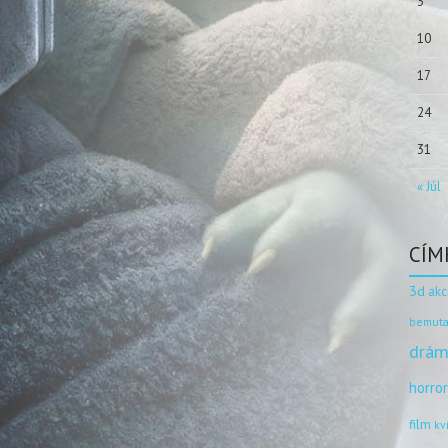
3
10
17
24
31
« Júl
CÍM
3d
akc
bemuta
drám
horro
film
kv