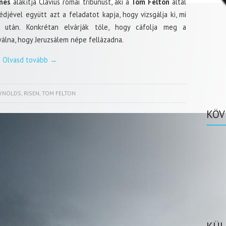
nes
alakítja Clavius római tribunust, aki a
Tom Felton
által
édjével együtt azt a feladatot kapja, hogy vizsgálja ki, mi
se után. Konkrétan elvárják tőle, hogy cáfolja meg a
válna, hogy Jeruzsálem népe fellázadna.
Olvasd tovább
→
EYNOLDS
,
RISEN
,
TOM FELTON
KÖV