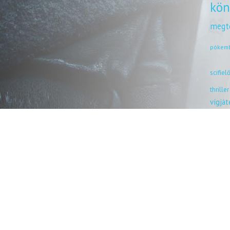
kön
megt
pókem
scifiel
thriller
vígjá