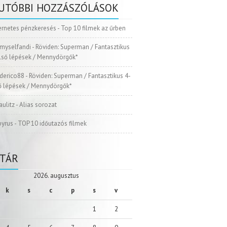
UTÓBBI HOZZÁSZÓLÁSOK
ernetes pénzkeresés
-
Top 10 filmek az űrben
myselfandi
-
Röviden: Superman / Fantasztikus
Első lépések / Mennydörgők*
ederico88
-
Röviden: Superman / Fantasztikus 4-
ső lépések / Mennydörgők*
aulitz
-
Alias sorozat
pyrus
-
TOP 10 időutazós filmek
TÁR
2026. augusztus
k
s
c
p
s
v
1
2