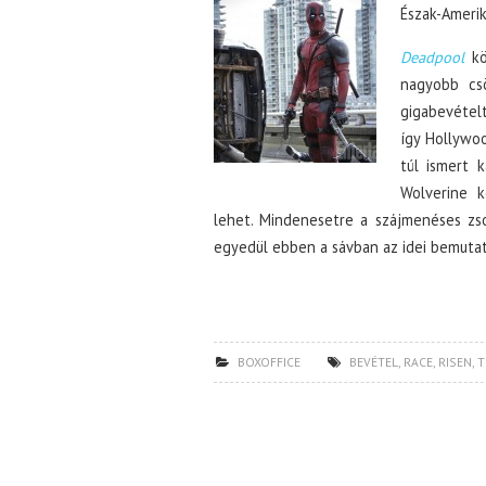
Észak-Amerik
Deadpool
kö
nagyobb cs
gigabevételt
így Hollywo
túl ismert k
Wolverine k
lehet. Mindenesetre a szájmenéses zso
egyedül ebben a sávban az idei bemuta
BOXOFFICE
BEVÉTEL
,
RACE
,
RISEN
,
T