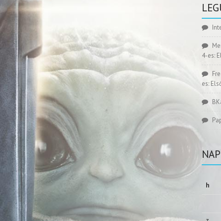
LEG
Int
Me
4-es: 
Fr
es: El
BK
Pa
NAP
h