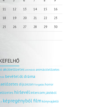
4
5
6
7
8
9
11
12
13
14
15
16
18
19
20
21
22
23
25
26
27
28
29
30
KEFELHŐ
akcióelőzetes
ió
animációelőzetes
animáció
dráma
bevétel
dc
tók
aelőzetes
díjszezon
horror
forgatás
hírlevél
intercom
relőzetes
játékból
képregényből film
könyvajánló
íz