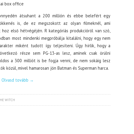
ai box office
nnyedén átsuhant a 200 millión és ebbe belefért egy
ökkenés is, de ez megszokott az olyan filmeknél, ami
 hoz első hétvégéjén. R kategóriás produkcióról van szó,
odban most mindenki megpróbálja kitalálni, hogy egy nem
arakter miként tudott így teljesíteni. Úgy hírlik, hogy a
övetkező része sem PG-13-as lesz, aminek csak örülni
ldos a 300 milliót is be fogja venni, de nem sokáig lesz
tók közül, mivel hamarosan jön Batman és Superman harca.
Olvasd tovább
→
HE WITCH