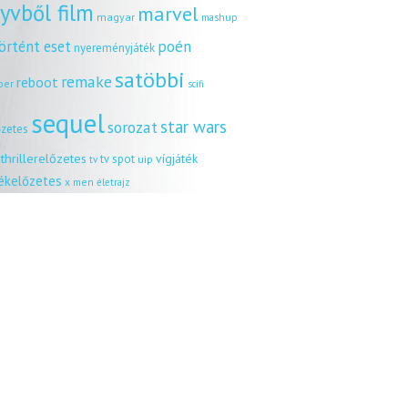
yvből film
marvel
magyar
mashup
örtént eset
poén
nyereményjáték
satöbbi
remake
reboot
ber
scifi
sequel
star wars
sorozat
őzetes
thrillerelőzetes
vígjáték
tv spot
uip
tv
tékelőzetes
x men
életrajz