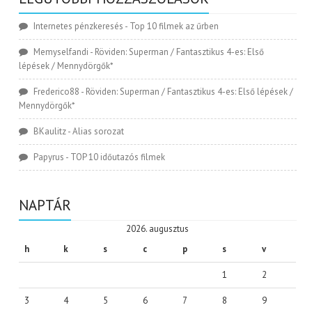
Internetes pénzkeresés
-
Top 10 filmek az űrben
Memyselfandi
-
Röviden: Superman / Fantasztikus 4-es: Első
lépések / Mennydörgők*
Frederico88
-
Röviden: Superman / Fantasztikus 4-es: Első lépések /
Mennydörgők*
BKaulitz
-
Alias sorozat
Papyrus
-
TOP 10 időutazós filmek
NAPTÁR
2026. augusztus
h
k
s
c
p
s
v
1
2
3
4
5
6
7
8
9