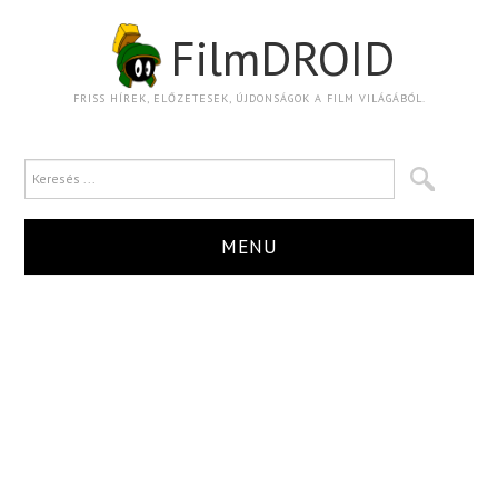
FilmDROID
FRISS HÍREK, ELŐZETESEK, ÚJDONSÁGOK A FILM VILÁGÁBÓL.
MENU
HÍR
TRAILER
KRITIKA
BOXOFFICE