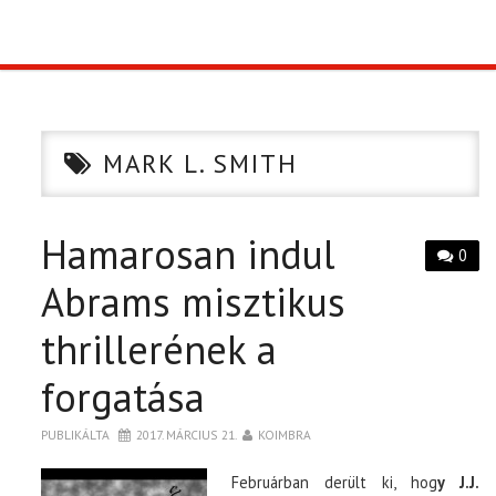
TOP10
KULISSZA
MARK L. SMITH
CIKK
Hamarosan indul
PÓLÓ RENDELÉS
0
Abrams misztikus
thrillerének a
forgatása
PUBLIKÁLTA
2017. MÁRCIUS 21.
KOIMBRA
Februárban derült ki, hog
y J.J.