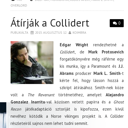
OVERLORD
Átírják a Collidert
0
PUBLIKÁLTA
2015. AUGUSZTUS 12.
KOIMBRA
Edgar Wright
rendezhetné a
Collider
t, de
Mark Protosevich
forgatókönyvére még ráférne egy
kis munka, így a Paramount és
J.J.
Abrams
producer
Mark L. Smith
-t
kérte fel, hogy lásson hozzá a
szkript átírásához. Smith-nek köze
volt a
The Revenant
történetéhez, amelyet
Alejandro
Gonzalez Inarritu
-val közösen vetett papírra és a
Ghost
Recon
játékadaptáció sztoriját is kipofozza, ezen kívül
nevéhez kötődik a Norse vikinges projekt is. A Collider
részleteiről sajnos nem lehet tudni semmit.