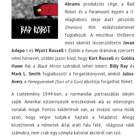
Abrams
produkciós cége, a Bad
Robot és a Paramount éppen a II.
világháború ideje alatt játszódó
Overlord
film előkészületeivel
foglalkozik. A misztikus thrillerre
most sikerült leszerződtetni
Jovan
Adepo
-t és
Wyatt Russell
-t. Előbbi a
Fences
drámával szerzett
némi hírnevet, utóbbi (azon kívül, hogy
Kurt Russell
és
Goldia
Hawn
fia) a
Black Mirror
szériából lehet ismert.
Billy Ray
és
Mark L. Smith
foglalkozott a forgatókönyvvel, amiből
Julius
Avery
, a
Fenegyerekek (Son of a Gun)
alkotója forgathat filmet.
A cselekmény 1944-ben, a normandiai partraszállás idején
zajlik. Amerikai ejtőernyősök ereszkednek alá az ellenséges
vonalak mögé. Fontos küldetésük van, az invázió sorsa múlik
azon, hogy végre tudják-e hajtani a feladatot. Ahogy
közelítenek a németek által uralt falu felé, világossá válik
számukra, nem csak egy szimpla katonai akcióról van szó.