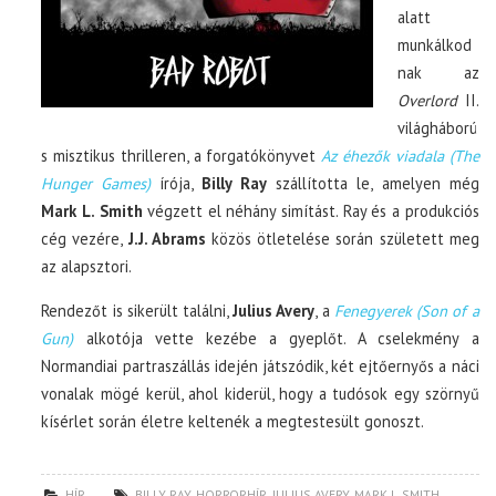
alatt
munkálkod
nak az
Overlord
II.
világháború
s misztikus thrilleren, a forgatókönyvet
Az éhezők viadala (The
Hunger Games)
írója,
Billy Ray
szállította le, amelyen még
Mark L. Smith
végzett el néhány simítást. Ray és a produkciós
cég vezére,
J.J. Abrams
közös ötletelése során született meg
az alapsztori.
Rendezőt is sikerült találni,
Julius Avery
, a
Fenegyerek (Son of a
Gun)
alkotója vette kezébe a gyeplőt. A cselekmény a
Normandiai partraszállás idején játszódik, két ejtőernyős a náci
vonalak mögé kerül, ahol kiderül, hogy a tudósok egy szörnyű
kísérlet során életre keltenék a megtestesült gonoszt.
HÍR
BILLY RAY
,
HORRORHÍR
,
JULIUS AVERY
,
MARK L. SMITH
,