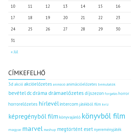
10
11
12
13
14
15
16
17
18
19
20
21
22
23
24
25
26
27
28
29
30
31
« Júl
CÍMKEFELHŐ
akcióelőzetes
3d
akció
animációelőzetes
bemutatók
animáció
dráma
drámaelőzetes
bevétel
dc
díjszezon
horror
forgatás
hírlevél
intercom
horrorelőzetes
játékból film
kvíz
könyvből film
képregényből film
könyvajánló
marvel
megtörtént eset
nyereményjáték
magyar
mashup