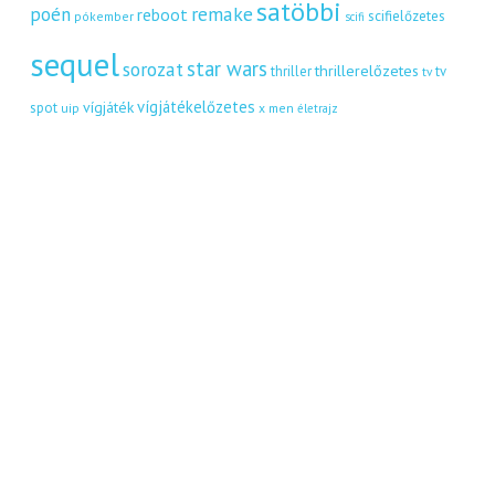
satöbbi
remake
poén
reboot
scifielőzetes
pókember
scifi
sequel
star wars
sorozat
thrillerelőzetes
thriller
tv
tv
vígjátékelőzetes
vígjáték
spot
uip
x men
életrajz