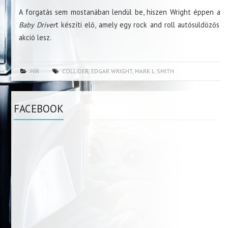
A forgatás sem mostanában lendül be, hiszen Wright éppen a
Baby Driver
t készíti elő, amely egy rock and roll autósüldözős
akció lesz.
HÍR
COLLIDER
,
EDGAR WRIGHT
,
MARK L. SMITH
FACEBOOK