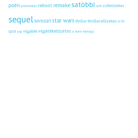
satöbbi
remake
poén
reboot
scifielőzetes
pókember
scifi
sequel
star wars
sorozat
thrillerelőzetes
thriller
tv
tv
vígjátékelőzetes
vígjáték
spot
uip
x men
életrajz