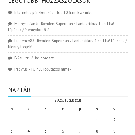
LEGUTÓBBI HOZZÁSZÓLÁSOK
Internetes pénzkeresés
-
Top 10 filmek az űrben
Memyselfandi
-
Röviden: Superman / Fantasztikus 4-es: Első
lépések / Mennydörgők*
Frederico88
-
Röviden: Superman / Fantasztikus 4-es: Első lépések /
Mennydörgők*
BKaulitz
-
Alias sorozat
Papyrus
-
TOP 10 időutazós filmek
NAPTÁR
2026. augusztus
h
k
s
c
p
s
v
1
2
3
4
5
6
7
8
9