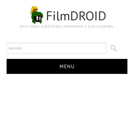
FilmDROID
FRISS HÍREK, ELŐZETESEK, ÚJDONSÁGOK A FILM VILÁGÁBÓL.
MENU
HÍR
TRAILER
KRITIKA
BOXOFFICE