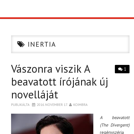
TOP10
KULISSZA
INERTIA
CIKK
Vászonra viszik A
PÓLÓ RENDELÉS
1
beavatott írójának új
novelláját
PUBLIKÁLTA
2016. NOVEMBER 17.
KOIMBRA
A beavatott
(The Divergent)
regényszéria