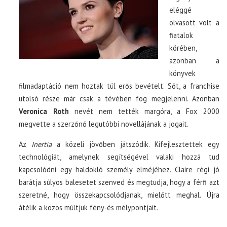
eléggé
olvasott volt a
fiatalok
körében,
azonban a
könyvek
filmadaptáció nem hoztak túl erős bevételt. Sőt, a franchise
utolsó része már csak a tévében fog megjelenni. Azonban
Veronica Roth
nevét nem tették margóra, a Fox 2000
megvette a szerzőnő legutóbbi novellájának a jogait.
Az
Inertia
a közeli jövőben játszódik. Kifejlesztettek egy
technológiát, amelynek segítségével valaki hozzá tud
kapcsolódni egy haldokló személy elméjéhez. Claire régi jó
barátja súlyos balesetet szenved és megtudja, hogy a férfi azt
szeretné, hogy összekapcsolódjanak, mielőtt meghal. Újra
átélik a közös múltjuk fény-és mélypontjait.