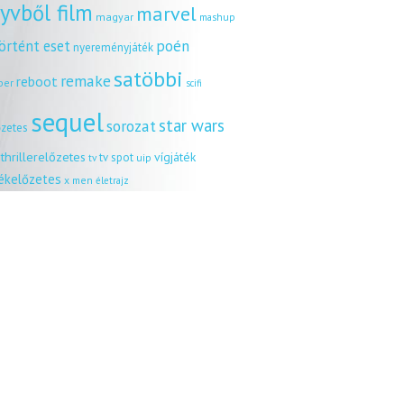
yvből film
marvel
magyar
mashup
örtént eset
poén
nyereményjáték
satöbbi
remake
reboot
ber
scifi
sequel
star wars
sorozat
őzetes
thrillerelőzetes
vígjáték
tv spot
uip
tv
tékelőzetes
x men
életrajz