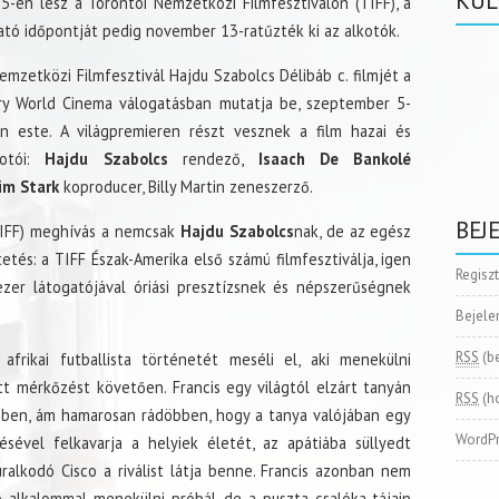
KÜL
-én lesz a Torontói Nemzetközi Filmfesztiválon (TIFF), a
tó időpontját pedig november 13-ratűzték ki az alkotók.
emzetközi Filmfesztivál Hajdu Szabolcs Délibáb c. filmjét a
y World Cinema válogatásban mutatja be, szeptember 5-
n este. A világpremieren részt vesznek a film hazai és
kotói:
Hajdu Szabolcs
rendező,
Isaach De Bankolé
im Stark
koproducer, Billy Martin zeneszerző.
BEJ
(TIFF) meghívás a nemcsak
Hajdu Szabolcs
nak, de az egész
tés: a TIFF Észak-Amerika első számú filmfesztiválja, igen
Regisz
zer látogatójával óriási presztízsnek és népszerűségnek
Bejele
RSS
(b
frikai futballista történetét meséli el, aki menekülni
t mérkőzést követően. Francis egy világtól elzárt tanyán
RSS
(h
ében, ám hamarosan rádöbben, hogy a tanya valójában egy
WordPr
sével felkavarja a helyiek életét, az apátiába süllyedt
ralkodó Cisco a riválist látja benne. Francis azonban nem
 alkalommal menekülni próbál, de a puszta csalóka tájain