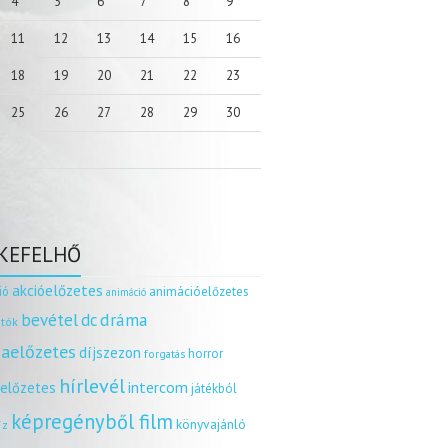
4
5
6
7
8
9
11
12
13
14
15
16
18
19
20
21
22
23
25
26
27
28
29
30
KEFELHŐ
akcióelőzetes
ió
animációelőzetes
animáció
dráma
bevétel
dc
tók
aelőzetes
díjszezon
horror
forgatás
hírlevél
intercom
relőzetes
játékból
képregényből film
könyvajánló
íz