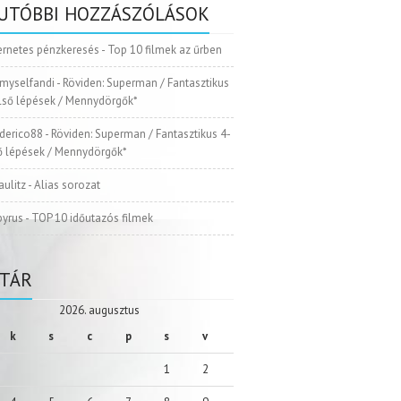
UTÓBBI HOZZÁSZÓLÁSOK
ernetes pénzkeresés
-
Top 10 filmek az űrben
myselfandi
-
Röviden: Superman / Fantasztikus
Első lépések / Mennydörgők*
ederico88
-
Röviden: Superman / Fantasztikus 4-
ső lépések / Mennydörgők*
aulitz
-
Alias sorozat
pyrus
-
TOP 10 időutazós filmek
TÁR
2026. augusztus
k
s
c
p
s
v
1
2