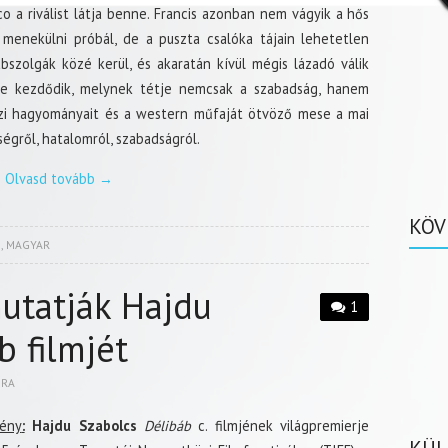
co a riválist látja benne. Francis azonban nem vágyik a hős
menekülni próbál, de a puszta csalóka tájain lehetetlen
abszolgák közé kerül, és akaratán kívül mégis lázadó válik
e kezdődik, melynek tétje nemcsak a szabadság, hanem
ozi hagyományait és a western műfaját ötvöző mese a mai
égről, hatalomról, szabadságról.
Olvasd tovább
→
KÖV
S
,
MAGYAR
tatják Hajdu
1
b filmjét
BRA
ény
:
Hajdu Szabolcs
Délibáb
c. filmjének világpremierje