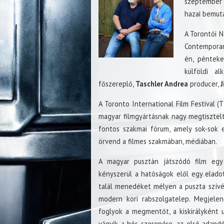
szeptember 5
hazai bemuta
A Torontói N
Contemporar
én, pénteke
külföldi al
főszereplő,
Taschler Andrea
producer,
J
A Toronto International Film Festival 
magyar filmgyártásnak nagy megtisztelte
fontos szakmai fórum, amely sok-sok e
örvend a filmes szakmában, médiában.
A magyar pusztán játszódó film egy a
kényszerül a hatóságok elől egy eladot
talál menedéket mélyen a puszta szív
modern kori rabszolgatelep. Megjelené
foglyok a megmentőt, a kiskirályként u
vágyik a hős szerepére, az első adandó