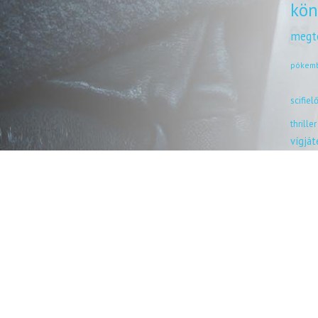
kön
megt
pókem
scifiel
thriller
vígjá