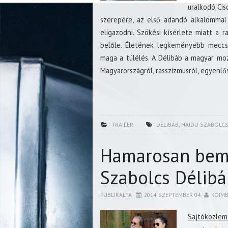
uralkodó Cis
szerepére, az első adandó alkalommal 
eligazodni. Szökési kísérlete miatt a r
belőle. Életének legkeményebb meccs
maga a túlélés. A Délibáb a magyar m
Magyarországról, rasszizmusról, egyenlős
TRAILER
DÉLIBÁB
,
HAJDU SZABOLC
Hamarosan bemu
Szabolcs Délibá
PUBLIKÁLTA
2014. SZEPTEMBER 04.
KOIM
Sajtóközlem