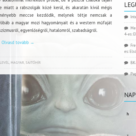
LEG
te miatt a rabszolgák közé kerül, és akaratán kívül mégis
keményebb meccse kezdődik, melynek tétje nemcsak a
Int
élibáb a magyar mozi hagyományait és a western műfaját
Me
zizmusról, egyenlőségről, hatalomról, szabadságról.
4-es: 
Olvasd tovább
→
Fr
es: El
LEVÉL
,
MAGYAR
,
SAJTÓHÍR
BK
Pa
NAP
h