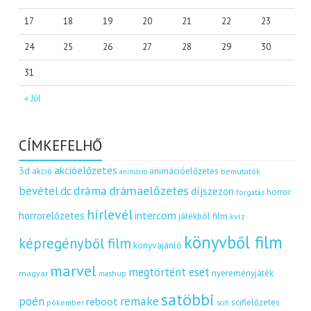
17
18
19
20
21
22
23
24
25
26
27
28
29
30
31
« Júl
CÍMKEFELHŐ
akcióelőzetes
3d
akció
animációelőzetes
bemutatók
animáció
dráma
drámaelőzetes
bevétel
dc
díjszezon
horror
forgatás
hírlevél
intercom
horrorelőzetes
játékból film
kvíz
könyvből film
képregényből film
könyvajánló
marvel
megtörtént eset
nyereményjáték
magyar
mashup
satöbbi
remake
poén
reboot
scifielőzetes
pókember
scifi