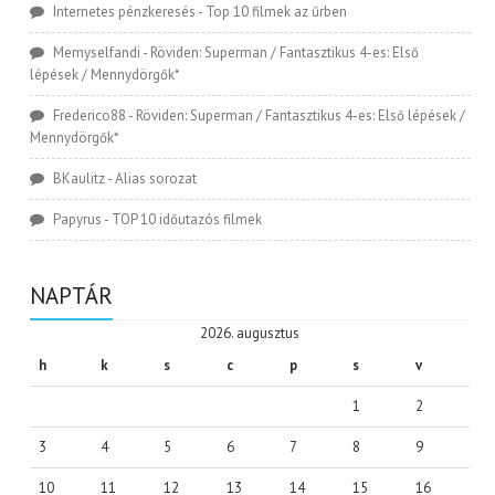
Internetes pénzkeresés
-
Top 10 filmek az űrben
Memyselfandi
-
Röviden: Superman / Fantasztikus 4-es: Első
lépések / Mennydörgők*
Frederico88
-
Röviden: Superman / Fantasztikus 4-es: Első lépések /
Mennydörgők*
BKaulitz
-
Alias sorozat
Papyrus
-
TOP 10 időutazós filmek
NAPTÁR
2026. augusztus
h
k
s
c
p
s
v
1
2
3
4
5
6
7
8
9
10
11
12
13
14
15
16