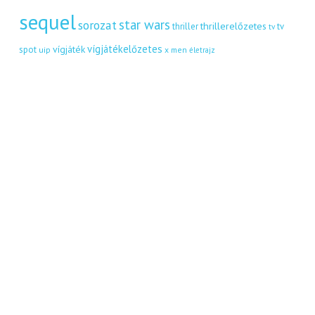
sequel
star wars
sorozat
thrillerelőzetes
thriller
tv
tv
vígjátékelőzetes
vígjáték
spot
uip
x men
életrajz