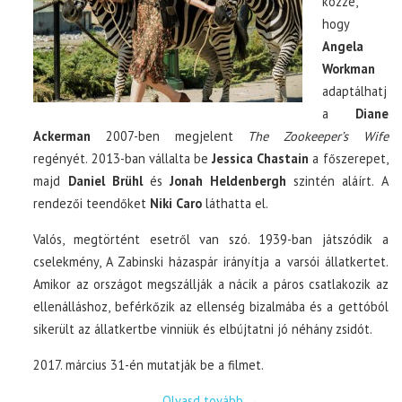
közzé,
hogy
Angela
Workman
adaptálhatj
a
Diane
Ackerman
2007-ben megjelent
The Zookeeper’s Wife
regényét. 2013-ban vállalta be
Jessica Chastain
a főszerepet,
majd
Daniel Brühl
és
Jonah Heldenbergh
szintén aláírt. A
rendezői teendőket
Niki Caro
láthatta el.
Valós, megtörtént esetről van szó. 1939-ban játszódik a
cselekmény, A Zabinski házaspár irányítja a varsói állatkertet.
Amikor az országot megszállják a nácik a páros csatlakozik az
ellenálláshoz, beférkőzik az ellenség bizalmába és a gettóból
sikerült az állatkertbe vinniük és elbújtatni jó néhány zsidót.
2017. március 31-én mutatják be a filmet.
Olvasd tovább
→