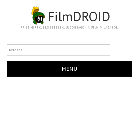
FilmDROID
FRISS HÍREK, ELŐZETESEK, ÚJDONSÁGOK A FILM VILÁGÁBÓL.
MENU
HÍR
TRAILER
KRITIKA
BOXOFFICE