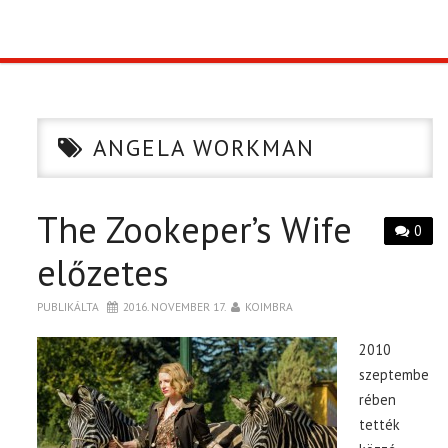
TOP10
KULISSZA
ANGELA WORKMAN
CIKK
The Zookeper’s Wife
PÓLÓ RENDELÉS
0
előzetes
PUBLIKÁLTA
2016. NOVEMBER 17.
KOIMBRA
2010
szeptembe
rében
tették