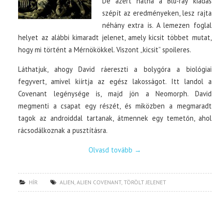
De azért hátha a Blu-ray kiadás
szépít az eredményeken, lesz rajta
néhány extra is. A lemezen foglal
helyet az alábbi kimaradt jelenet, amely kicsit többet mutat,
hogy mi történt a Mérnökökkel. Viszont „kicsit” spoileres.
Láthatjuk, ahogy David ráereszti a bolygóra a biológiai
fegyvert, amivel kiírtja az egész lakosságot. Itt landol a
Covenant legénysége is, majd jön a Neomorph. David
megmenti a csapat egy részét, és miközben a megmaradt
tagok az androiddal tartanak, átmennek egy temetőn, ahol
rácsodálkoznak a pusztításra.
Olvasd tovább
→
HÍR
ALIEN
,
ALIEN COVENANT
,
TÖRÖLT JELENET