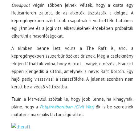
Deadpool
végén többen jelnek vélték, hogy a csata egy
Helicarrieren zajlott, de az alkotók tisztázták a dolgot. A
képregényekben azért több csapatnak is volt efféle hatalmas
égi járműve és a jogi vita elkerülésének érdekében próbálták
elkerülni a hasonlóságokat.
A filmben benne lett volna a The Raft is, ahol a
képregényekben szuperbűnözőket őriznek. Még a cselekmény
elején láthattuk volna, hogy Ajax-ot… vagyis elnézést, Francist
éppen kiengedik a sittről, amelynek a neve: Raft börtön. Egy
hajó pedig visszaviszi a szárazföldre. A jelenet azonban nem
került be a végső változatba.
Talán a Marveltől szóltak le, hogy jobb lenne, ha kihagynák,
pláne, hogy a
Polgárháborúban (Civil War)
ők is be szeretnék
mutatni a maximális biztonságú sittet.