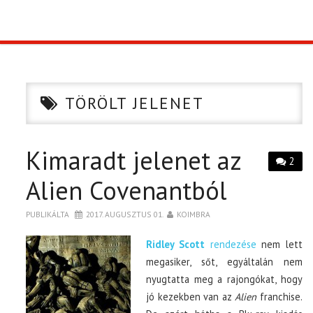
TOP10
KULISSZA
TÖRÖLT JELENET
CIKK
Kimaradt jelenet az
PÓLÓ RENDELÉS
2
Alien Covenantból
PUBLIKÁLTA
2017. AUGUSZTUS 01.
KOIMBRA
Ri
dley Scott
rendezése
nem lett
megasiker, sőt, egyáltalán nem
nyugtatta meg a rajongókat, hogy
jó kezekben van az
Alien
franchise.