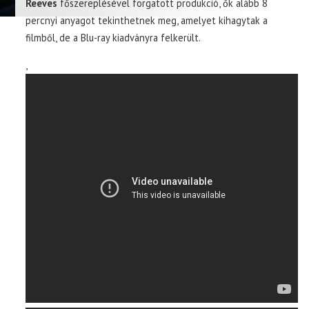
Reeves
főszereplésével forgatott produkció, ők alább 8
percnyi anyagot tekinthetnek meg, amelyet kihagytak a
filmből, de a Blu-ray kiadványra felkerült.
,