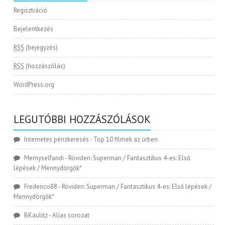
Regisztráció
Bejelentkezés
RSS
(bejegyzés)
RSS
(hozzászólás)
WordPress.org
LEGUTÓBBI HOZZÁSZÓLÁSOK
Internetes pénzkeresés
-
Top 10 filmek az űrben
Memyselfandi
-
Röviden: Superman / Fantasztikus 4-es: Első
lépések / Mennydörgők*
Frederico88
-
Röviden: Superman / Fantasztikus 4-es: Első lépések /
Mennydörgők*
BKaulitz
-
Alias sorozat