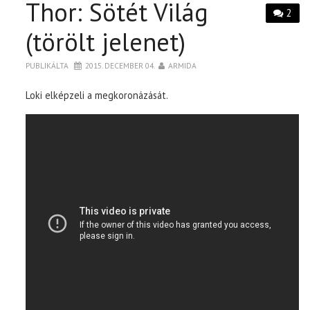
Thor: Sötét Világ
2
(törölt jelenet)
PUBLIKÁLTA
2015. DECEMBER 04.
ARMIDA
Loki elképzeli a megkoronázását.