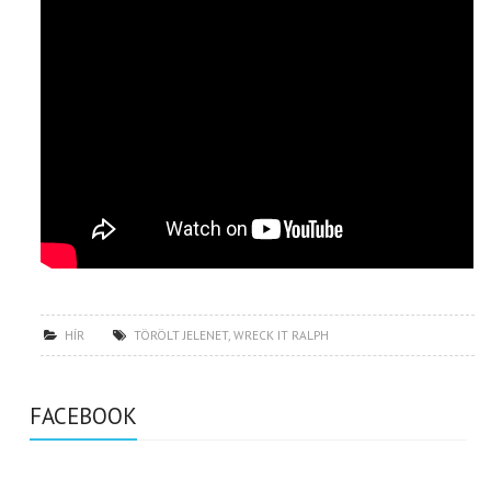
HÍR
TÖRÖLT JELENET
,
WRECK IT RALPH
FACEBOOK