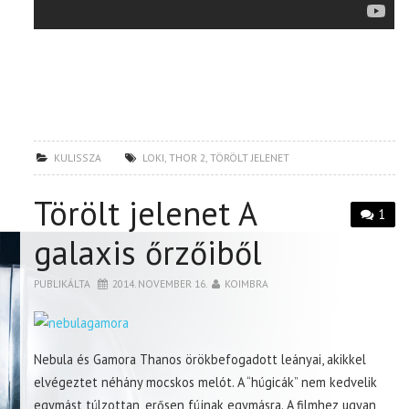
KULISSZA
LOKI
,
THOR 2
,
TÖRÖLT JELENET
Törölt jelenet A
1
galaxis őrzőiből
PUBLIKÁLTA
2014. NOVEMBER 16.
KOIMBRA
Nebula és Gamora Thanos örökbefogadott leányai, akikkel
elvégeztet néhány mocskos melót. A “húgicák” nem kedvelik
egymást túlzottan, erősen fújnak egymásra. A filmhez ugyan