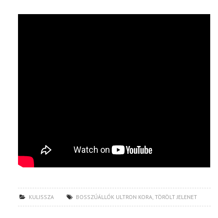
KULISSZA
BOSSZÚÁLLÓK ULTRON KORA
,
TÖRÖLT JELENET