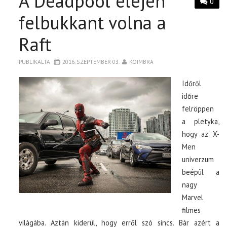
A Deadpool elején
0
felbukkant volna a
Raft
PUBLIKÁLTA
2016. SZEPTEMBER 03.
KOIMBRA
Időről
időre
felröppen
a pletyka,
hogy az X-
Men
univerzum
beépül a
nagy
Marvel
filmes
világába. Aztán kiderül, hogy erről szó sincs. Bár azért a