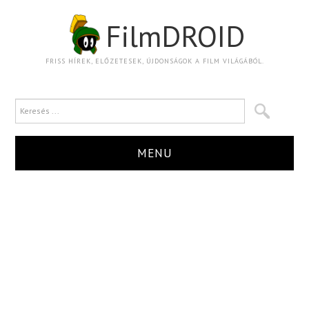
FilmDROID
FRISS HÍREK, ELŐZETESEK, ÚJDONSÁGOK A FILM VILÁGÁBÓL.
MENU
HÍR
TRAILER
KRITIKA
BOXOFFICE