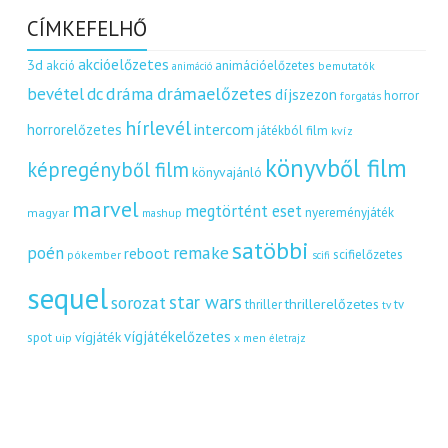
CÍMKEFELHŐ
akcióelőzetes
3d
akció
animációelőzetes
bemutatók
animáció
dráma
drámaelőzetes
bevétel
dc
díjszezon
horror
forgatás
hírlevél
intercom
horrorelőzetes
játékból film
kvíz
könyvből film
képregényből film
könyvajánló
marvel
megtörtént eset
nyereményjáték
magyar
mashup
satöbbi
remake
poén
reboot
scifielőzetes
pókember
scifi
sequel
star wars
sorozat
thrillerelőzetes
thriller
tv
tv
vígjátékelőzetes
vígjáték
spot
uip
x men
életrajz