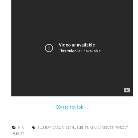
Olvasd tovább
→
HÍR
BLU RAY
,
CARL RINSCH
,
JELENET
,
KEANU REEVES
,
TÖRÖLT
JELENET