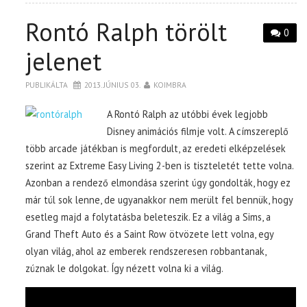
Rontó Ralph törölt
0
jelenet
PUBLIKÁLTA
2013. JÚNIUS 03.
KOIMBRA
A Rontó Ralph az utóbbi évek legjobb
Disney animációs filmje volt. A címszereplő
több arcade játékban is megfordult, az eredeti elképzelések
szerint az Extreme Easy Living 2-ben is tiszteletét tette volna.
Azonban a rendező elmondása szerint úgy gondolták, hogy ez
már túl sok lenne, de ugyanakkor nem merült fel bennük, hogy
esetleg majd a folytatásba beleteszik. Ez a világ a Sims, a
Grand Theft Auto és a Saint Row ötvözete lett volna, egy
olyan világ, ahol az emberek rendszeresen robbantanak,
zúznak le dolgokat. Így nézett volna ki a világ.