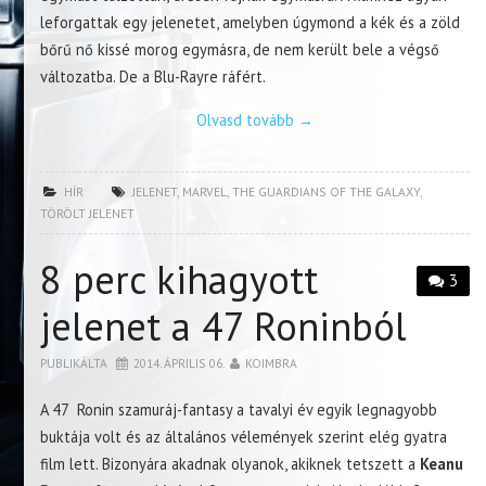
leforgattak egy jelenetet, amelyben úgymond a kék és a zöld
bőrű nő kissé morog egymásra, de nem került bele a végső
változatba. De a Blu-Rayre ráfért.
Olvasd tovább
→
HÍR
JELENET
,
MARVEL
,
THE GUARDIANS OF THE GALAXY
,
TÖRÖLT JELENET
8 perc kihagyott
3
jelenet a 47 Roninból
PUBLIKÁLTA
2014. ÁPRILIS 06.
KOIMBRA
A 47 Ronin szamuráj-fantasy a tavalyi év egyik legnagyobb
buktája volt és az általános vélemények szerint elég gyatra
film lett. Bizonyára akadnak olyanok, akiknek tetszett a
Keanu