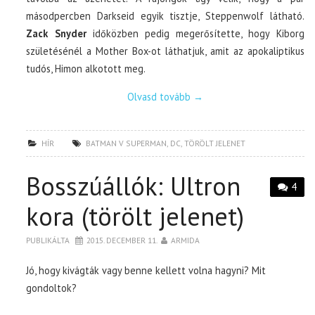
másodpercben Darkseid egyik tisztje, Steppenwolf látható.
Zack Snyder
időközben pedig megerősítette, hogy Kiborg
születésénél a Mother Box-ot láthatjuk, amit az apokaliptikus
tudós, Himon alkotott meg.
Olvasd tovább
→
HÍR
BATMAN V SUPERMAN
,
DC
,
TÖRÖLT JELENET
Bosszúállók: Ultron
4
kora (törölt jelenet)
PUBLIKÁLTA
2015. DECEMBER 11.
ARMIDA
Jó, hogy kivágták vagy benne kellett volna hagyni? Mit
gondoltok?