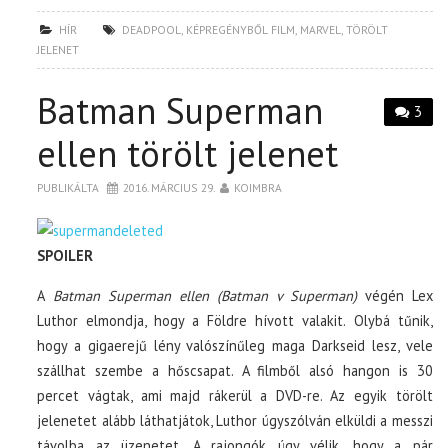
HÍR
DEADPOOL
,
KÉPREGÉNYBŐL FILM
,
MARVEL
,
TÖRÖLT
JELENET
Batman Superman
3
ellen törölt jelenet
PUBLIKÁLTA
2016. MÁRCIUS 29.
KOIMBRA
SPOILER
A
Batman Superman ellen (Batman v Superman)
végén Lex
Luthor elmondja, hogy a Földre hívott valakit. Olybá tűnik,
hogy a gigaerejű lény valószínűleg maga Darkseid lesz, vele
szállhat szembe a hőscsapat. A filmből alsó hangon is 30
percet vágtak, ami majd rákerül a DVD-re. Az egyik törölt
jelenetet alább láthatjátok, Luthor úgyszólván elküldi a messzi
távolba az üzenetet. A rajongók úgy vélik, hogy a pár