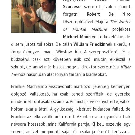
Scorsese
szeretett volna filmet
forgatni
Robert De Niro
főszereplésével. Majd a
The Winter
of Frankie Machine
projektet
Michael Mann
vette kezelésbe, de
ő sem jutott túl sokra. De talán
William Friedkin
nek sikerül, a
forgatókönyvet maga Winslow írja. A szereposztásról és a
büdzséről csak azt követően esik szó, miután elkészül a
szkript, de annyi már biztos, hogy a direktor szeretné a
Killer
Joe-
hoz hasonlóan alacsonyan tartani a kiadásokat.
Frankie Machianno visszavonult maffiózó, jelenleg keményen
dolgozó vállalkozó, ha csak teheti szörfözik, de gyereke
mindennél fontosabb számára. Ám múltja visszanyúl érte, valaki
holtan akarja látni. A gyilkossági kísérlet kudarcba fullad, de
Frankie az elkövetők urán ered. Azonban a a gyanúsítottak
névsora hosszabb, mint Kalifornia partja. Ki kell eszelnie egy
tervet, amivel megmenti saját és családja életét, lerázza a