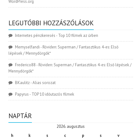
WordPress.org
LEGUTÓBBI HOZZÁSZÓLÁSOK
Internetes pénzkeresés
-
Top 10 filmek az űrben
Memyselfandi
-
Röviden: Superman / Fantasztikus 4-es: Első
lépések / Mennydörgők*
Frederico88
-
Röviden: Superman / Fantasztikus 4-es: Első lépések /
Mennydörgők*
BKaulitz
-
Alias sorozat
Papyrus
-
TOP 10 időutazós filmek
NAPTÁR
2026. augusztus
h
k
s
c
p
s
v