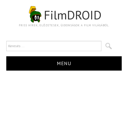
FilmDROID
FRISS HÍREK, ELŐZETESEK, ÚJDONSÁGOK A FILM VILÁGÁBÓL.
MENU
HÍR
TRAILER
KRITIKA
BOXOFFICE