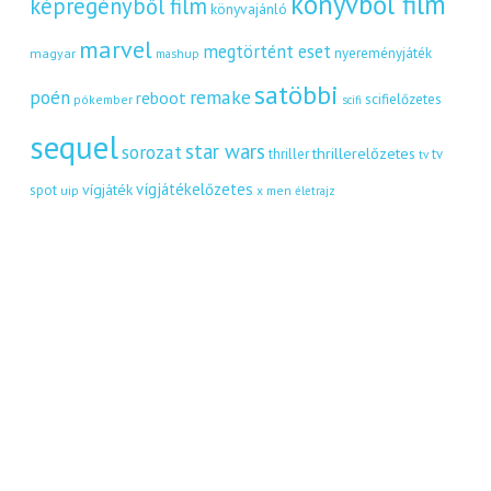
könyvből film
képregényből film
könyvajánló
marvel
megtörtént eset
nyereményjáték
magyar
mashup
satöbbi
remake
poén
reboot
scifielőzetes
pókember
scifi
sequel
star wars
sorozat
thrillerelőzetes
thriller
tv
tv
vígjátékelőzetes
vígjáték
spot
uip
x men
életrajz