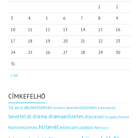
1
2
3
4
5
6
7
8
9
10
11
12
13
14
15
16
17
18
19
20
21
22
23
24
25
26
27
28
29
30
31
« Júl
CÍMKEFELHŐ
akcióelőzetes
3d
akció
animációelőzetes
bemutatók
animáció
dráma
drámaelőzetes
bevétel
dc
díjszezon
horror
forgatás
hírlevél
intercom
horrorelőzetes
játékból film
kvíz