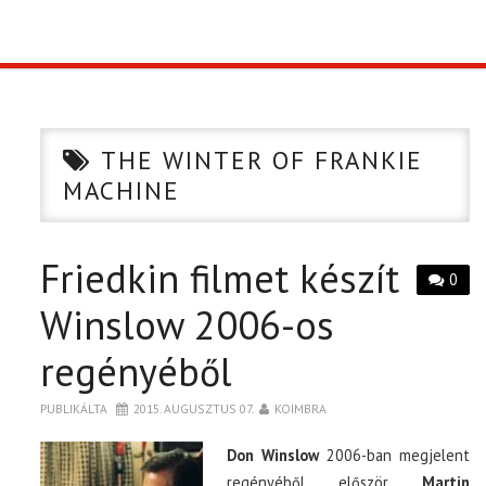
TOP10
KULISSZA
THE WINTER OF FRANKIE
CIKK
MACHINE
PÓLÓ RENDELÉS
Friedkin filmet készít
0
Winslow 2006-os
regényéből
PUBLIKÁLTA
2015. AUGUSZTUS 07.
KOIMBRA
Don Winslow
2006-ban megjelent
regényéből először
Martin