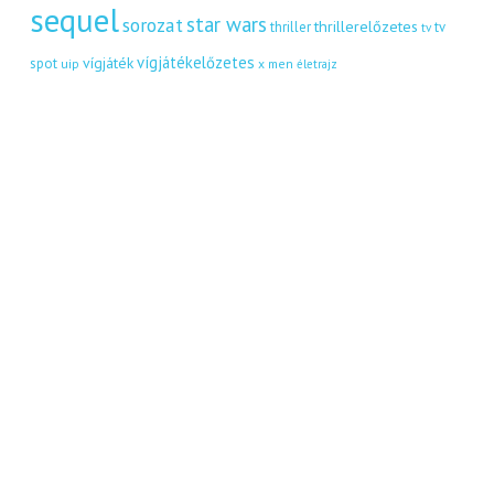
sequel
star wars
sorozat
thrillerelőzetes
thriller
tv
tv
vígjátékelőzetes
vígjáték
spot
uip
x men
életrajz