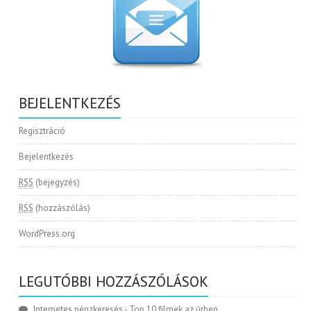
BEJELENTKEZÉS
Regisztráció
Bejelentkezés
RSS
(bejegyzés)
RSS
(hozzászólás)
WordPress.org
LEGUTÓBBI HOZZÁSZÓLÁSOK
Internetes pénzkeresés
-
Top 10 filmek az űrben