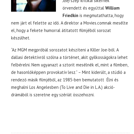
Joe)
szép kritikai sikernek
örvendett és egyúttal
William
Friedkin
is megmutathatta, hogy
nem járt el felette az idő. A direktor a Movies.comnak mesélte
el, hogy a fekete humorral átitatott filmjéből sorozat
készülhet.
“Az MGM megpróbál sorozatot készíteni a Killer Joe-ból. A
dallasi detektívről szólna a történet, akit gyilkosságokra lehet
felbérelni. Nem ugyanazt a sztorit mesélnék el, mint a filmben,
de hasonlóképpen provokatív lesz.” – Mint kiderült, a stúdió a
rendező másik filmjéből, az 1985-ben bemutatott Élni és
meghalni Los Angelesben (To Live and Die in L.A.) akció-
drámából is szeretne egy szériát összehozni.