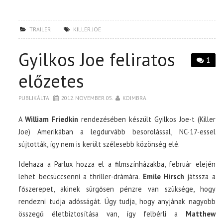
TRAILER
KILLER JOE
Gyilkos Joe feliratos
1
előzetes
PUBLIKÁLTA
2012. NOVEMBER 05.
KOIMBRA
A
William Friedkin
rendezésében készült Gyilkos Joe-t (Killer
Joe) Amerikában a legdurvább besorolással, NC-17-essel
sújtották, így nem is került szélesebb közönség elé.
Idehaza a Parlux hozza el a filmszínházakba, február elején
lehet becsüccsenni a thriller-drámára.
Emile Hirsch
játssza a
főszerepet, akinek sürgősen pénzre van szüksége, hogy
rendezni tudja adósságát. Úgy tudja, hogy anyjának nagyobb
összegű életbiztosítása van, így felbérli a
Matthew