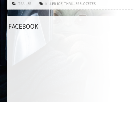
TRAILER
KILLER JOE
,
THRILLERELŐZETES
FACEBOOK