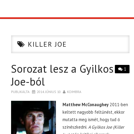
TOP10
KULISSZA
KILLER JOE
CIKK
Sorozat lesz a Gyilkos
PÓLÓ RENDELÉS
1
Joe-ból
PUBLIKÁLTA
2014. JÚNIUS 10.
KOIMBRA
Matthew McConaughey
2011-ben
keltett nagyobb feltűnést, ekkor
mutatta meg ismét, hogy tud ő
színészkedni.
A Gyilkos Joe (Killer