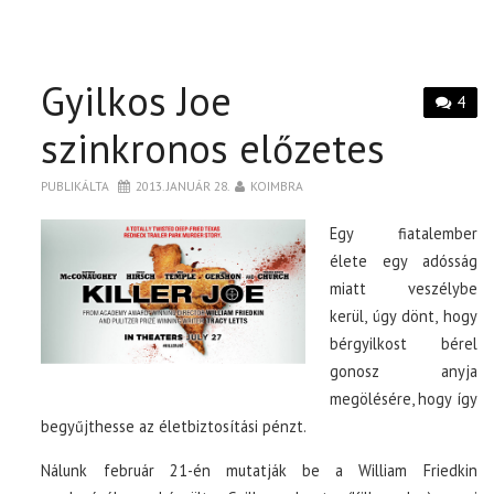
Gyilkos Joe
4
szinkronos előzetes
PUBLIKÁLTA
2013. JANUÁR 28.
KOIMBRA
Egy fiatalember
élete egy adósság
miatt veszélybe
kerül, úgy dönt, hogy
bérgyilkost bérel
gonosz anyja
megölésére, hogy így
begyűjthesse az életbiztosítási pénzt.
Nálunk február 21-én mutatják be a William Friedkin