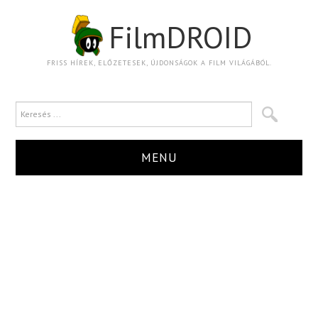
FilmDROID
FRISS HÍREK, ELŐZETESEK, ÚJDONSÁGOK A FILM VILÁGÁBÓL.
MENU
HÍR
TRAILER
KRITIKA
BOXOFFICE