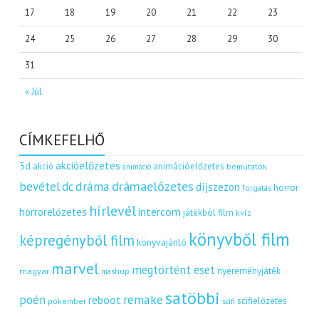
17
18
19
20
21
22
23
24
25
26
27
28
29
30
31
« Júl
CÍMKEFELHŐ
akcióelőzetes
3d
akció
animációelőzetes
bemutatók
animáció
dráma
drámaelőzetes
bevétel
dc
díjszezon
horror
forgatás
hírlevél
intercom
horrorelőzetes
játékból film
kvíz
könyvből film
képregényből film
könyvajánló
marvel
megtörtént eset
nyereményjáték
magyar
mashup
satöbbi
remake
poén
reboot
scifielőzetes
pókember
scifi