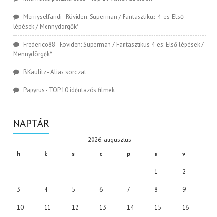
Memyselfandi
-
Röviden: Superman / Fantasztikus 4-es: Első
lépések / Mennydörgők*
Frederico88
-
Röviden: Superman / Fantasztikus 4-es: Első lépések /
Mennydörgők*
BKaulitz
-
Alias sorozat
Papyrus
-
TOP 10 időutazós filmek
NAPTÁR
2026. augusztus
h
k
s
c
p
s
v
1
2
3
4
5
6
7
8
9
10
11
12
13
14
15
16