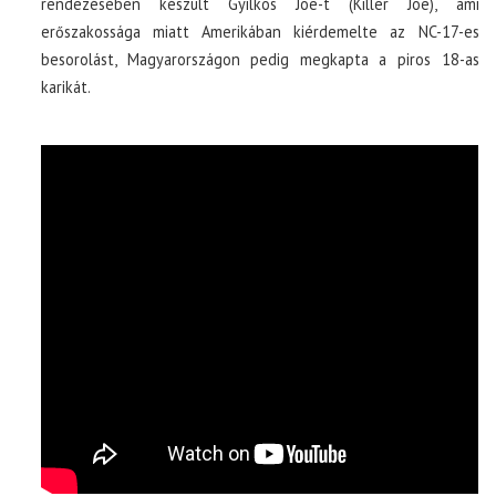
rendezésében készült Gyilkos Joe-t (Killer Joe), ami
erőszakossága miatt Amerikában kiérdemelte az NC-17-es
besorolást, Magyarországon pedig megkapta a piros 18-as
karikát.