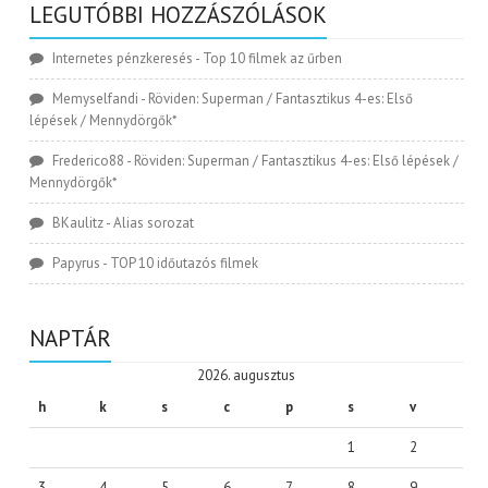
LEGUTÓBBI HOZZÁSZÓLÁSOK
Internetes pénzkeresés
-
Top 10 filmek az űrben
Memyselfandi
-
Röviden: Superman / Fantasztikus 4-es: Első
lépések / Mennydörgők*
Frederico88
-
Röviden: Superman / Fantasztikus 4-es: Első lépések /
Mennydörgők*
BKaulitz
-
Alias sorozat
Papyrus
-
TOP 10 időutazós filmek
NAPTÁR
2026. augusztus
h
k
s
c
p
s
v
1
2
3
4
5
6
7
8
9