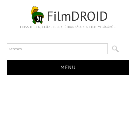
FilmDROID
FRISS HÍREK, ELŐZETESEK, ÚJDONSÁGOK A FILM VILÁGÁBÓL.
MENU
HÍR
TRAILER
KRITIKA
BOXOFFICE