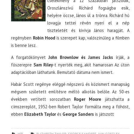
cselekmény a 12 században játszódik,
Oroszlánszívű Richárd fogságba esik,
helyére öccse, János ül a trónra. Richárd hű
lovagja tettei révén nyeri el a nép
tiszteletét és kivívja János haragját. A
regényben
Robin Hood
is szerepet kap, valószínűleg a filmben
is benne lesz.
A forgatókönyvet
John Brownlow és James Jacks
írják, a
főszerepre
Sam Riley
-t nyerték meg, akit hamarosan Az úton
adaptációban láthatunk. Bemutató dátuma nem ismert.
Habár Scott regénye eléggé népszerű és közismert manapság
mégsem született említésre méltó alkotás belőle. Az 50-es
években vetített sorozatban
Roger Moore
játszhatta a
címszereplőt, 1952-ben Robert Taylor formálta meg a főhőst,
ebben
Elizabeth Taylor
és
George Sanders
is játszott
HÍR
ELIZABETH TAYLOR
,
GEORGE SANDERS
,
IAIN SOFTLEY
,