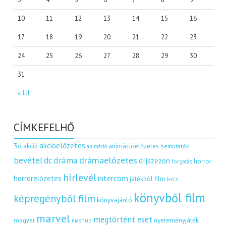
10
11
12
13
14
15
16
17
18
19
20
21
22
23
24
25
26
27
28
29
30
31
« Júl
CÍMKEFELHŐ
akcióelőzetes
3d
akció
animációelőzetes
bemutatók
animáció
dráma
drámaelőzetes
bevétel
dc
díjszezon
horror
forgatás
hírlevél
intercom
horrorelőzetes
játékból film
kvíz
könyvből film
képregényből film
könyvajánló
marvel
megtörtént eset
nyereményjáték
magyar
mashup