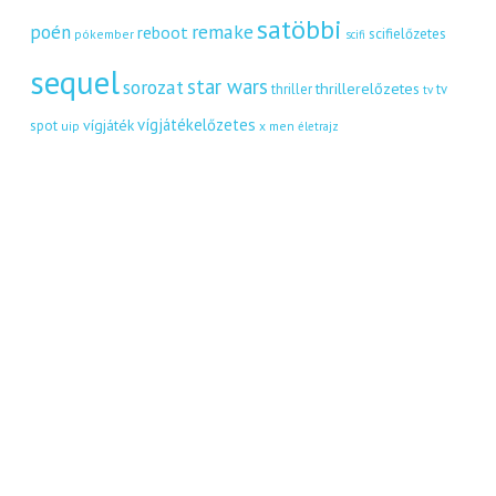
satöbbi
remake
poén
reboot
scifielőzetes
pókember
scifi
sequel
star wars
sorozat
thrillerelőzetes
thriller
tv
tv
vígjátékelőzetes
vígjáték
spot
uip
x men
életrajz