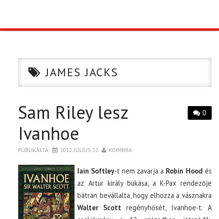
TOP10
KULISSZA
JAMES JACKS
CIKK
Sam Riley lesz
PÓLÓ RENDELÉS
0
Ivanhoe
PUBLIKÁLTA
2012. JÚLIUS 22.
KOIMBRA
Iain Softley
-t nem zavarja a
Robin Hood
és
az Artur király bukása, a K-Pax rendezője
bátran bevállalta, hogy elhozza a vásznakra
Walter Scott
regényhősét, Ivanhoe-t. A