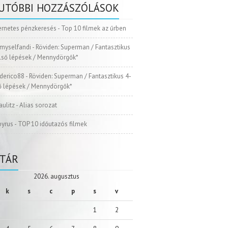
UTÓBBI HOZZÁSZÓLÁSOK
ernetes pénzkeresés
-
Top 10 filmek az űrben
myselfandi
-
Röviden: Superman / Fantasztikus
Első lépések / Mennydörgők*
ederico88
-
Röviden: Superman / Fantasztikus 4-
ső lépések / Mennydörgők*
aulitz
-
Alias sorozat
pyrus
-
TOP 10 időutazós filmek
TÁR
2026. augusztus
k
s
c
p
s
v
1
2