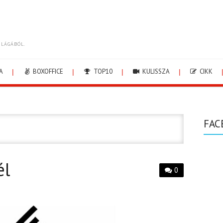
ILÁGÁBÓL.
A
BOXOFFICE
TOP10
KULISSZA
CIKK
FAC
A
él
0