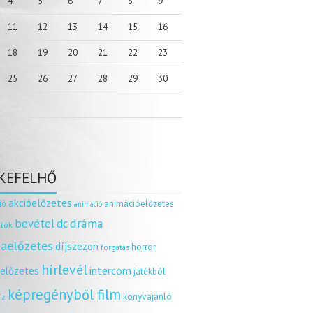
4
5
6
7
8
9
11
12
13
14
15
16
18
19
20
21
22
23
25
26
27
28
29
30
KEFELHŐ
akcióelőzetes
ió
animációelőzetes
animáció
dráma
bevétel
dc
tók
aelőzetes
díjszezon
horror
forgatás
hírlevél
intercom
relőzetes
játékból
képregényből film
könyvajánló
íz