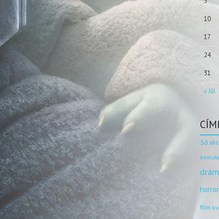
3
10
17
24
31
« Júl
CÍM
3d
akc
bemuta
drám
horro
film
kv