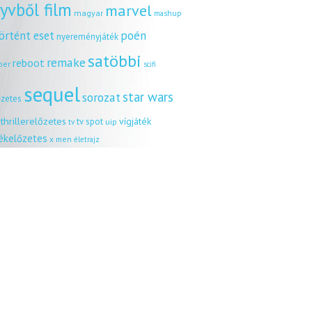
yvből film
marvel
magyar
mashup
örtént eset
poén
nyereményjáték
satöbbi
remake
reboot
ber
scifi
sequel
star wars
sorozat
őzetes
thrillerelőzetes
vígjáték
tv spot
uip
tv
tékelőzetes
x men
életrajz