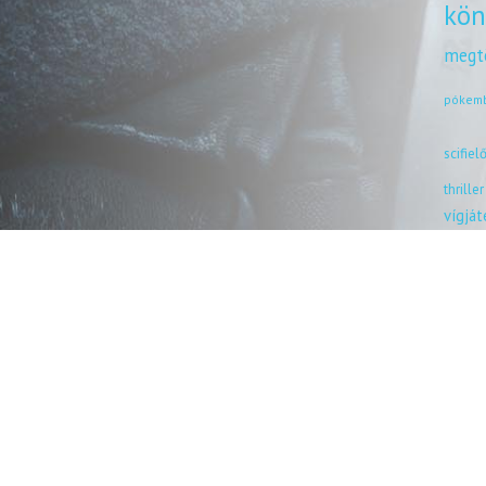
kön
megt
pókem
scifiel
thriller
vígjá