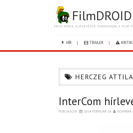
FilmDROID
FRISS HÍREK, ELŐZETESEK, ÚJDONSÁGOK A FILM V
HÍR
TRAILER
KRITIK
HERCZEG ATTIL
InterCom hírlev
PUBLIKÁLTA
2014. FEBRUÁR 14.
KOIMBRA