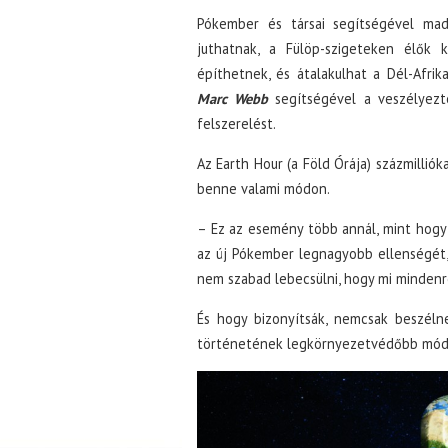
Pókember és társai segítségével mada
juthatnak, a Fülöp-szigeteken élők k
építhetnek, és átalakulhat a Dél-Afrik
Marc Webb
segítségével a veszélyezt
felszerelést.
Az Earth Hour (a Föld Órája) százmilliók
benne valami módon.
– Ez az esemény több annál, mint hogy 
az új Pókember legnagyobb ellenségét, 
nem szabad lebecsülni, hogy mi minden
És hogy bizonyítsák, nemcsak beszél
történetének legkörnyezetvédőbb módon