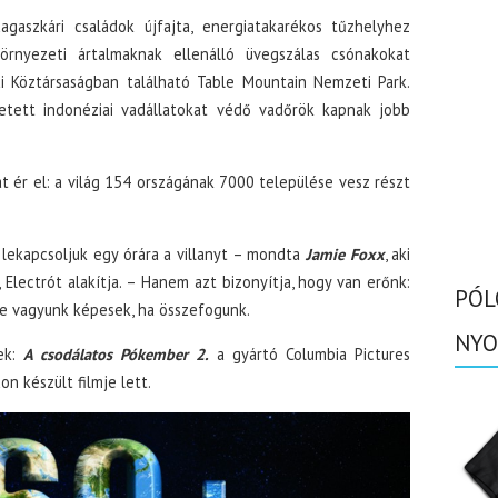
gaszkári családok újfajta, energiatakarékos tűzhelyhez
örnyezeti ártalmaknak ellenálló üvegszálas csónakokat
ai Köztársaságban található Table Mountain Nemzeti Park.
etett indonéziai vadállatokat védő vadőrök kapnak jobb
at ér el: a világ 154 országának 7000 települése vesz részt
lekapcsoljuk egy órára a villanyt – mondta
Jamie Foxx
, aki
Electrót alakítja. – Hanem azt bizonyítja, hogy van erőnk:
PÓL
re vagyunk képesek, ha összefogunk.
NYO
nek:
A csodálatos Pókember 2.
a gyártó Columbia Pictures
 készült filmje lett.