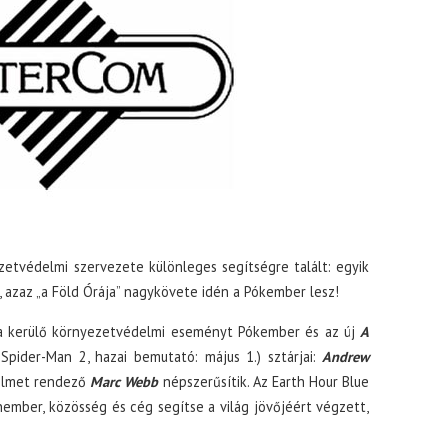
zetvédelmi szervezete különleges segítségre talált: egyik
 azaz „a Föld Órája” nagykövete idén a Pókember lesz!
ra kerülő környezetvédelmi eseményt Pókember és az új
A
pider-Man 2, hazai bemutató: május 1.) sztárjai:
Andrew
filmet rendező
Marc Webb
népszerűsítik. Az Earth Hour Blue
mber, közösség és cég segítse a világ jövőjéért végzett,