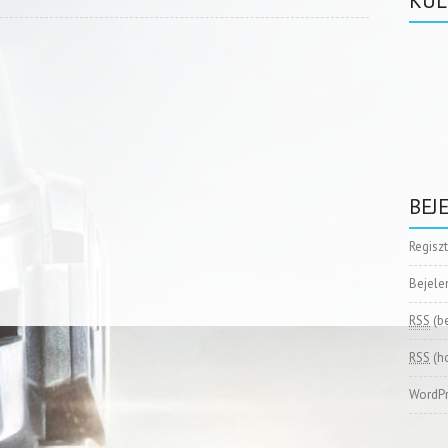
KÜL
BEJ
Regisz
Bejele
RSS
(b
RSS
(h
WordPr