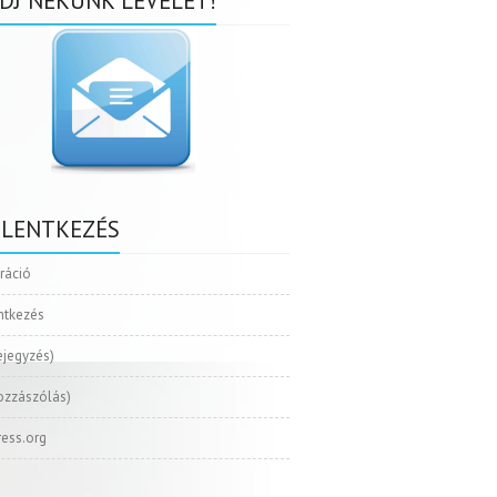
DJ NEKÜNK LEVELET!
ELENTKEZÉS
tráció
ntkezés
ejegyzés)
ozzászólás)
ess.org