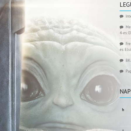
LEG
Int
Me
4-es: 
Fr
es: El
BK
Pa
NAP
h