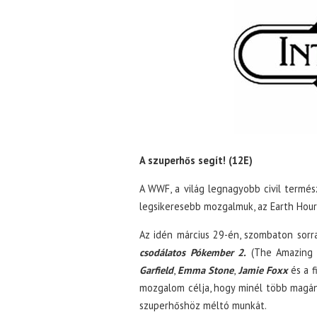
A szuperhős segít! (12E)
A WWF, a világ legnagyobb civil termés
legsikeresebb mozgalmuk, az Earth Hour,
Az idén március 29-én, szombaton sor
csodálatos Pókember 2.
(The Amazing S
Garfield
,
Emma Stone
,
Jamie Foxx
és a 
mozgalom célja, hogy minél több magáne
szuperhőshöz méltó munkát.