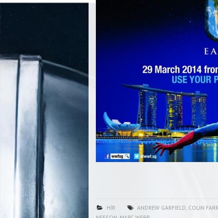
HÍR
ANDREW GARFIELD
,
COLIN FAR
NEESON
,
MARC WEBB