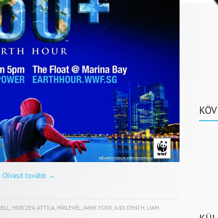
KÖV
Olvasd tovább
→
RELL
,
HERCZEG ATTILA
,
HÍRLEVÉL
,
JAMIE FOXX
,
JUDI DENCH
,
LIAM