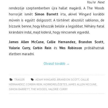
You’re Next
rendezője szeptemberben újra hallat magáról. A The Woods
horrorját ismét
Simon Barrett
írta, akivel Wingard korábbi
művein is együtt dolgozott. A történet abszolút sablonos, de
bízzunk benne, hogy kihozzák belőle a legjobbat. Néhány fiatal
kirándulni indul, majd kiderül, hogy nincsenek egyedül.
James Allen McCune, Callie Hernandez, Brandon Scott,
Valorie Curry, Corbin Rein
és
Wes Robinson
próbálhatnak
életben maradni.
Olvasd tovább
→
TRAILER
ADAM WINGARD
,
BRANDON SCOTT
,
CALLIE
HERNANDEZ
,
CORBIN REIN
,
HORRORELŐZETES
,
JAMES ALLEN MCCUNE
,
SIMON BARRETT
,
THE WOODS
,
VALORIE CURRY