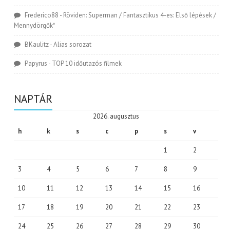
Frederico88
-
Röviden: Superman / Fantasztikus 4-es: Első lépések /
Mennydörgők*
BKaulitz
-
Alias sorozat
Papyrus
-
TOP 10 időutazós filmek
NAPTÁR
2026. augusztus
h
k
s
c
p
s
v
1
2
3
4
5
6
7
8
9
10
11
12
13
14
15
16
17
18
19
20
21
22
23
24
25
26
27
28
29
30