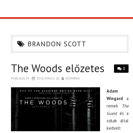
TOP10
KULISSZA
BRANDON SCOTT
CIKK
The Woods előzetes
PÓLÓ RENDELÉS
0
PUBLIKÁLTA
2016. MÁJUS 10.
KOIMBRA
Adam
Wingard
a
remek
The
Guest
és a
sokak által
kedvelt