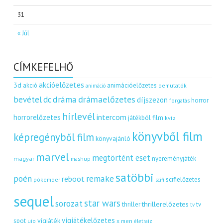
31
« Júl
CÍMKEFELHŐ
akcióelőzetes
3d
akció
animációelőzetes
bemutatók
animáció
dráma
drámaelőzetes
bevétel
dc
díjszezon
horror
forgatás
hírlevél
intercom
horrorelőzetes
játékból film
kvíz
könyvből film
képregényből film
könyvajánló
marvel
megtörtént eset
nyereményjáték
magyar
mashup
satöbbi
remake
poén
reboot
scifielőzetes
pókember
scifi
sequel
star wars
sorozat
thrillerelőzetes
thriller
tv
tv
vígjátékelőzetes
vígjáték
spot
uip
x men
életrajz