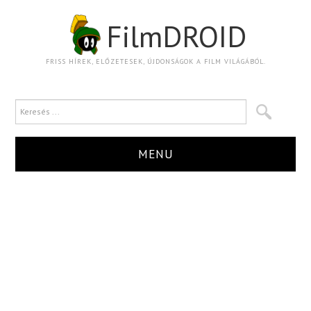
FilmDROID
FRISS HÍREK, ELŐZETESEK, ÚJDONSÁGOK A FILM VILÁGÁBÓL.
MENU
HÍR
TRAILER
KRITIKA
BOXOFFICE