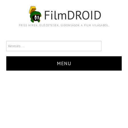
FilmDROID
FRISS HÍREK, ELŐZETESEK, ÚJDONSÁGOK A FILM VILÁGÁBÓL.
MENU
HÍR
TRAILER
KRITIKA
BOXOFFICE