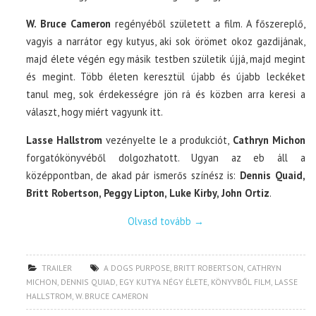
W. Bruce Cameron
regényéből született a film. A főszereplő,
vagyis a narrátor egy kutyus, aki sok örömet okoz gazdijának,
majd élete végén egy másik testben születik újjá, majd megint
és megint. Több életen keresztül újabb és újabb leckéket
tanul meg, sok érdekességre jön rá és közben arra keresi a
választ, hogy miért vagyunk itt.
Lasse Hallstrom
vezényelte le a produkciót,
Cathryn Michon
forgatókönyvéből dolgozhatott. Ugyan az eb áll a
középpontban, de akad pár ismerős színész is:
Dennis Quaid,
Britt Robertson, Peggy Lipton, Luke Kirby, John Ortiz
.
Olvasd tovább
→
TRAILER
A DOGS PURPOSE
,
BRITT ROBERTSON
,
CATHRYN
MICHON
,
DENNIS QUIAD
,
EGY KUTYA NÉGY ÉLETE
,
KÖNYVBŐL FILM
,
LASSE
HALLSTROM
,
W. BRUCE CAMERON