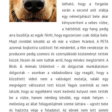
látható, hogy a forgatás
során a second unit stábja
egy németjuhászt bele akar
kényszeríteni a sebes vízbe,
a háttérből egy hang pedig
arra buzdítja az egyik férfit, hogy egyszerűen csak dobja bele.
Majd röviddel később az eb már a vízben ficánkol. A PETA
azonnal bojkottra szólított fel mindenkit, a film rendezője és
producere pedig szomorú és szörnyülködő közleményt tettek
közzé, hiszen ők sem tudtak arról, hogy mindez megtörtént. A
Birds & Animals Unlimited – ők dolgoztak munkálatokon
dolgoztak – azonban a vádaskodásra úgy reagált, hogy a
közzétett videó nem a valóságot mutatja, valaki egy
megvágott változatot tett közzé. Vagyis szerintük az nem
látszik, hogy az egyébként vizet kedvelő kutyust nem tették
be a vízbe, hanem némileg később, egy másik helyen –
mellesleg az állat felügyelőjének szeme láttára – ugrott bele
és hajtotta vége a feladatot. Az ebnek nem lett semmi