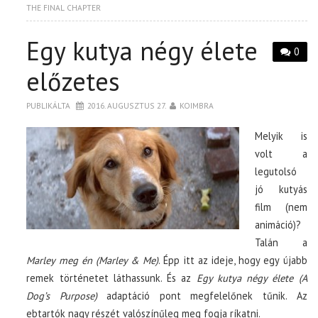
THE FINAL CHAPTER
Egy kutya négy élete
0
előzetes
PUBLIKÁLTA
2016. AUGUSZTUS 27.
KOIMBRA
Melyik is
volt a
legutolsó
jó kutyás
film (nem
animáció)?
Talán a
Marley meg én (Marley & Me)
. Épp itt az ideje, hogy egy újabb
remek történetet láthassunk. És az
Egy kutya négy élete (A
Dog’s Purpose)
adaptáció pont megfelelőnek tűnik. Az
ebtartók nagy részét valószínűleg meg fogja ríkatni.