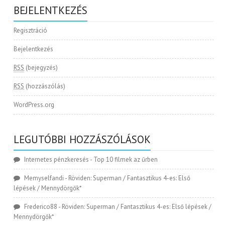
BEJELENTKEZÉS
Regisztráció
Bejelentkezés
RSS
(bejegyzés)
RSS
(hozzászólás)
WordPress.org
LEGUTÓBBI HOZZÁSZÓLÁSOK
Internetes pénzkeresés
-
Top 10 filmek az űrben
Memyselfandi
-
Röviden: Superman / Fantasztikus 4-es: Első
lépések / Mennydörgők*
Frederico88
-
Röviden: Superman / Fantasztikus 4-es: Első lépések /
Mennydörgők*