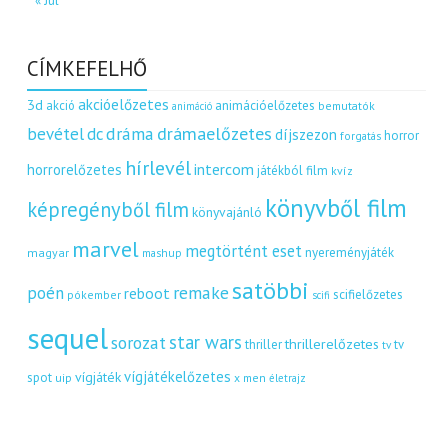
« Júl
CÍMKEFELHŐ
akcióelőzetes
3d
akció
animációelőzetes
bemutatók
animáció
dráma
drámaelőzetes
bevétel
dc
díjszezon
horror
forgatás
hírlevél
intercom
horrorelőzetes
játékból film
kvíz
könyvből film
képregényből film
könyvajánló
marvel
megtörtént eset
nyereményjáték
magyar
mashup
satöbbi
remake
poén
reboot
scifielőzetes
pókember
scifi
sequel
star wars
sorozat
thrillerelőzetes
thriller
tv
tv
vígjátékelőzetes
vígjáték
spot
uip
x men
életrajz