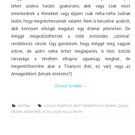
lehet azokra hatást gyakorolni, akik vagy csak most
ismerkednek a filmekkel vagy éppen csak néha-néha tudnak
leülni, hogy megnézhessenek valamit. Nem is beszélve azokról,
akik könnyen elbőgik magukat egy drámai jeleneten. De
eléggé megedződhettek a több évtizedes „rutinnal”
rendelkező nézők. Úgy gondolom, hogy eléggé meg vagyok
edzve, de azért néha érhet meglepetés. A Holt költők
társasága a tévében elkapva ugyanúgy meghat, de
megemlíthetném akár a Titanicot (hát, ez van) vagy…az
Armageddont (kérjek elnézést?).
Olvasd tovább
→
KRITIKA
A DOGS PURPOSE
,
BRITT ROBERTSON
,
DENNIS QUAID
,
DRÁMA
,
KÖNYVBŐL FILM
,
LASSE HALLSTROM