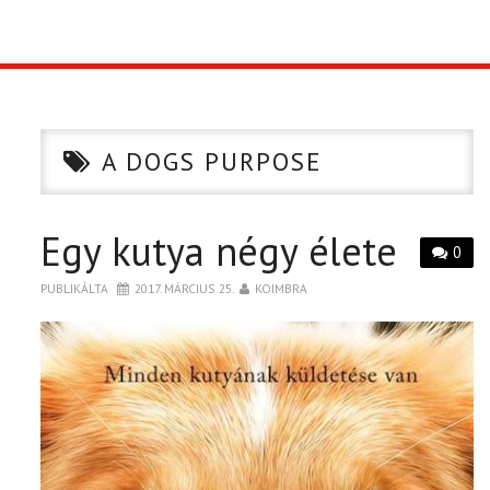
TOP10
KULISSZA
A DOGS PURPOSE
CIKK
Egy kutya négy élete
PÓLÓ RENDELÉS
0
PUBLIKÁLTA
2017. MÁRCIUS 25.
KOIMBRA