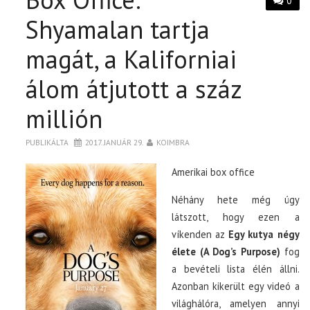
0
Shyamalan tartja
magát, a Kaliforniai
álom átjutott a száz
millión
PUBLIKÁLTA
2017. JANUÁR 29.
KOIMBRA
Amerikai box office
Néhány hete még úgy
látszott, hogy ezen a
víkenden az
Egy kutya négy
élete (A Dog’s Purpose)
fog
a bevételi lista élén állni.
Azonban kikerült egy videó a
világhálóra, amelyen annyi