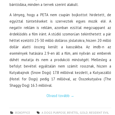
bántódása, minden a tervek szerint alakult.
A lényeg, hogy a PETA nem csupán bojkottot hirdetett, de
egyúttal tüntetéseket is szerveztek egyes mozik elé. A
negatív reklám is reklám, azonban ezúttal megcsappant az
érdeklődés a film iránt. A stúdió szomorúan tekinthetett a pár
héttel ezelőtti 25-30 millió dolláros jóslatokra, hiszen 20 millió
dollár alatti összeg került a kasszákba. Az imdb-n az
események hatására 2.9-en áll a film, ami nyilván az emberek
dühét mutatja és nem a produkció minőségét. Mellesleg a
befolyt bevétel egyáltalán nem számít rossznak, hiszen a
Kutyabajnok (Snow Dogs) 17.8 millióval kezdett, a Kutyaszálló
(Hotel for Dogs) pedig 17 millióval, az Összekutyulva (The
Shaggy Dog) 16.3 millióval.
Olvasd tovább
→
BOXOFFICE
A DOGS PURPOSE
,
BEVÉTEL
,
GOLD
,
RESIDENT EVIL