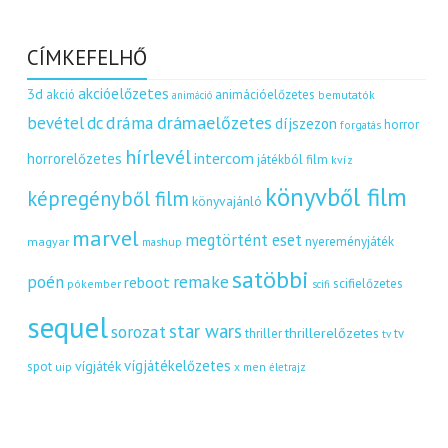
CÍMKEFELHŐ
akcióelőzetes
3d
akció
animációelőzetes
bemutatók
animáció
dráma
drámaelőzetes
bevétel
dc
díjszezon
horror
forgatás
hírlevél
intercom
horrorelőzetes
játékból film
kvíz
könyvből film
képregényből film
könyvajánló
marvel
megtörtént eset
nyereményjáték
magyar
mashup
satöbbi
remake
poén
reboot
scifielőzetes
pókember
scifi
sequel
star wars
sorozat
thrillerelőzetes
thriller
tv
tv
vígjátékelőzetes
vígjáték
spot
uip
x men
életrajz