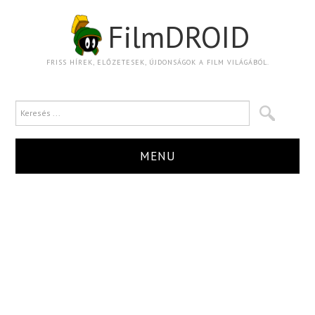
FilmDROID
FRISS HÍREK, ELŐZETESEK, ÚJDONSÁGOK A FILM VILÁGÁBÓL.
MENU
HÍR
TRAILER
KRITIKA
BOXOFFICE