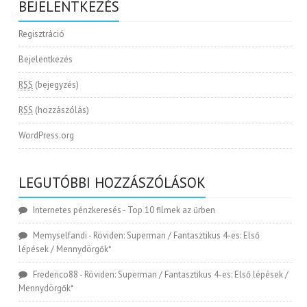
BEJELENTKEZÉS
Regisztráció
Bejelentkezés
RSS
(bejegyzés)
RSS
(hozzászólás)
WordPress.org
LEGUTÓBBI HOZZÁSZÓLÁSOK
Internetes pénzkeresés
-
Top 10 filmek az űrben
Memyselfandi
-
Röviden: Superman / Fantasztikus 4-es: Első
lépések / Mennydörgők*
Frederico88
-
Röviden: Superman / Fantasztikus 4-es: Első lépések /
Mennydörgők*