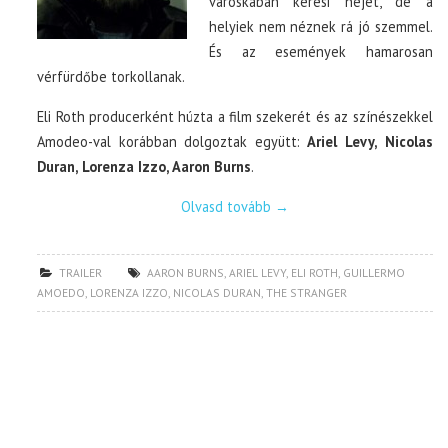
városkában keresi nejét, de a
helyiek nem néznek rá jó szemmel.
És az események hamarosan
vérfürdőbe torkollanak.
Eli Roth producerként húzta a film szekerét és az színészekkel
Amodeo-val korábban dolgoztak együtt:
Ariel Levy, Nicolas
Duran, Lorenza Izzo, Aaron Burns
.
Olvasd tovább
→
TRAILER
AARON BURNS
,
ARIEL LEVY
,
ELI ROTH
,
GUILLERMO
AMOEDO
,
LORENZA IZZO
,
NICOLAS DURAN
,
THE STRANGER