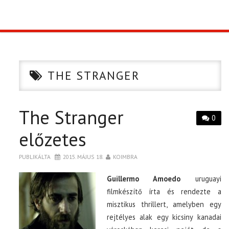
TOP10
KULISSZA
THE STRANGER
CIKK
The Stranger
PÓLÓ RENDELÉS
0
előzetes
PUBLIKÁLTA
2015. MÁJUS 18.
KOIMBRA
Guillermo Amoedo
uruguayi
filmkészítő írta és rendezte a
misztikus thrillert, amelyben egy
rejtélyes alak egy kicsiny kanadai