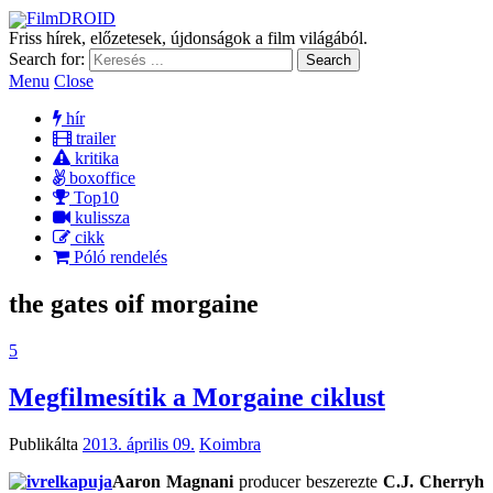
FilmDROID
Friss hírek, előzetesek, újdonságok a film világából.
Search for:
Menu
Close
hír
trailer
kritika
boxoffice
Top10
kulissza
cikk
Póló rendelés
the gates oif morgaine
5
Megfilmesítik a Morgaine ciklust
Publikálta
2013. április 09.
Koimbra
Aaron Magnani
producer beszerezte
C.J. Cherryh