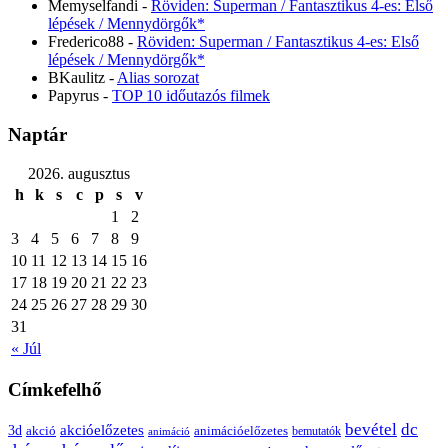
Memyselfandi
-
Röviden: Superman / Fantasztikus 4-es: Első
lépések / Mennydörgők*
Frederico88
-
Röviden: Superman / Fantasztikus 4-es: Első
lépések / Mennydörgők*
BKaulitz
-
Alias sorozat
Papyrus
-
TOP 10 időutazós filmek
Naptár
2026. augusztus
h
k
s
c
p
s
v
1
2
3
4
5
6
7
8
9
10
11
12
13
14
15
16
17
18
19
20
21
22
23
24
25
26
27
28
29
30
31
« Júl
Címkefelhő
bevétel
dc
akcióelőzetes
3d
animációelőzetes
akció
bemutatók
animáció