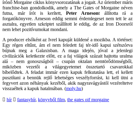
írónő Morgaine ciklus könyvsorozatának a jogait. Az úriember máris
franchise-ban gondolkodik, amely a The Gates of Morgaine néven
futna, már írót is kerített,
Peter Arneson
t állította rá a
forgatókönyvre. Arneson eddig semmi érdemlegeset nem tett le az
asztalra, egyetlen szkriptet szállított le eddig, de az Iron Doorsról
nem lehet pozitívumokat mondani.
A producer elsőként az Ivrel kapuját küldené a mozikba. A történet:
Egy régen eltűnt, ám el nem feledett faj tér-idő kapui szétszórva
bújnak meg a Galaxisban. A maga idején, jóval a jelenlegi
civilizációk keletkezte előtt, ez a faj világok százait hajtotta uralma
alá – nem gonoszságból – csupán oktalan nemtörődömségből,
miközben vezetői a világegyetemet összetartó csavarokkal
bíbelődtek. A feladat immár ezen kapuk felkutatása lett, el kellett
pusztítani a bennük rejlő lehetséges veszélyforrást, ki kell ütni a
fegyvert azon néhányak kezéből, akik nagyravágyástól vezéreltetve
visszaéltek a kapuk hatalmában. (
moly.hu
)
hír
fantasyhír
,
könyvből film
,
the gates oif morgaine