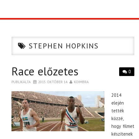
TOP10
KULISSZA
STEPHEN HOPKINS
CIKK
Race előzetes
PÓLÓ RENDELÉS
0
PUBLIKÁLTA
2015. OKTÓBER 14.
KOIMBRA
2014
elején
tették
közzé,
hogy filmet
készítenek