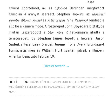
Jesse
Owens sportolóról, aki az 1936-os Berlinben megtartott
Olimpián 4 aranyat szerzett. Stephen Hopkins, az
Időzített
bomba (Blown Away)
és
A tíz csapás (The Reaping)
rendezője
állt be a kamera mögé. A főszerepet
John Boyegára
bízták, de
miután leszerződött a
Star Wars 7.
felvonására átadta a
lehetőséget, így
Stephan James
lépett a helyére.
Jason
Sudeikis
lesz Larry Snyder,
Jeremy Irons
Avery Brundage-t
formálhatja meg és
William Hurt
szintén játszik a filmben.
Amerikai bemutató február 19.
Olvasd tovább
→
HÍR
DRÁMAELŐZETES
,
JASON SUDEIKIS
,
JEREMY IRONS
,
MEGTÖRTÉNT ESET
,
RACE
,
STEPHAN JAMES
,
STEPHEN HOPKINS
,
WILLIAM
HURT