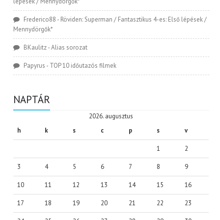
lépések / Mennydörgők*
Frederico88
-
Röviden: Superman / Fantasztikus 4-es: Első lépések /
Mennydörgők*
BKaulitz
-
Alias sorozat
Papyrus
-
TOP 10 időutazós filmek
NAPTÁR
2026. augusztus
h
k
s
c
p
s
v
1
2
3
4
5
6
7
8
9
10
11
12
13
14
15
16
17
18
19
20
21
22
23