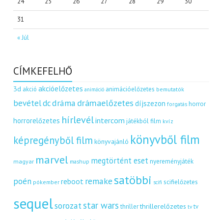
24
25
26
27
28
29
30
31
« Júl
CÍMKEFELHŐ
akcióelőzetes
3d
akció
animációelőzetes
bemutatók
animáció
dráma
drámaelőzetes
bevétel
dc
díjszezon
horror
forgatás
hírlevél
intercom
horrorelőzetes
játékból film
kvíz
könyvből film
képregényből film
könyvajánló
marvel
megtörtént eset
nyereményjáték
magyar
mashup
satöbbi
remake
poén
reboot
scifielőzetes
pókember
scifi
sequel
star wars
sorozat
thrillerelőzetes
thriller
tv
tv