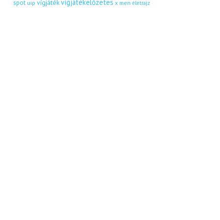
vígjátékelőzetes
vígjáték
spot
uip
x men
életrajz