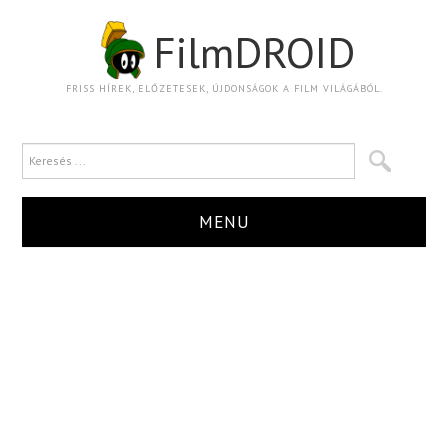
FilmDROID
FRISS HÍREK, ELŐZETESEK, ÚJDONSÁGOK A FILM VILÁGÁBÓL.
MENU
HÍR
TRAILER
KRITIKA
BOXOFFICE