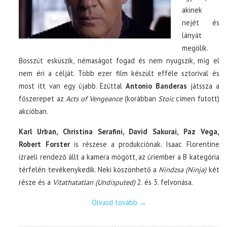
akinek
nejét és
lányát
megölik.
Bosszút esküszik, némaságot fogad és nem nyugszik, míg el
nem éri a célját. Több ezer film készült efféle sztorival és
most itt van egy újabb. Ezúttal
Antonio Banderas
játssza a
főszerepet az
Acts of Vengeance
(korábban
Stoic
címen futott)
akcióban.
Karl Urban, Christina Serafini, David Sakurai, Paz Vega,
Robert Forster
is részese a produkciónak. Isaac Florentine
izraeli rendező állt a kamera mögött, az úriember a B kategória
térfelén tevékenykedik. Neki köszönhető a
Nindzsa (Ninja)
két
része és a
Vitathatatlan (Undisputed)
2. és 3. felvonása.
Olvasd tovább
→