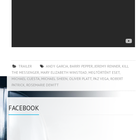
TRAILER
ANDY GARCIA
,
BARRY PEPPER
,
JEREMY RENNER
,
KILL
THE MESSENGER
,
MARY ELIZABETH WINSTEAD
,
MEGTÖRTÉNT ESET
,
MICHAEL CUESTA
,
MICHAEL SHEEN
,
OLIVER PLATT
,
PAZ VEGA
,
ROBERT
PATRICK
,
ROSEMARIE DEWITT
FACEBOOK