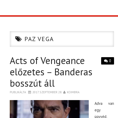
TOP10
KULISSZA
PAZ VEGA
CIKK
Acts of Vengeance
PÓLÓ RENDELÉS
0
előzetes – Banderas
bosszút áll
PUBLIKÁLTA
2017. SZEPTEMBER 28.
KOIMBRA
Adva van
egy
ügyvéd,