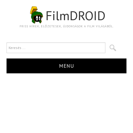
FilmDROID
FRISS HÍREK, ELŐZETESEK, ÚJDONSÁGOK A FILM VILÁGÁBÓL.
MENU
HÍR
TRAILER
KRITIKA
BOXOFFICE