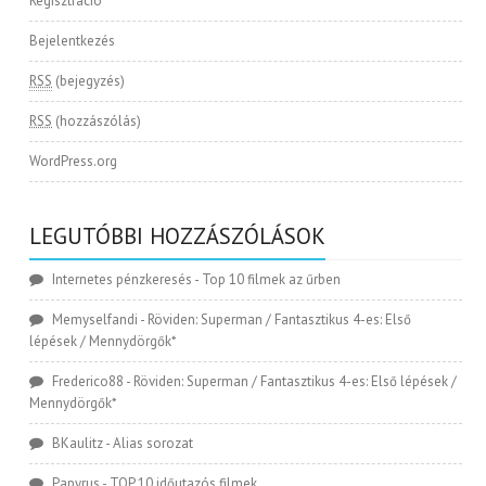
Regisztráció
Bejelentkezés
RSS
(bejegyzés)
RSS
(hozzászólás)
WordPress.org
LEGUTÓBBI HOZZÁSZÓLÁSOK
Internetes pénzkeresés
-
Top 10 filmek az űrben
Memyselfandi
-
Röviden: Superman / Fantasztikus 4-es: Első
lépések / Mennydörgők*
Frederico88
-
Röviden: Superman / Fantasztikus 4-es: Első lépések /
Mennydörgők*
BKaulitz
-
Alias sorozat
Papyrus
-
TOP 10 időutazós filmek