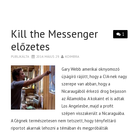
Kill the Messenger
1
előzetes
PUBLIKÁLTA
2014. MÁJUS 29.
KOIMBRA
Gary Webb amerikai oknyomozó
újságíró rájött, hogy a CIA-nek nagy
szerepe van abban, hogy a
Nicaraugából érkező drog bejusson
az Államokba. A kokaint el is adtak
Los Angelesbe, majd a profit
szépen visszakerült a Nicaraguába.
A Cégnek természetesen nem tetszett, hogy tényfeltáró
riportot akarnak lehozni a témában és megpróbálták