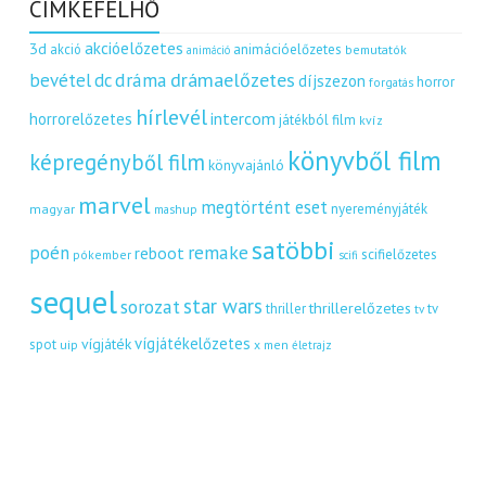
CÍMKEFELHŐ
akcióelőzetes
3d
akció
animációelőzetes
bemutatók
animáció
dráma
drámaelőzetes
bevétel
dc
díjszezon
horror
forgatás
hírlevél
intercom
horrorelőzetes
játékból film
kvíz
könyvből film
képregényből film
könyvajánló
marvel
megtörtént eset
nyereményjáték
magyar
mashup
satöbbi
remake
poén
reboot
scifielőzetes
pókember
scifi
sequel
star wars
sorozat
thrillerelőzetes
thriller
tv
tv
vígjátékelőzetes
vígjáték
spot
uip
x men
életrajz