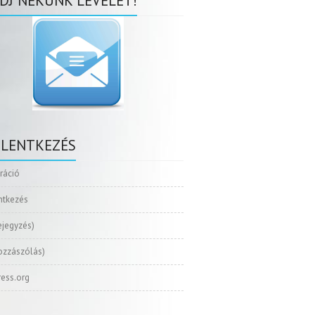
DJ NEKÜNK LEVELET!
ELENTKEZÉS
tráció
ntkezés
ejegyzés)
ozzászólás)
ess.org