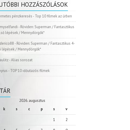
UTÓBBI HOZZÁSZÓLÁSOK
ernetes pénzkeresés
-
Top 10 filmek az űrben
myselfandi
-
Röviden: Superman / Fantasztikus
Első lépések / Mennydörgők*
ederico88
-
Röviden: Superman / Fantasztikus 4-
ső lépések / Mennydörgők*
aulitz
-
Alias sorozat
pyrus
-
TOP 10 időutazós filmek
TÁR
2026. augusztus
k
s
c
p
s
v
1
2