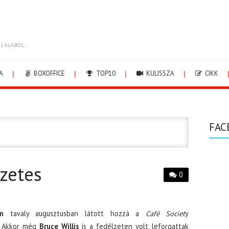
ILÁGÁBÓL.
A
BOXOFFICE
TOP10
KULISSZA
CIKK
FAC
őzetes
0
n
tavaly augusztusban látott hozzá a
Café Societ
y
. Akkor még
Bruce Willis
is a fedélzeten volt, leforgattak