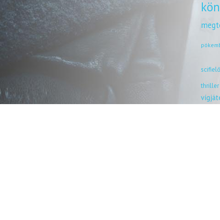
kön
megt
pókem
scifiel
thriller
vígjá