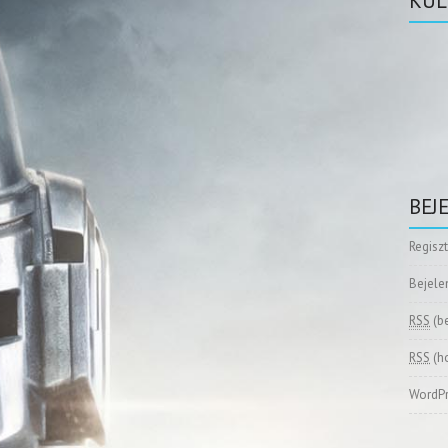
KÜL
BEJ
Regisz
Bejele
RSS
(b
RSS
(h
WordPr