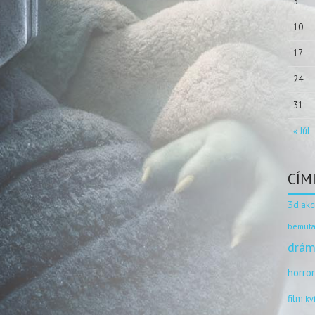
3
10
17
24
31
« Júl
CÍM
3d
akc
bemuta
drám
horro
film
kv