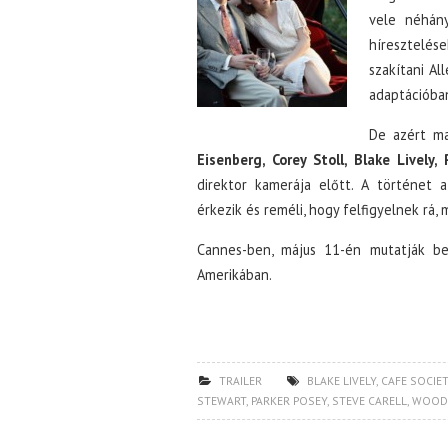
vele néhány
híresztelése
szakítani Al
adaptációban
De azért ma
Eisenberg, Corey Stoll, Blake Lively,
direktor kamerája előtt. A történet 
érkezik és reméli, hogy felfigyelnek rá,
Cannes-ben, május 11-én mutatják be
Amerikában.
TRAILER
BLAKE LIVELY
,
CAFE SOCIE
STEWART
,
PARKER POSEY
,
STEVE CARELL
,
WOODY