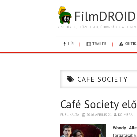
FilmDROID
FRISS HÍREK, ELŐZETESEK, ÚJDONSÁGOK A FILM V
HÍR
TRAILER
KRITIK
CAFE SOCIETY
Café Society el
PUBLIKÁLTA
2016. ÁPRILIS 21.
KOIMBRA
Woody Alle
forgatásába