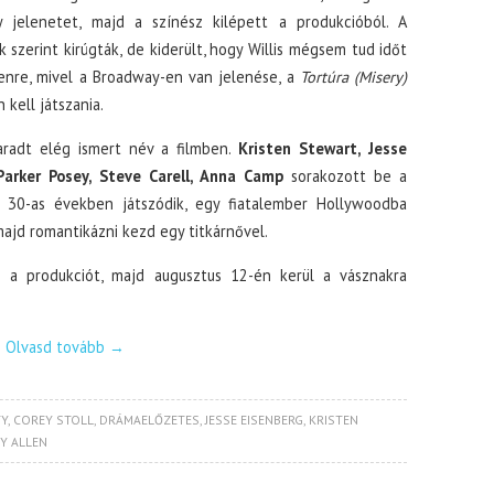
 jelenetet, majd a színész kilépett a produkcióból. A
k szerint kirúgták, de kiderült, hogy Willis mégsem tud időt
lenre, mivel a Broadway-en van jelenése, a
Tortúra (Misery)
 kell játszania.
radt elég ismert név a filmben.
Kristen Stewart, Jesse
 Parker Posey, Steve Carell, Anna Camp
sorakozott be a
a 30-as években játszódik, egy fiatalember Hollywoodba
 majd romantikázni kezd egy titkárnővel.
 a produkciót, majd augusztus 12-én kerül a vásznakra
Olvasd tovább
→
TY
,
COREY STOLL
,
DRÁMAELŐZETES
,
JESSE EISENBERG
,
KRISTEN
 ALLEN