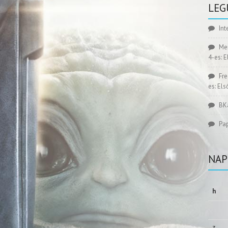
LEG
Int
Me
4-es: 
Fr
es: El
BK
Pa
NAP
h