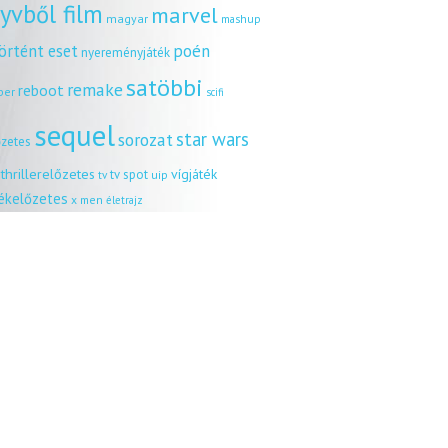
yvből film
marvel
magyar
mashup
örtént eset
poén
nyereményjáték
satöbbi
remake
reboot
ber
scifi
sequel
star wars
sorozat
őzetes
thrillerelőzetes
vígjáték
tv spot
uip
tv
tékelőzetes
x men
életrajz