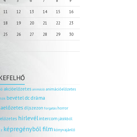
4
5
6
7
8
9
11
12
13
14
15
16
18
19
20
21
22
23
25
26
27
28
29
30
KEFELHŐ
akcióelőzetes
ió
animációelőzetes
animáció
dráma
bevétel
dc
tók
aelőzetes
díjszezon
horror
forgatás
hírlevél
intercom
relőzetes
játékból
képregényből film
könyvajánló
íz