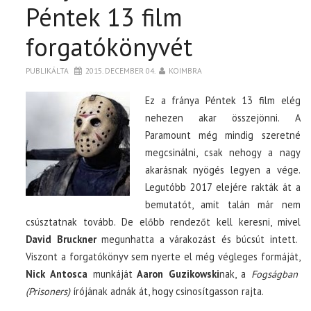
BOXOFFICE
Péntek 13 film
forgatókönyvét
TOP10
PUBLIKÁLTA
2015. DECEMBER 04.
KOIMBRA
KULISSZA
Ez a fránya Péntek 13 film elég
nehezen akar összejönni. A
CIKK
Paramount még mindig szeretné
megcsinálni, csak nehogy a nagy
PÓLÓ RENDELÉS
akarásnak nyögés legyen a vége.
Legutóbb 2017 elejére rakták át a
bemutatót, amit talán már nem
csúsztatnak tovább. De előbb rendezőt kell keresni, mivel
David Bruckner
megunhatta a várakozást és búcsút intett.
Viszont a forgatókönyv sem nyerte el még végleges formáját,
Nick Antosca
munkáját
Aaron Guzikowski
nak, a
Fogságban
(Prisoners)
írójának adnák át, hogy csinosítgasson rajta.