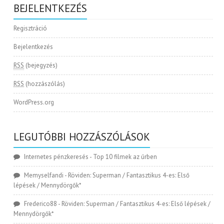
BEJELENTKEZÉS
Regisztráció
Bejelentkezés
RSS
(bejegyzés)
RSS
(hozzászólás)
WordPress.org
LEGUTÓBBI HOZZÁSZÓLÁSOK
Internetes pénzkeresés
-
Top 10 filmek az űrben
Memyselfandi
-
Röviden: Superman / Fantasztikus 4-es: Első
lépések / Mennydörgők*
Frederico88
-
Röviden: Superman / Fantasztikus 4-es: Első lépések /
Mennydörgők*