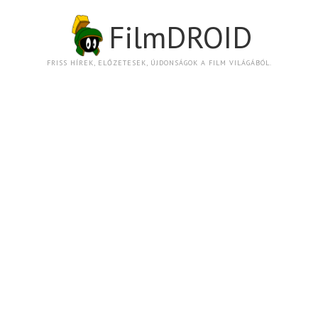
FilmDROID
FRISS HÍREK, ELŐZETESEK, ÚJDONSÁGOK A FILM VILÁGÁBÓL.