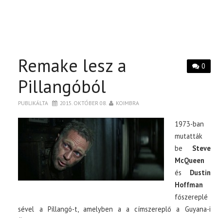
Remake lesz a
0
Pillangóból
PUBLIKÁLTA
2015. OKTÓBER 08.
KOIMBRA
1973-ban
mutatták
be
Steve
McQueen
és
Dustin
Hoffman
főszereplé
sével a Pillangó-t, amelyben a a címszereplő a Guyana-i