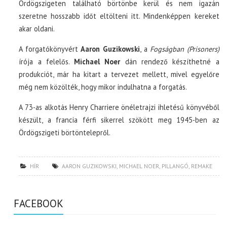
Ördögszigeten található börtönbe kerül és nem igazán
szeretne hosszabb időt eltölteni itt. Mindenképpen kereket
akar oldani.
A forgatókönyvért
Aaron Guzikowski
, a
Fogságban (Prisoners)
írója a felelős.
Michael Noer
dán rendező készíthetné a
produkciót, már ha kitart a tervezet mellett, mivel egyelőre
még nem közölték, hogy mikor indulhatna a forgatás.
A 73-as alkotás Henry Charriere önéletrajzi ihletésű könyvéből
készült, a francia férfi sikerrel szökött meg 1945-ben az
Ördögszigeti börtöntelepről.
HÍR
AARON GUZIKOWSKI
,
MICHAEL NOER
,
PILLANGÓ
,
REMAKE
FACEBOOK