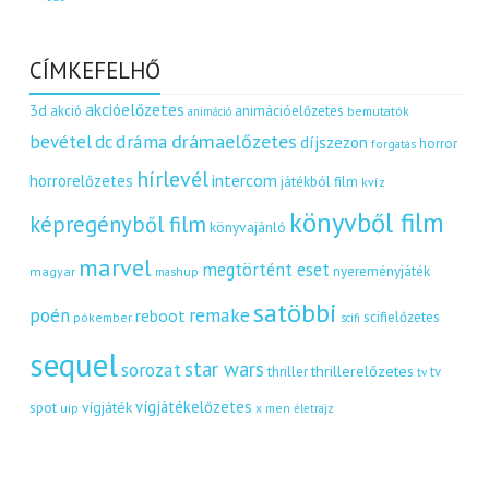
CÍMKEFELHŐ
akcióelőzetes
3d
akció
animációelőzetes
bemutatók
animáció
dráma
drámaelőzetes
bevétel
dc
díjszezon
horror
forgatás
hírlevél
intercom
horrorelőzetes
játékból film
kvíz
könyvből film
képregényből film
könyvajánló
marvel
megtörtént eset
nyereményjáték
magyar
mashup
satöbbi
remake
poén
reboot
scifielőzetes
pókember
scifi
sequel
star wars
sorozat
thrillerelőzetes
thriller
tv
tv
vígjátékelőzetes
vígjáték
spot
uip
x men
életrajz