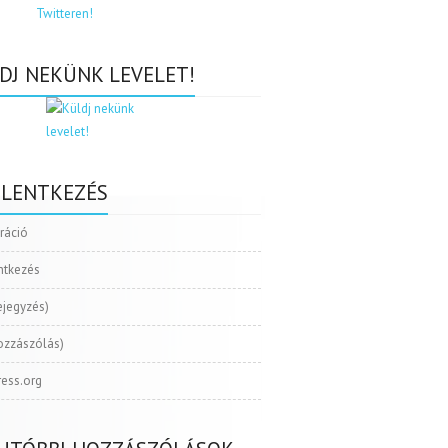
DJ NEKÜNK LEVELET!
ELENTKEZÉS
tráció
ntkezés
ejegyzés)
ozzászólás)
ess.org