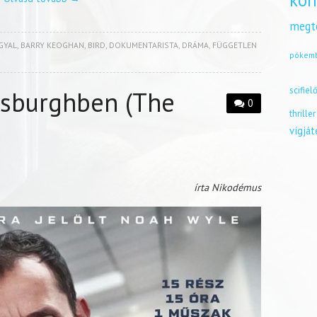
kön
megt
GYAL
,
BARRY KEOGHAN
,
BIRD
,
DOKUMENTARISTA
,
DRÁMA
,
FÜGGETLEN
pókem
scifiel
tsburghben (The
0
thriller
vígjá
írta Nikodémus