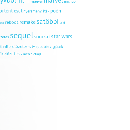
yvből film
marvel
magyar
mashup
örtént eset
poén
nyereményjáték
satöbbi
remake
reboot
ber
scifi
sequel
star wars
sorozat
őzetes
thrillerelőzetes
vígjáték
tv spot
uip
tv
tékelőzetes
x men
életrajz