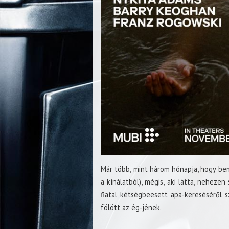
Már több, mint három hónapja, hogy bem
a kínálatból), mégis, aki látta, nehezen
fiatal kétségbeesett apa-kereséséről s
fölött az ég-jének.