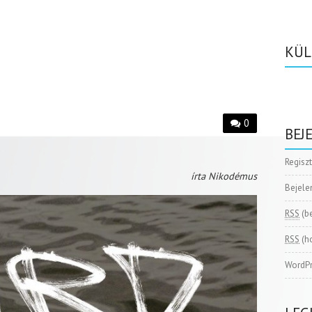
KÜL
0
BEJ
Regisz
írta Nikodémus
Bejele
RSS
(b
RSS
(h
WordPr