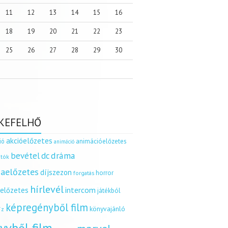
11
12
13
14
15
16
18
19
20
21
22
23
25
26
27
28
29
30
KEFELHŐ
akcióelőzetes
ió
animációelőzetes
animáció
dráma
bevétel
dc
tók
aelőzetes
díjszezon
horror
forgatás
hírlevél
intercom
relőzetes
játékból
képregényből film
könyvajánló
íz