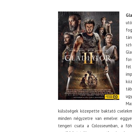
Gla
ut
fog
tán
szt
Gla
for
fé
imp
kö
tá
ugy
Ma
külsőségek közepette baktató cselekm
minden négyzetre van emelve: eggyel 
tengeri csata a Colosseumban, a fő