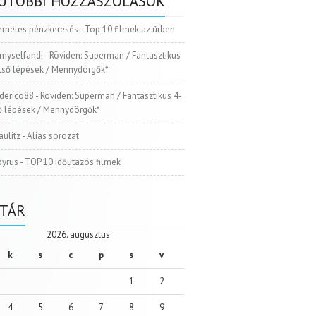
UTÓBBI HOZZÁSZÓLÁSOK
ernetes pénzkeresés
-
Top 10 filmek az űrben
myselfandi
-
Röviden: Superman / Fantasztikus
Első lépések / Mennydörgők*
ederico88
-
Röviden: Superman / Fantasztikus 4-
ső lépések / Mennydörgők*
aulitz
-
Alias sorozat
pyrus
-
TOP 10 időutazós filmek
TÁR
2026. augusztus
k
s
c
p
s
v
1
2
4
5
6
7
8
9