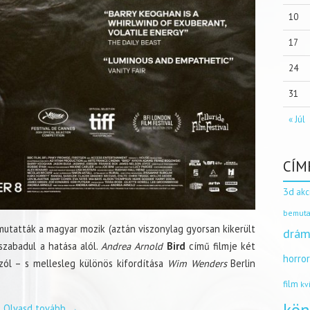
10
17
24
31
« Júl
CÍM
3d
akc
bemuta
utatták a magyar mozik (aztán viszonylag gyorsan kikerült
drám
 szabadul a hatása alól.
Andrea Arnold
Bird
című filmje két
horro
zól – s mellesleg különös kifordítása
Wim Wenders
Berlin
film
kv
Olvasd tovább
→