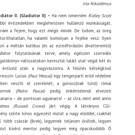
írta Nikodémus
diátor II. (Gladiator II) –
Ha nem ismerném
Ridley Scott
óbbi évtizedekben meglehetősen hullámzó munkásságát,
nám a fejem, hogy ezt mégis minek. De tudom, az öreg
toríthatatlan, ha valamit komolyan a fejébe vesz. Ilyen
ori a méltán kultikus (és az ezredfordulón divatteremtő)
diátor folytatásának terve, amely egészen szürreális
gatókönyv-változatokon keresztül talált utat végül két és
l évtized után a nagyvászonra. A felütés kétségkívül
resszív: Lucius
(Paul Mescal)
egy tengerparti erőd védelme
zben veszíti el szerelmét, a gonosz(nak tűnő) római
bornok
(Pedro Pascal)
pedig önkéntelenül elvezeti
anarra – de pontosan ugyanarra! – az útra, mint amit anno
ximus
(Russell Crowe)
járt végig. A látványos CGI-
ény szinte kínos egyezést mutat a nagy előddel, csakhát
több császár (ikrek), legyenek teljesen őrültek, legyen
hőst kísérő mentor pedig legyen még ripacskodóbb. Ő