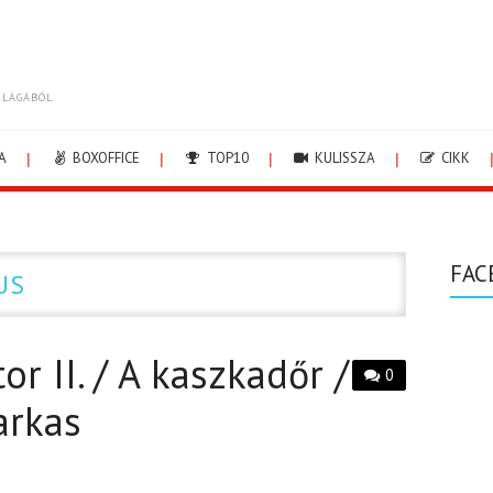
ILÁGÁBÓL.
A
BOXOFFICE
TOP10
KULISSZA
CIKK
FAC
US
or II. / A kaszkadőr /
0
arkas