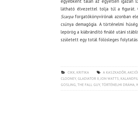
egyébként talán az egyetlen igazán s
látható élvezettel tolja túl a figurá
Scarpa
forgatókönyvírónak azonban elegá
csúnya demagógia. A történelmi hűség
lepörög a kiábrándító finálé utáni stábl
született egy totál fölösleges folytatás
CIKK
,
KRITIKA
A KASZKADŐR
,
AKCIÓ
CLOONEY
,
GLADIATOR II
,
JON WATTS
,
KALANDFI
GOSLING
,
THE FALL GUY
,
TÖRTÉNELMI DRÁMA
,