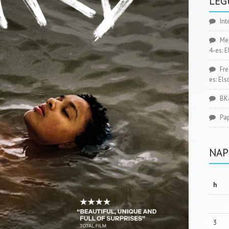
LEG
Int
Me
4-es: 
Fr
es: El
BK
Pa
NAP
h
3