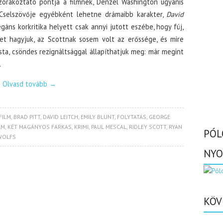
zórakoztató pontja a filmnek, Denzel Washington ugyanis
t. Cselszövője egyébként lehetne drámaibb karakter,
David
ns korkritika helyett csak annyi jutott eszébe, hogy fúj,
et hagyjuk, az Scottnak sosem volt az erőssége, és mire
ista, csöndes rezignáltsággal állapíthatjuk meg: már megint
.
Olvasd tovább
→
FILM
,
BRAD PITT
,
DAVID LEITCH
,
EMILY BLUNT
,
FOLYTATÁS
,
GEORGE
LM
,
KÉT MAGÁNYOS FARKAS
,
KRIMI
,
PAUL MESCAL
,
RIDLEY SCOTT
,
RYAN
PÓL
WOLFS
NYO
KÖV