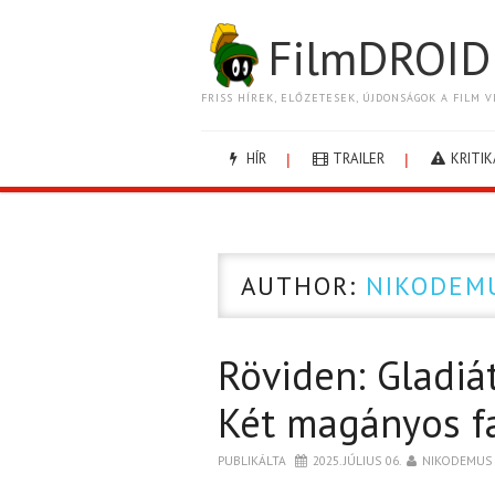
FilmDROID
FRISS HÍREK, ELŐZETESEK, ÚJDONSÁGOK A FILM V
HÍR
TRAILER
KRITIK
AUTHOR:
NIKODEM
Röviden: Gladiát
Két magányos f
PUBLIKÁLTA
2025. JÚLIUS 06.
NIKODEMUS