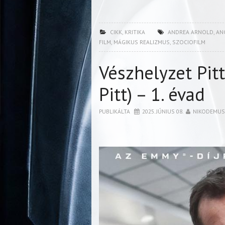
CIKK
,
KRITIKA
ANDREA ARNOLD
,
AN
FILM
,
MÁGIKUS REALIZMUS
,
SZOCIOFILM
Vészhelyzet Pit
Pitt) – 1. évad
PUBLIKÁLTA
2025. JÚNIUS 08.
NIKODEMUS