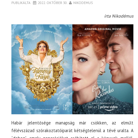
PUBLIKÁLTA
2022. OKTÓBER 30.
NIKODEMUS
írta Nikodémus
Habár jelentősége manapság már csökken, az elmúlt
félévszázad szórakoztatóiparát kétségtelenül a tévé uralta. A