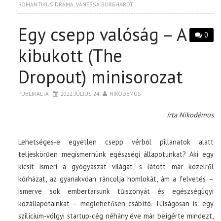
ROMANTIKUS DRÁMA
,
VANESSA BURGHARDT
Egy csepp valóság – A
0
kibukott (The
Dropout) minisorozat
PUBLIKÁLTA
2022. JÚLIUS 24.
NIKODEMUS
írta Nikodémus
Lehetséges-e egyetlen csepp vérből pillanatok alatt
teljeskörűen megismernünk egészségi állapotunkat? Aki egy
kicsit ismeri a gyógyászat világát, s látott már közelről
kórházat, az gyanakvóan ráncolja homlokát, ám a felvetés –
ismerve sok embertársunk tűiszonyát és egészségügyi
közállapotainkat – meglehetősen csábító. Túlságosan is: egy
szilícium-völgyi startup-cég néhány éve már beígérte mindezt,