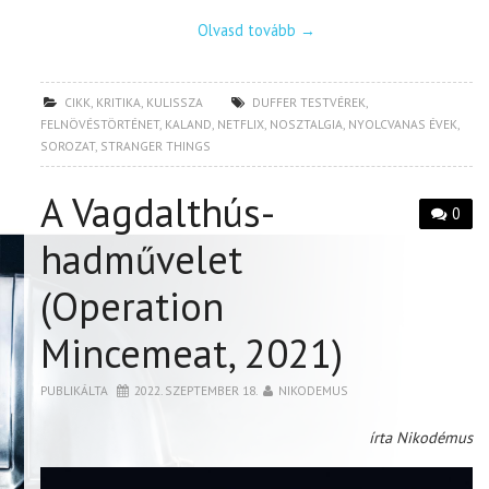
Olvasd tovább
→
CIKK
,
KRITIKA
,
KULISSZA
DUFFER TESTVÉREK
,
FELNÖVÉSTÖRTÉNET
,
KALAND
,
NETFLIX
,
NOSZTALGIA
,
NYOLCVANAS ÉVEK
,
SOROZAT
,
STRANGER THINGS
A Vagdalthús-
0
hadművelet
(Operation
Mincemeat, 2021)
PUBLIKÁLTA
2022. SZEPTEMBER 18.
NIKODEMUS
írta Nikodémus