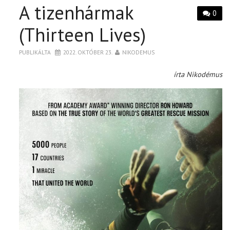
A tizenhármak
0
(Thirteen Lives)
PUBLIKÁLTA
2022. OKTÓBER 23.
NIKODEMUS
írta Nikodémus