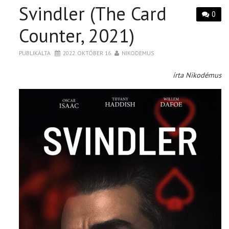
Svindler (The Card
0
Counter, 2021)
PUBLIKÁLTA
2022. OKTÓBER 16.
NIKODEMUS
írta Nikodémus