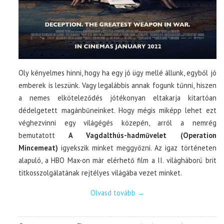
Oly kényelmes hinni, hogy ha egy jó ügy mellé állunk, egyből jó
emberek is leszünk. Vagy legalábbis annak fogunk tűnni, hiszen
a nemes elköteleződés jótékonyan eltakarja kitartóan
dédelgetett magánbűneinket. Hogy mégis miképp lehet ezt
véghezvinni egy világégés közepén, arról a nemrég
bemutatott
A Vagdalthús-hadművelet (Operation
Mincemeat)
igyekszik minket meggyőzni. Az igaz történeten
alapuló, a HBO Max-on már elérhető film a II. világháború brit
titkosszolgálatának rejtélyes világába vezet minket.
Olvasd tovább
→