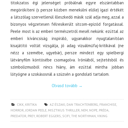
titokzatos égi jelenséget próbálnak egyre elszántabban
megörökíteni (s persze közben menekülni előle) igazi értékét
a látszólag szervetlenül illeszkedő másik szál adja meg, azzal a
bizonyos végzetesen félresikerült sitcom-epizód forgatással.
Peele most is az emberi természetről mesél nekünk: ezúttal az
emberi kíváncsiság inspiráló, ugyanakkor nyugtalanítóan
kisajátító voltát vizsgálja, jó adag vizuálműfaj-kritikával (ne
nézz a szemébe, ugyebár), persze mindezt egy spielbergi
látványfilm köntösébe csomagolva. Iróniából, sejtetésből és
szimbolizmusból nincs hiány, ám ezúttal mintha jobban
lötyögne a szokásosnál a szüzsén a gondolati tartalom.
Olvasd tovább
→
CIKK
,
KRITIKA
AZ ÉSZAKI
,
DAN TRACHTENBERG
,
FRANCHISE
,
HORROR
,
JORDAN PEELE
,
MISZTIKUS THRILLER
,
NEM
,
NOPE
,
PRÉDA
,
PREDATOR
,
PREY
,
ROBERT EGGERS
,
SCIFI
,
THE NORTHMAN
,
VIKING