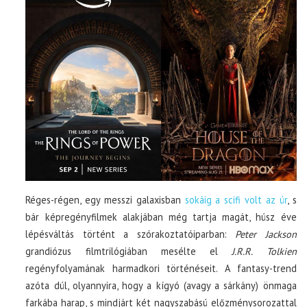
Réges-régen, egy messzi galaxisban
sokáig a scifi volt az úr
, s
bár képregényfilmek alakjában még tartja magát, húsz éve
lépésváltás történt a szórakoztatóiparban:
Peter Jackson
grandiózus filmtrilógiában mesélte el
J.R.R. Tolkien
regényfolyamának harmadkori történéseit. A fantasy-trend
azóta dúl, olyannyira, hogy a kígyó (avagy a sárkány) önmaga
farkába harap, s mindjárt két nagyszabású előzménysorozattal