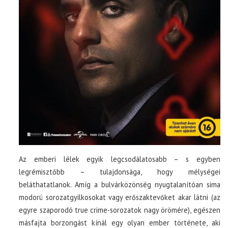
Az emberi lélek egyik legcsodálatosabb – s egyben
legrémisztőbb – tulajdonsága, hogy mélységei
beláthatatlanok. Amíg a bulvárközönség nyugtalanítóan sima
modorú sorozatgyilkosokat vagy erőszaktevőket akar látni (az
egyre szaporodó true crime-sorozatok nagy örömére), egészen
másfajta borzongást kínál egy olyan ember története, aki