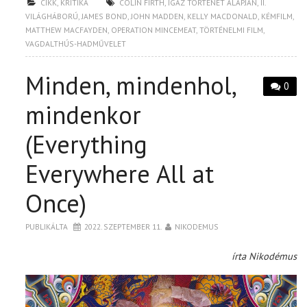
CIKK
,
KRITIKA
COLIN FIRTH
,
IGAZ TÖRTÉNET ALAPJÁN
,
II.
VILÁGHÁBORÚ
,
JAMES BOND
,
JOHN MADDEN
,
KELLY MACDONALD
,
KÉMFILM
,
MATTHEW MACFAYDEN
,
OPERATION MINCEMEAT
,
TÖRTÉNELMI FILM
,
VAGDALTHÚS-HADMŰVELET
Minden, mindenhol,
0
mindenkor
(Everything
Everywhere All at
Once)
PUBLIKÁLTA
2022. SZEPTEMBER 11.
NIKODEMUS
írta Nikodémus