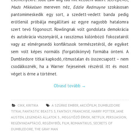
Mads Mikkelsen
mereven néz,
Eddie Redmayne
szokásosan
pantomimeskedik egy sort, a szedett-vedett banda pedig
erőtlenül próbálja megállítani az egyre nagyobb hatalomra
szert tevő főgonoszt. Rowlingnak volt gondolata demokrácia
és autokrácia viszonyáról, a rasszizmus különböző fokozatairól
vagy az elmérgesedő konfliktusok természetéről, de egyiket
sem volt képes normális (forgatókönyvi) formába önteni. A
Dumbledore titkai kapkodó, ritmustalan és összecsapott – nem
csodálkoznék, ha a Warner fejeseinek részéről itt és most
véget is érne a történet.
Olvasd tovább
→
CIKK
,
KRITIKA
A SZÜRKE EMBER
,
AKCIÓFILM
,
DUMBLEDORE
TITKAI
,
FANTASTIC BEASTS 3
,
FANTASY
,
FRANCHISE
,
HARRY POTTER
,
JANE
AUSTEN
,
LEGENDÁS ÁLLATOK 3.
,
MEGGYŐZŐ ÉRVEK
,
NETFLIX
,
PERSUASION
,
REGÉNYADAPTÁCIÓ
,
REGÉNYBŐL FILM
,
ROMANTIKUS
,
SECRETS OF
DUMBLEDORE
,
THE GRAY MAN