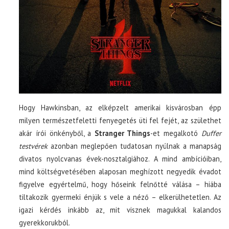
Hogy Hawkinsban, az elképzelt amerikai kisvárosban épp
milyen természetfeletti fenyegetés üti fel fejét, az születhet
akár írói önkényből, a
Stranger Things
-et megalkotó
Duffer
testvérek
azonban meglepően tudatosan nyúlnak a manapság
divatos nyolcvanas évek-nosztalgiához. A mind ambícióiban,
mind költségvetésében alaposan meghízott negyedik évadot
figyelve egyértelmű, hogy hőseink felnőtté válása – hiába
tiltakozik gyermeki énjük s vele a néző – elkerülhetetlen. Az
igazi kérdés inkább az, mit visznek magukkal kalandos
gyerekkorukból.