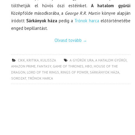
tölthetjük el hűvös őszi estéinket.
A hatalom gyűrűi
Középfölde másodkorába, a
George R.R. Martin
könyve alapján
íródott
Sárkányok háza
pedig a
Trónok harca
előtörténetébe
enged bepillantást.
Olvasd tovább
→
CIKK
,
KRITIKA
,
KULISSZA
A GYŰRŰK URA
,
A HATALOM GYŰRŰI
,
AMAZON PRIME
,
FANTASY
,
GAME OF THRONES
,
HBO
,
HOUSE OF THE
DRAGON
,
LORD OF THE RINGS
,
RINGS OF POWER
,
SÁRKÁNYOK HÁZA
,
SOROZAT
,
TRÓNOK HARCA