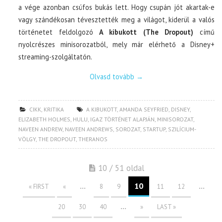
a vége azonban csúfos bukás lett. Hogy csupán jót akartak-e
vagy szándékosan tévesztették meg a világot, kiderül a valós
történetet feldolgozó
A kibukott (The Dropout)
című
nyolcrészes minisorozatból, mely már elérhető a Disney+
streaming-szolgáltatón.
Olvasd tovább
→
CIKK
,
KRITIKA
A KIBUKOTT
,
AMANDA SEYFRIED
,
DISNEY
,
ELIZABETH HOLMES
,
HULU
,
IGAZ TÖRTÉNET ALAPJÁN
,
MINISOROZAT
,
NAVEEN ANDREW
,
NAVEEN ANDREWS
,
SOROZAT
,
STARTUP
,
SZILÍCIUM-
VÖLGY
,
THE DROPOUT
,
THERANOS
10 / 51 oldal
...
10
...
« FIRST
«
8
9
11
12
...
20
30
40
»
LAST »