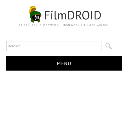
FilmDROID
FRISS HÍREK, ELŐZETESEK, ÚJDONSÁGOK A FILM VILÁGÁBÓL.
MENU
HÍR
TRAILER
KRITIKA
BOXOFFICE