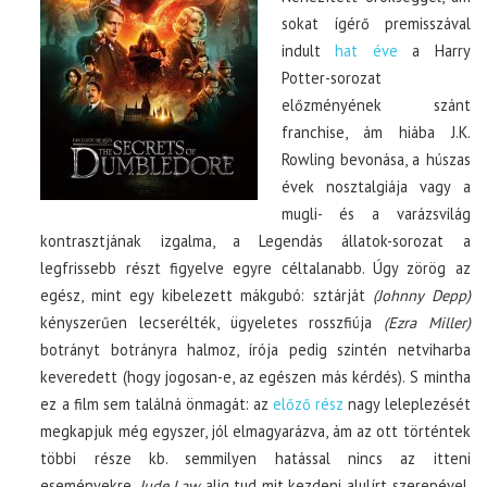
sokat ígérő premisszával
indult
hat éve
a Harry
Potter-sorozat
előzményének szánt
franchise, ám hiába J.K.
Rowling bevonása, a húszas
évek nosztalgiája vagy a
mugli- és a varázsvilág
kontrasztjának izgalma, a Legendás állatok-sorozat a
legfrissebb részt figyelve egyre céltalanabb. Úgy zörög az
egész, mint egy kibelezett mákgubó: sztárját
(Johnny Depp)
kényszerűen lecserélték, ügyeletes rosszfiúja
(Ezra Miller)
botrányt botrányra halmoz, írója pedig szintén netviharba
keveredett (hogy jogosan-e, az egészen más kérdés). S mintha
ez a film sem találná önmagát: az
előző rész
nagy leleplezését
megkapjuk még egyszer, jól elmagyarázva, ám az ott történtek
többi része kb. semmilyen hatással nincs az itteni
eseményekre.
Jude Law
alig tud mit kezdeni alulírt szerepével,