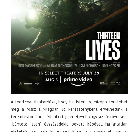
A teodicea alapkérdése, hogy ha Isten jó, miképp történhet
meg a rossz a világban. Jó keresztényként érvelhetünk a
teremtéstörténet édenkert-jelenetével vagy az ószövetségi
„büntető Isten” évszázadokig bevett képével, ha ártatlan
életekről van szó, különösen kínzó a magyarázat hiánya.