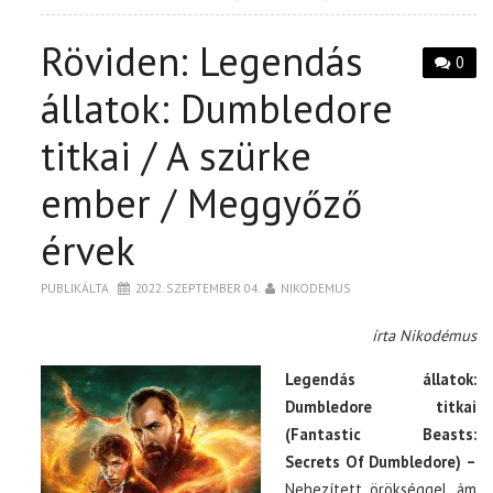
Röviden: Legendás
0
állatok: Dumbledore
titkai / A szürke
ember / Meggyőző
érvek
PUBLIKÁLTA
2022. SZEPTEMBER 04.
NIKODEMUS
írta Nikodémus
Legendás állatok:
Dumbledore titkai
(Fantastic Beasts:
Secrets Of Dumbledore) –
Nehezített örökséggel, ám