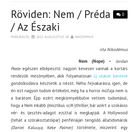
Röviden: Nem / Préda
0
/ Az Északi
PUBLIKÁLTA
2022. AUGUSZTUS 28.
NIKODEMUS
írta Nikodémus
Nem (Nope) –
Jordan
Peele
egészen elképesztő: nagyon kevesen vannak a kortárs
rendezők mezőnyében, akik folyamatosan
új utakat keresve
gondolkodásra késztetik a nézőt. Néha fejvakarásra, igen, de
én ezt nagyon tudom értékelni, még ha a horror műfaja nem is
a barátom. Épp ezért megkönnyebbülve vettem tudomásul,
hogy a Nem inkább (misztikus scifi-)thriller, bár azért a szokásos
vér- és ijesztés-adagot ezúttal is megkapjuk. A Hollywood
(tehát a szórakoztatóipar) perifériáján tengődő állatidomárok
(Daniel Kaluuya, Keke Palmer)
története, miszerint egy