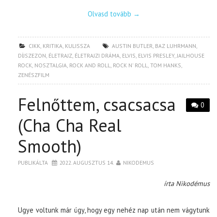
Olvasd tovább
→
CIKK
,
KRITIKA
,
KULISSZA
AUSTIN BUTLER
,
BAZ LUHRMANN
,
DÍJSZEZON
,
ÉLETRAJZ
,
ÉLETRAJZI DRÁMA
,
ELVIS
,
ELVIS PRESLEY
,
JAILHOUSE
ROCK
,
NOSZTALGIA
,
ROCK AND ROLL
,
ROCK N' ROLL
,
TOM HANKS
,
ZENÉSZFILM
Felnőttem, csacsacsa
0
(Cha Cha Real
Smooth)
PUBLIKÁLTA
2022. AUGUSZTUS 14.
NIKODEMUS
írta Nikodémus
Ugye voltunk már úgy, hogy egy nehéz nap után nem vágytunk