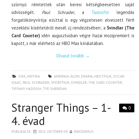
szörnyű rémtettek után keresi kétségbeesetten saját
üdvösségét.
Paul Schrader
, a
Taxisofőr
legendás
forgatókönyvírója ezúttal is egy végzetesen elveszett férfi
vezeklési kísérletéről mesél új rendezésében; a
Svindler (The
Card Counter)
idén augusztusban végre hazai mozipremiert is
kapott, s már elérhető az HBO Max kínálatában.
Olvasd tovább
→
CIKK
,
KRITIKA
AMERIKAI ÁLOM
,
DRÁMA
,
HEISTFILM
,
OSCAR
ISAAC
,
PAUL SCHRADER
,
SPORTFILM
,
SVINDLER
,
THE CARD COUNTER
,
TIFFANY HADDISH
,
TYE SHERIDAN
Stranger Things – 1-
0
4. évad
PUBLIKÁLTA
2022. OKTÓBER 09.
NIKODEMUS