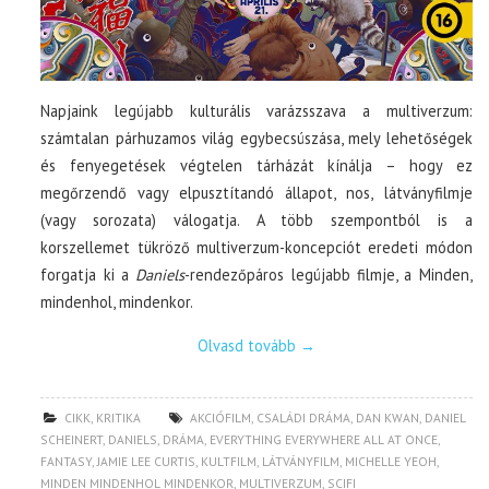
Napjaink legújabb kulturális varázsszava a multiverzum:
számtalan párhuzamos világ egybecsúszása, mely lehetőségek
és fenyegetések végtelen tárházát kínálja – hogy ez
megőrzendő vagy elpusztítandó állapot, nos, látványfilmje
(vagy sorozata) válogatja. A több szempontból is a
korszellemet tükröző multiverzum-koncepciót eredeti módon
forgatja ki a
Daniels
-rendezőpáros legújabb filmje, a Minden,
mindenhol, mindenkor.
Olvasd tovább
→
CIKK
,
KRITIKA
AKCIÓFILM
,
CSALÁDI DRÁMA
,
DAN KWAN
,
DANIEL
SCHEINERT
,
DANIELS
,
DRÁMA
,
EVERYTHING EVERYWHERE ALL AT ONCE
,
FANTASY
,
JAMIE LEE CURTIS
,
KULTFILM
,
LÁTVÁNYFILM
,
MICHELLE YEOH
,
MINDEN MINDENHOL MINDENKOR
,
MULTIVERZUM
,
SCIFI