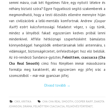
semmi másra, csak két figyelmes fülre, egy nyitott lélekre és
néhány biztató szóra? Egyre fogyatkozó segítő szakemberek a
megmondhatói, hogy a testi dőzsölés ellenére mennyire híján
van civilizációnk a lelki-mentális komfortnak. Andrew
(Cooper
Raiff)
ezért kulcsfontosságú feladatot végez, s úgy tűnik,
mindez a lényéből fakad: egyszerűen kedves próbál lenni
mindenkivel. Afféle hétköznapi szuperhősként bámulatos
könnyedséggel hangolódik embertársainak lelki antennáira, s
vidámságot, biztonságérzetet, önfeledtséget hoz elő belőlük.
Az író-rendező Sundance-győztes,
Felnőttem, csacsacsa (Cha
Cha Real Smooth)
című friss filmjében immár másodszorra
formálja meg karakterét, aki egyszerűen egy jófej srác a
szomszédból – már-már gyanúsan jófej.
Olvasd tovább
→
CIKK
,
KRITIKA
CHA CHA REAL SMOOTH
,
COOPER RAIFF
,
DAKOTA
JOHNSON
,
DRÁMA
,
FELNŐTTEM CSACSACSA
,
FELNÖVÉSTÖRTÉNET
,