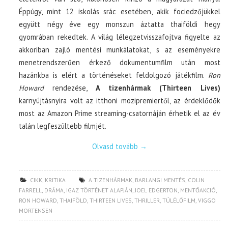
Éppúgy, mint 12 iskolás srác esetében, akik fociedzőjükkel
együtt négy éve egy monszun áztatta thaiföldi hegy
gyomrában rekedtek. A világ lélegzetvisszafojtva figyelte az
akkoriban zajló mentési munkálatokat, s az eseményekre
menetrendszerűen érkező dokumentumfilm után most
hazánkba is elért a történéseket feldolgozó játékfilm.
Ron
Howard
rendezése,
A tizenhármak (Thirteen Lives)
karnyújtásnyira volt az itthoni mozipremiertől, az érdeklődők
most az Amazon Prime streaming-csatornáján érhetik el az év
talán legfeszültebb filmjét.
Olvasd tovább
→
CIKK
,
KRITIKA
A TIZENHÁRMAK
,
BARLANGI MENTÉS
,
COLIN
FARRELL
,
DRÁMA
,
IGAZ TÖRTÉNET ALAPJÁN
,
JOEL EDGERTON
,
MENTŐAKCIÓ
,
RON HOWARD
,
THAIFÖLD
,
THIRTEEN LIVES
,
THRILLER
,
TÚLÉLŐFILM
,
VIGGO
MORTENSEN