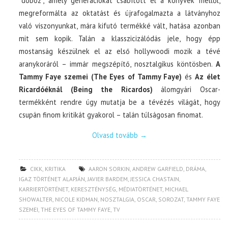
“doboz”, amely generációkat csábított el a könyvek mellől,
megreformálta az oktatást és újrafogalmazta a látványhoz
való viszonyunkat, mára kifutó termékké vált, hatása azonban
mit sem kopik. Talán a klasszicizálódás jele, hogy épp
mostanság készülnek el az első hollywoodi mozik a tévé
aranykoráról – immár megszépítő, nosztalgikus köntösben.
A
Tammy Faye szemei (The Eyes of Tammy Faye)
és
Az élet
Ricardóéknál (Being the Ricardos)
álomgyári Oscar-
termékként rendre úgy mutatja be a tévézés világát, hogy
csupán finom kritikát gyakorol – talán túlságosan finomat.
Olvasd tovább
→
CIKK
,
KRITIKA
AARON SORKIN
,
ANDREW GARFIELD
,
DRÁMA
,
IGAZ TÖRTÉNET ALAPJÁN
,
JAVIER BARDEM
,
JESSICA CHASTAIN
,
KARRIERTÖRTÉNET
,
KERESZTÉNYSÉG
,
MÉDIATÖRTÉNET
,
MICHAEL
SHOWALTER
,
NICOLE KIDMAN
,
NOSZTALGIA
,
OSCAR
,
SOROZAT
,
TAMMY FAYE
SZEMEI
,
THE EYES OF TAMMY FAYE
,
TV