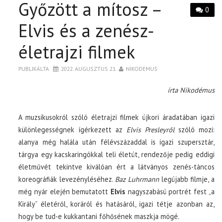
Győzött a mítosz –
0
Elvis és a zenész-
életrajzi filmek
PUBLIKÁLTA
2022. AUGUSZTUS 21.
NIKODEMUS
írta Nikodémus
A muzsikusokról szóló életrajzi filmek újkori áradatában igazi
különlegességnek ígérkezett az
Elvis Presleyről
szóló mozi:
alanya még halála után félévszázaddal is igazi szupersztár,
tárgya egy kacskaringókkal teli életút, rendezője pedig eddigi
életművét tekintve kiválóan ért a látványos zenés-táncos
koreográfiák levezényléséhez.
Baz Luhrmann
legújabb filmje, a
még nyár elején bemutatott
Elvis
nagyszabású portrét fest „a
Király” életéről, koráról és hatásáról, igazi tétje azonban az,
hogy be tud-e kukkantani főhősének maszkja mögé.