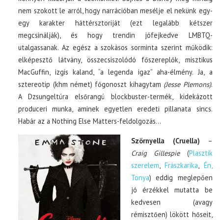
nem szokott le arról, hogy narrációban mesélje el nekünk egy-
egy karakter háttérsztoriját (ezt legalább kétszer
megcsinálják), és hogy trendin jófejkedve LMBTQ-
utalgassanak. Az egész a szokásos sorminta szerint működik:
elképesztő látvány, összecsiszolódó főszereplők, misztikus
MacGuffin, izgis kaland, “a legenda igaz” aha-élmény. Ja, a
sztereotip (khm német) főgonoszt kihagytam
(Jesse Plemons)
.
A Dzsungeltúra elsőrangú blockbuster-termék, kidekázott
produceri munka, aminek egyetlen eredeti pillanata sincs.
Habár az a Nothing Else Matters-feldolgozás…
Szörnyella (Cruella)
–
Craig Gillespie
(
Plasztik
szerelem
,
Frászkarika
,
Én,
Tonya
) eddig meglepően
jó érzékkel mutatta be
kedvesen (avagy
rémisztően) lökött hőseit,