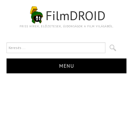
FilmDROID
FRISS HÍREK, ELŐZETESEK, ÚJDONSÁGOK A FILM VILÁGÁBÓL.
MENU
HÍR
TRAILER
KRITIKA
BOXOFFICE