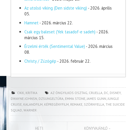
Az utolsó viking (Den sidste viking)
- 2026. április
05.
Hamnet
- 2026. március 22.
Csak egy baleset (Yek tasadof-e sadeh)
- 2026.
március 15.
Érzelmi érték (Sentimental Value)
- 2026. március
08.
Christy / Zúzógép
- 2026. február 22.
CIKK
,
KRITIKA
AZ ÖNGYILKOS OSZTAG
,
CRUELLA
,
DC
,
DISNEY
,
DWAYNE JOHNSN
,
DZSUNGELTÚRA
,
EMMA STONE
,
JAMES GUNN
,
JUNGLE
CRUISE
,
KALANDFILM
,
KÉPREGÉNYFILM
,
REMAKE
,
SZÖRNYELLA
,
THE SUICIDE
SQUAD
,
WARNER
HETI
KÖNYVAJÁNLÓ –