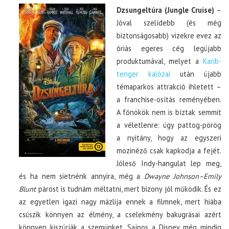
Dzsungeltúra (Jungle Cruise)
–
Jóval szelídebb (és még
biztonságosabb) vizekre evez az
óriás egeres cég legújabb
produktumával, melyet a
Karib-
tenger kalózai
után újabb
témaparkos attrakció ihletett –
a franchise-osítás reményében.
A főnökök nem is bíztak semmit
a véletlenre: úgy pattog-pörög
a nyitány, hogy az egyszeri
mozinéző csak kapkodja a fejét.
Jóleső Indy-hangulat lep meg,
és ha nem sietnénk annyira, még a
Dwayne Johnson–Emily
Blunt
párost is tudnám méltatni, mert bizony jól működik. És ez
az egyetlen igazi nagy mázlija ennek a filmnek, mert hiába
csúszik könnyen az élmény, a cselekmény bakugrásai azért
könnyen kiszúrják a szemünket. Sajnos a Disney még mindig