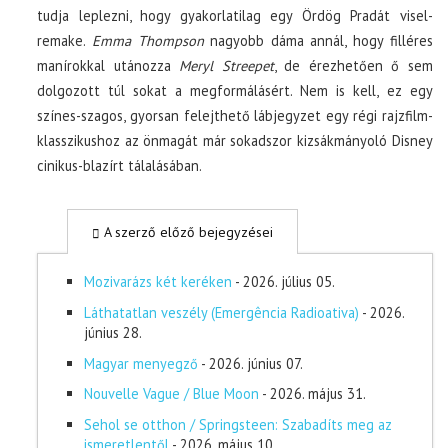
tudja leplezni, hogy gyakorlatilag egy Ördög Pradát visel-
remake.
Emma Thompson
nagyobb dáma annál, hogy filléres
manírokkal utánozza
Meryl Streepet
, de érezhetően ő sem
dolgozott túl sokat a megformálásért. Nem is kell, ez egy
színes-szagos, gyorsan felejthető lábjegyzet egy régi rajzfilm-
klasszikushoz az önmagát már sokadszor kizsákmányoló Disney
cinikus-blazírt tálalásában.
A szerző előző bejegyzései
Mozivarázs két keréken
- 2026. július 05.
Láthatatlan veszély (Emergência Radioativa)
- 2026.
június 28.
Magyar menyegző
- 2026. június 07.
Nouvelle Vague / Blue Moon
- 2026. május 31.
Sehol se otthon / Springsteen: Szabadíts meg az
ismeretlentől
- 2026. május 10.