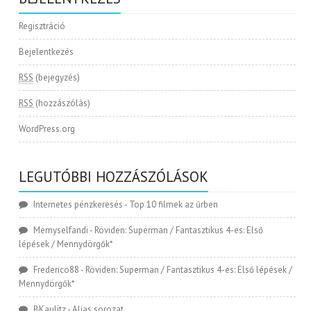
Regisztráció
Bejelentkezés
RSS
(bejegyzés)
RSS
(hozzászólás)
WordPress.org
LEGUTÓBBI HOZZÁSZÓLÁSOK
Internetes pénzkeresés
-
Top 10 filmek az űrben
Memyselfandi
-
Röviden: Superman / Fantasztikus 4-es: Első
lépések / Mennydörgők*
Frederico88
-
Röviden: Superman / Fantasztikus 4-es: Első lépések /
Mennydörgők*
BKaulitz
-
Alias sorozat