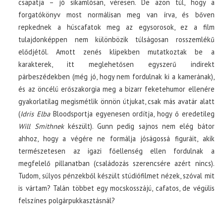
csapatja – jó sikamlósan, véresen. De azon túl, hogy a
forgatókönyv most normálisan meg van írva, és bőven
repkednek a húscafatok meg az egysorosok, ez a film
tulajdonképpen nem különbözik túlságosan rosszemlékű
elődjétől. Amott zenés klipekben mutatkoztak be a
karakterek, itt meglehetősen egyszerű indirekt
párbeszédekben (még jó, hogy nem fordulnak ki a kamerának),
és az öncélú erőszakorgia meg a bizarr feketehumor ellenére
gyakorlatilag megismétlik önnön útjukat, csak más avatár alatt
(
Idris Elba
Bloodsportja egyenesen ordítja, hogy ő eredetileg
Will Smithnek
készült). Gunn pedig sajnos nem elég bátor
ahhoz, hogy a végére ne formálja jóságossá figuráit, akik
természetesen az igazi főellenség ellen fordulnak a
megfelelő pillanatban (családozás szerencsére azért nincs).
Tudom, súlyos pénzekből készült stúdiófilmet nézek, szóval mit
is vártam? Talán többet egy mocskosszájú, cafatos, de végülis
felszínes polgárpukkasztásnál?