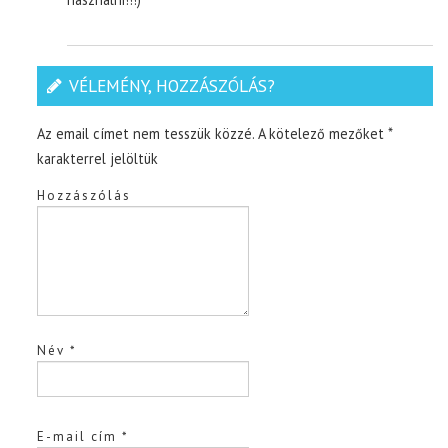
VÉLEMÉNY, HOZZÁSZÓLÁS?
Az email címet nem tesszük közzé.
A kötelező mezőket
*
karakterrel jelöltük
Hozzászólás
Név
*
E-mail cím
*