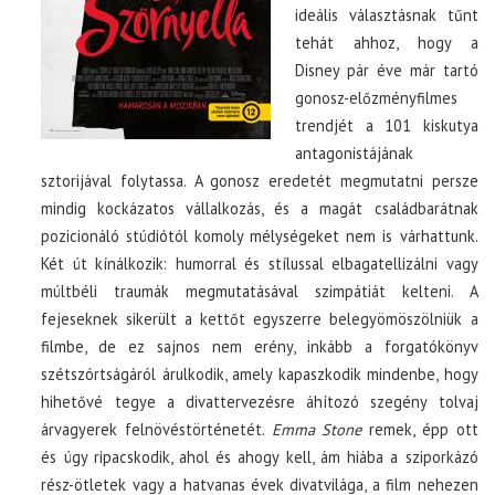
ideális választásnak tűnt
tehát ahhoz, hogy a
Disney pár éve már tartó
gonosz-előzményfilmes
trendjét a 101 kiskutya
antagonistájának
sztorijával folytassa. A gonosz eredetét megmutatni persze
mindig kockázatos vállalkozás, és a magát családbarátnak
pozicionáló stúdiótól komoly mélységeket nem is várhattunk.
Két út kínálkozik: humorral és stílussal elbagatellizálni vagy
múltbéli traumák megmutatásával szimpátiát kelteni. A
fejeseknek sikerült a kettőt egyszerre belegyömöszölniük a
filmbe, de ez sajnos nem erény, inkább a forgatókönyv
szétszórtságáról árulkodik, amely kapaszkodik mindenbe, hogy
hihetővé tegye a divattervezésre áhítozó szegény tolvaj
árvagyerek felnövéstörténetét.
Emma Stone
remek, épp ott
és úgy ripacskodik, ahol és ahogy kell, ám hiába a sziporkázó
rész-ötletek vagy a hatvanas évek divatvilága, a film nehezen