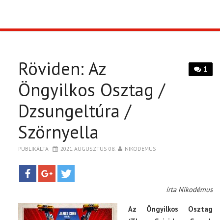
TOP10
KULISSZA
Röviden: Az
1
CIKK
Öngyilkos Osztag /
Dzsungeltúra /
PÓLÓ RENDELÉS
Szörnyella
PUBLIKÁLTA
2021. AUGUSZTUS 08.
NIKODEMUS
írta Nikodémus
Az Öngyilkos Osztag