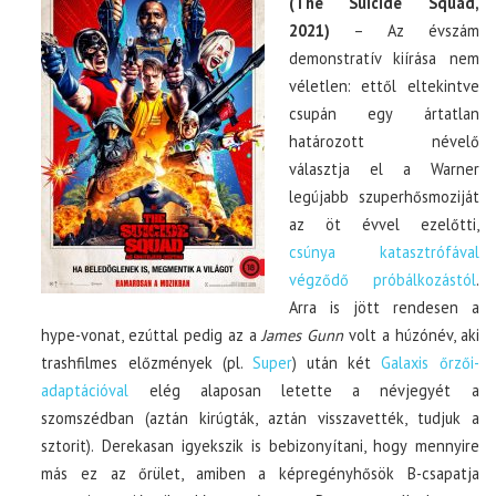
(The Suicide Squad,
2021)
– Az évszám
demonstratív kiírása nem
véletlen: ettől eltekintve
csupán egy ártatlan
határozott névelő
választja el a Warner
legújabb szuperhősmoziját
az öt évvel ezelőtti,
csúnya katasztrófával
végződő próbálkozástól
.
Arra is jött rendesen a
hype-vonat, ezúttal pedig az a
James Gunn
volt a húzónév, aki
trashfilmes előzmények (pl.
Super
) után két
Galaxis őrzői-
adaptációval
elég alaposan letette a névjegyét a
szomszédban (aztán kirúgták, aztán visszavették, tudjuk a
sztorit). Derekasan igyekszik is bebizonyítani, hogy mennyire
más ez az őrület, amiben a képregényhősök B-csapatja